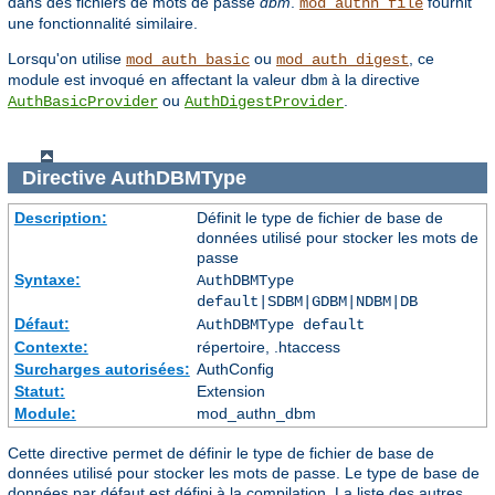
dans des fichiers de mots de passe
dbm
.
fournit
mod_authn_file
une fonctionnalité similaire.
Lorsqu'on utilise
ou
, ce
mod_auth_basic
mod_auth_digest
module est invoqué en affectant la valeur
à la directive
dbm
ou
.
AuthBasicProvider
AuthDigestProvider
Directive
AuthDBMType
Description:
Définit le type de fichier de base de
données utilisé pour stocker les mots de
passe
Syntaxe:
AuthDBMType
default|SDBM|GDBM|NDBM|DB
Défaut:
AuthDBMType default
Contexte:
répertoire, .htaccess
Surcharges autorisées:
AuthConfig
Statut:
Extension
Module:
mod_authn_dbm
Cette directive permet de définir le type de fichier de base de
données utilisé pour stocker les mots de passe. Le type de base de
données par défaut est défini à la compilation. La liste des autres