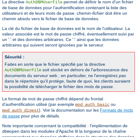
La directive
permet de définir le nom d'un fichier
AuthDBMUserFile
de base de données pour l'authentification contenant la liste des
utilisateurs et de leurs mots de passe.
chemin-fichier
doit être un
chemin absolu vers le fichier de base de données.
La clé du fichier de base de données est le nom de l'utilisateur. La
valeur associée est le mot de passe chiffré, éventuellement suivi par
un ':' et des données arbitraires. Ce ':' ainsi que les données
arbitraires qui suivent seront ignorées par le serveur.
Sécurité :
Faites en sorte que le fichier spécifié par la directive
soit stocké en dehors de l'arborescence des
AuthDBMUserFile
documents du serveur web ; en particulier, ne l'enregistrez
pas
dans le répertoire qu'il protège, faute de quoi, les clients auraient
la possibilité de télécharger le fichier des mots de passe.
Le format de mot de passe chiffré dépend du frontal
d'authentification utilisé (par exemple
ou
mod_auth_basic
). Voir la documentation sur les
Formats de mots
mod_auth_digest
de passe
pour plus de détails.
Note importante concernant la compatibilité : l'implémentation de
dans les modules d'Apache lit la longueur de la chaîne
dbmopen
correspondant aux données chiffrées dans la structure des données