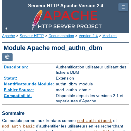
Serveur HTTP Apache Version 2.4
☰
Apache
>
Serveur HTTP
>
Documentation
>
Version 2.4
>
Modules
Module Apache mod_authn_dbm
Description:
Authentification utilisateur utilisant des
fichiers DBM
Statut:
Extension
Identificateur de Module:
authn_dbm_module
Fichier Source:
mod_authn_dbm.c
Compatibilité:
Disponible depuis les versions 2.1 et
supérieures d'Apache
Sommaire
Ce module permet aux frontaux comme
et
mod_auth_digest
d'authentifier les utilisateurs en les recherchant
mod_auth_basic