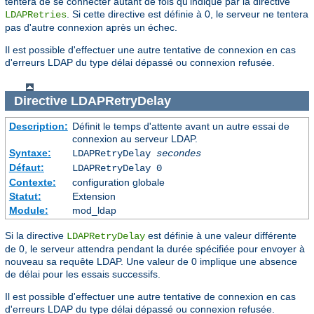
tentera de se connecter autant de fois qu'indiqué par la directive
. Si cette directive est définie à 0, le serveur ne tentera
LDAPRetries
pas d'autre connexion après un échec.
Il est possible d'effectuer une autre tentative de connexion en cas
d'erreurs LDAP du type délai dépassé ou connexion refusée.
Directive
LDAPRetryDelay
Description:
Définit le temps d'attente avant un autre essai de
connexion au serveur LDAP.
Syntaxe:
LDAPRetryDelay
secondes
Défaut:
LDAPRetryDelay 0
Contexte:
configuration globale
Statut:
Extension
Module:
mod_ldap
Si la directive
est définie à une valeur différente
LDAPRetryDelay
de 0, le serveur attendra pendant la durée spécifiée pour envoyer à
nouveau sa requête LDAP. Une valeur de 0 implique une absence
de délai pour les essais successifs.
Il est possible d'effectuer une autre tentative de connexion en cas
d'erreurs LDAP du type délai dépassé ou connexion refusée.