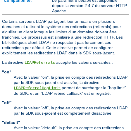
Compatibilité:
Le paramètre
default
est disponible
depuis la version 2.4.7 du serveur HTTP
Apache.
Certains serveurs LDAP partagent leur annuaire en plusieurs
domaines et utilisent le système des redirections (referrals) pour
aiguiller un client lorsque les limites d'un domaine doivent être
franchies. Ce processus est similaire à une redirection HTTP. Les
bibliothèques client LDAP ne respectent pas forcément ces
redirections par défaut. Cette directive permet de configurer
explicitement les redirections LDAP dans le SDK sous-jacent.
La directive
accepte les valeurs suivantes :
LDAPReferrals
"on"
Avec la valeur "on", la prise en compte des redirections LDAP
par le SDK sous-jacent est activée, la directive
permet de surcharger la "hop limit"
LDAPReferralHopLimit
du SDK, et un "LDAP rebind callback" est enregistré.
"off"
Avec la valeur "off", la prise en compte des redirections LDAP
par le SDK sous-jacent est complètement désactivée.
"default"
Avec la valeur "default", la prise en compte des redirections