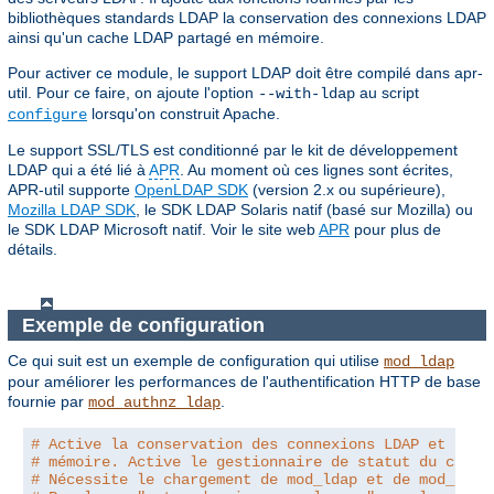
bibliothèques standards LDAP la conservation des connexions LDAP
ainsi qu'un cache LDAP partagé en mémoire.
Pour activer ce module, le support LDAP doit être compilé dans apr-
util. Pour ce faire, on ajoute l'option
au script
--with-ldap
lorsqu'on construit Apache.
configure
Le support SSL/TLS est conditionné par le kit de développement
LDAP qui a été lié à
APR
. Au moment où ces lignes sont écrites,
APR-util supporte
OpenLDAP SDK
(version 2.x ou supérieure),
Mozilla LDAP SDK
, le SDK LDAP Solaris natif (basé sur Mozilla) ou
le SDK LDAP Microsoft natif. Voir le site web
APR
pour plus de
détails.
Exemple de configuration
Ce qui suit est un exemple de configuration qui utilise
mod_ldap
pour améliorer les performances de l'authentification HTTP de base
fournie par
.
mod_authnz_ldap
# Active la conservation des connexions LDAP et le c
# mémoire. Active le gestionnaire de statut du cache
# Nécessite le chargement de mod_ldap et de mod_auth