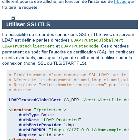
différent pourra être affiché, en fonction de l'instance de
qui
httpd
traitera la requête.
Utiliser SSL/TLS
La possibilité de créer des connexions SSL et TLS avec un serveur
LDAP est définie par les directives
,
LDAPTrustedGlobalCert
et
. Ces directives
LDAPTrustedClientCert
LDAPTrustedMode
permettent de spécifier l'autorité de certification (CA), les certificats
clients éventuels, ainsi que le type de chiffrement à utiliser pour la
connexion (none, SSL ou TLS/STARTTLS).
# Etablissement d'une connexion SSL LDAP sur le port
# Nécessite le chargement de mod_ldap et mod_authnz_
# Remplacez "votre-domaine.example.com" par le nom d
# domaine.
LDAPTrustedGlobalCert
 CA_DER 
"/certs/certfile.der"
<
Location
"/protected"
>
AuthType
Basic
AuthName
"LDAP Protected"
AuthBasicProvider
 ldap

AuthLDAPURL
"ldaps://127.0.0.1/dc=example,dc=com
Require