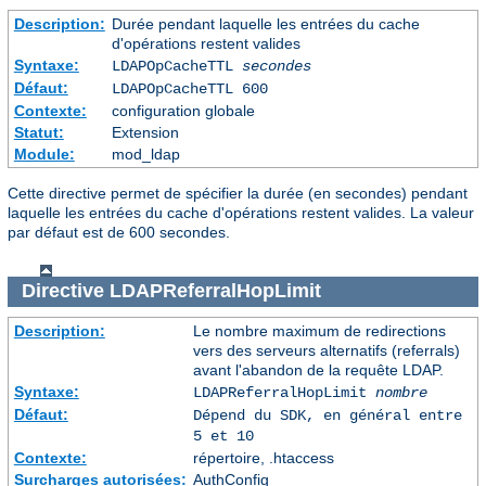
Description:
Durée pendant laquelle les entrées du cache
d'opérations restent valides
Syntaxe:
LDAPOpCacheTTL
secondes
Défaut:
LDAPOpCacheTTL 600
Contexte:
configuration globale
Statut:
Extension
Module:
mod_ldap
Cette directive permet de spécifier la durée (en secondes) pendant
laquelle les entrées du cache d'opérations restent valides. La valeur
par défaut est de 600 secondes.
Directive
LDAPReferralHopLimit
Description:
Le nombre maximum de redirections
vers des serveurs alternatifs (referrals)
avant l'abandon de la requête LDAP.
Syntaxe:
LDAPReferralHopLimit
nombre
Défaut:
Dépend du SDK, en général entre
5 et 10
Contexte:
répertoire, .htaccess
Surcharges autorisées:
AuthConfig