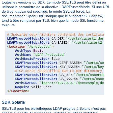
toutes les versions du SDK. Le mode SSL/TLS peut être défini en
utilisant le paramètre de la directive LDAPTrustedMode. Si une URL
de type ldaps:// est spécifiée, le mode SSL est forcé. La
documentation OpenLDAP indique que le support SSL (ldaps://)
tend à être remplacé par TLS, bien que le mode SSL fonctionne
toujours.
# Spécifie deux fichiers contenant des certificats d
LDAPTrustedGlobalCert
 CA_DER 
"/certs/cacert1.der"
LDAPTrustedGlobalCert
 CA_BASE64 
"/certs/cacert2.pem"
<
Location
"/protected"
>
AuthType
Basic
AuthName
"LDAP Protected"
AuthBasicProvider
 ldap

LDAPTrustedClientCert
 CERT_BASE64 
"/certs/cert1.
LDAPTrustedClientCert
 KEY_BASE64 
"/certs/key1.pe
# CA certs respecified due to per-directory clie
LDAPTrustedClientCert
 CA_DER 
"/certs/cacert1.der
LDAPTrustedClientCert
 CA_BASE64 
"/certs/cacert2.
AuthLDAPURL
"ldaps://127.0.0.1/dc=example,dc=com
Require
</
Location
>
SDK Solaris
SSL/TLS pour les bibliothèques LDAP propres à Solaris n'est pas