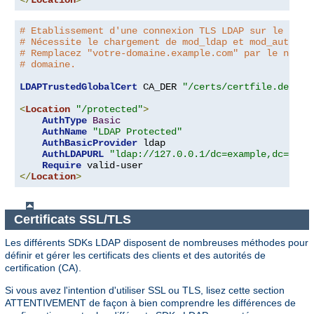
</
Location
>
# Etablissement d'une connexion TLS LDAP sur le port
# Nécessite le chargement de mod_ldap et mod_authnz_
# Remplacez "votre-domaine.example.com" par le nom d
# domaine.
LDAPTrustedGlobalCert
 CA_DER 
"/certs/certfile.der"
<
Location
"/protected"
>
AuthType
Basic
AuthName
"LDAP Protected"
AuthBasicProvider
 ldap

AuthLDAPURL
"ldap://127.0.0.1/dc=example,dc=com?
Require
</
Location
>
Certificats SSL/TLS
Les différents SDKs LDAP disposent de nombreuses méthodes pour
définir et gérer les certificats des clients et des autorités de
certification (CA).
Si vous avez l'intention d'utiliser SSL ou TLS, lisez cette section
ATTENTIVEMENT de façon à bien comprendre les différences de