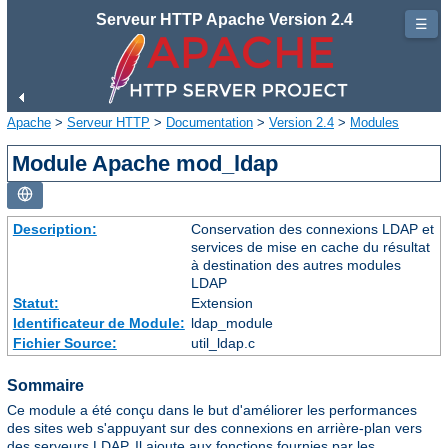
Serveur HTTP Apache Version 2.4
☰
Apache
>
Serveur HTTP
>
Documentation
>
Version 2.4
>
Modules
Module Apache mod_ldap
Description:
Conservation des connexions LDAP et
services de mise en cache du résultat
à destination des autres modules
LDAP
Statut:
Extension
Identificateur de Module:
ldap_module
Fichier Source:
util_ldap.c
Sommaire
Ce module a été conçu dans le but d'améliorer les performances
des sites web s'appuyant sur des connexions en arrière-plan vers
des serveurs LDAP. Il ajoute aux fonctions fournies par les