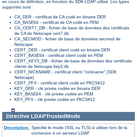
en cours de définition, en fonction du SDK LDAP utilisé. Les types
supportés sont :
CA_DER - certificat de CA codé en binaire DER
CA_BASE64 - certificat de CA codé en PEM
CA_CERT7_DB - fichier de base de données des certificats
de CA de Netscape cert7.db
CA_SECMOD - fichier de base de données secmod de
Netscape
CERT_DER - certificat client codé en binaire DER
CERT_BASE64 - certificat client codé en PEM
CERT_KEY3_DB - fichier de base de données des certificats
clients de Netscape key3.db
CERT_NICKNAME - certificat client "nickname" (SDK
Netscape)
CERT_PFX - certificat client codé en PKCS#12
KEY_DER - clé privée codée en binaire DER
KEY_BASE64 - clé privée codée en PEM
KEY_PFX - clé privée codée en PKCS#12
Directive
LDAPTrustedMode
Description:
Spécifie le mode (SSL ou TLS) à utiliser lors de la
connexion à un serveur LDAP.