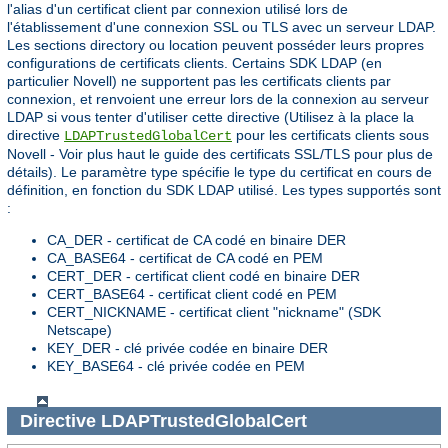
l'alias d'un certificat client par connexion utilisé lors de
l'établissement d'une connexion SSL ou TLS avec un serveur LDAP.
Les sections directory ou location peuvent posséder leurs propres
configurations de certificats clients. Certains SDK LDAP (en
particulier Novell) ne supportent pas les certificats clients par
connexion, et renvoient une erreur lors de la connexion au serveur
LDAP si vous tenter d'utiliser cette directive (Utilisez à la place la
directive
pour les certificats clients sous
LDAPTrustedGlobalCert
Novell - Voir plus haut le guide des certificats SSL/TLS pour plus de
détails). Le paramètre type spécifie le type du certificat en cours de
définition, en fonction du SDK LDAP utilisé. Les types supportés sont
:
CA_DER - certificat de CA codé en binaire DER
CA_BASE64 - certificat de CA codé en PEM
CERT_DER - certificat client codé en binaire DER
CERT_BASE64 - certificat client codé en PEM
CERT_NICKNAME - certificat client "nickname" (SDK
Netscape)
KEY_DER - clé privée codée en binaire DER
KEY_BASE64 - clé privée codée en PEM
Directive
LDAPTrustedGlobalCert