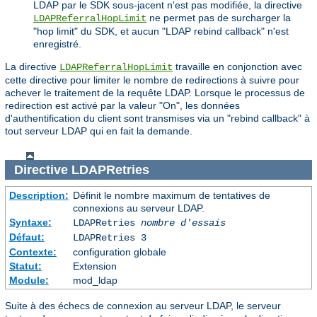
LDAP par le SDK sous-jacent n'est pas modifiée, la directive
ne permet pas de surcharger la
LDAPReferralHopLimit
"hop limit" du SDK, et aucun "LDAP rebind callback" n'est
enregistré.
La directive
travaille en conjonction avec
LDAPReferralHopLimit
cette directive pour limiter le nombre de redirections à suivre pour
achever le traitement de la requête LDAP. Lorsque le processus de
redirection est activé par la valeur "On", les données
d'authentification du client sont transmises via un "rebind callback" à
tout serveur LDAP qui en fait la demande.
Directive
LDAPRetries
Description:
Définit le nombre maximum de tentatives de
connexions au serveur LDAP.
Syntaxe:
LDAPRetries
nombre d'essais
Défaut:
LDAPRetries 3
Contexte:
configuration globale
Statut:
Extension
Module:
mod_ldap
Suite à des échecs de connexion au serveur LDAP, le serveur