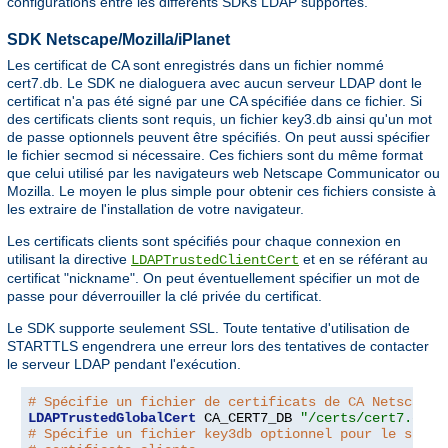
configurations entre les différents SDKs LDAP supportés.
SDK Netscape/Mozilla/iPlanet
Les certificat de CA sont enregistrés dans un fichier nommé
cert7.db. Le SDK ne dialoguera avec aucun serveur LDAP dont le
certificat n'a pas été signé par une CA spécifiée dans ce fichier. Si
des certificats clients sont requis, un fichier key3.db ainsi qu'un mot
de passe optionnels peuvent être spécifiés. On peut aussi spécifier
le fichier secmod si nécessaire. Ces fichiers sont du même format
que celui utilisé par les navigateurs web Netscape Communicator ou
Mozilla. Le moyen le plus simple pour obtenir ces fichiers consiste à
les extraire de l'installation de votre navigateur.
Les certificats clients sont spécifiés pour chaque connexion en
utilisant la directive
et en se référant au
LDAPTrustedClientCert
certificat "nickname". On peut éventuellement spécifier un mot de
passe pour déverrouiller la clé privée du certificat.
Le SDK supporte seulement SSL. Toute tentative d'utilisation de
STARTTLS engendrera une erreur lors des tentatives de contacter
le serveur LDAP pendant l'exécution.
# Spécifie un fichier de certificats de CA Netscape
LDAPTrustedGlobalCert
 CA_CERT7_DB 
"/certs/cert7.db"
# Spécifie un fichier key3db optionnel pour le suppo