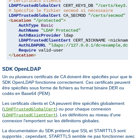
# certificats clients
LDAPTrustedGlobalCert
 CERT_KEY3_DB 
"/certs/key3.db"
# Spécifie le fichier secmod si nécessaire
LDAPTrustedGlobalCert
 CA_SECMOD 
"/certs/secmod"
<
Location
"/protected"
>
AuthType
Basic
AuthName
"LDAP Protected"
AuthBasicProvider
 ldap

LDAPTrustedClientCert
 CERT_NICKNAME 
<
nickname
>
[
AuthLDAPURL
"ldaps://127.0.0.1/dc=example,dc=com
Require
</
Location
>
SDK OpenLDAP
Un ou plusieurs certificats de CA doivent être spécifiés pour que le
SDK OpenLDAP fonctionne correctement. Ces certificats peuvent
être spécifiés sous forme de fichiers au format binaire DER ou
codés en Base64 (PEM).
Les certificats clients et CA peuvent être spécifiés globalement
(
) ou pour chaque connexion
LDAPTrustedGlobalCert
(
). Les définitions au niveau d'une
LDAPTrustedClientCert
connexion l'emportent sur les définitions globales.
La documentation du SDK prétend que SSL et STARTTLS sont
supportés ; cependant, STARTTLS semble ne pas fonctionner avec