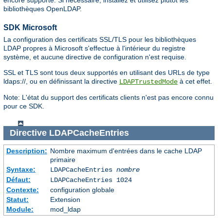
encore supporté. Si nécessaire, installez et utilisez plutôt les
bibliothèques OpenLDAP.
SDK Microsoft
La configuration des certificats SSL/TLS pour les bibliothèques
LDAP propres à Microsoft s'effectue à l'intérieur du registre
système, et aucune directive de configuration n'est requise.
SSL et TLS sont tous deux supportés en utilisant des URLs de type
ldaps://, ou en définissant la directive
à cet effet.
LDAPTrustedMode
Note: L'état du support des certificats clients n'est pas encore connu
pour ce SDK.
Directive
LDAPCacheEntries
Description:
Nombre maximum d'entrées dans le cache LDAP
primaire
Syntaxe:
LDAPCacheEntries
nombre
Défaut:
LDAPCacheEntries 1024
Contexte:
configuration globale
Statut:
Extension
Module:
mod_ldap