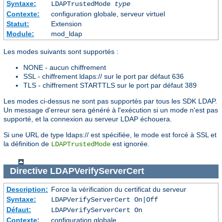
Syntaxe:
LDAPTrustedMode
type
Contexte:
configuration globale, serveur virtuel
Statut:
Extension
Module:
mod_ldap
Les modes suivants sont supportés :
NONE - aucun chiffrement
SSL - chiffrement ldaps:// sur le port par défaut 636
TLS - chiffrement STARTTLS sur le port par défaut 389
Les modes ci-dessus ne sont pas supportés par tous les SDK LDAP.
Un message d'erreur sera généré à l'exécution si un mode n'est pas
supporté, et la connexion au serveur LDAP échouera.
Si une URL de type ldaps:// est spécifiée, le mode est forcé à SSL et
la définition de
est ignorée.
LDAPTrustedMode
Directive
LDAPVerifyServerCert
Description:
Force la vérification du certificat du serveur
Syntaxe:
LDAPVerifyServerCert On|Off
Défaut:
LDAPVerifyServerCert On
Contexte:
configuration globale