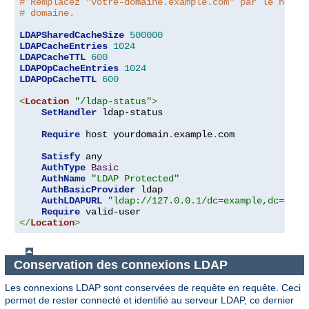
# Remplacez "votre-domaine.example.com" par le nom d
# domaine.
LDAPSharedCacheSize
500000
LDAPCacheEntries
1024
LDAPCacheTTL
600
LDAPOpCacheEntries
1024
LDAPOpCacheTTL
600
<
Location
"/ldap-status"
>
SetHandler
 ldap-status

Require
 host yourdomain
.
example
.
com

Satisfy
 any

AuthType
Basic
AuthName
"LDAP Protected"
AuthBasicProvider
 ldap

AuthLDAPURL
"ldap://127.0.0.1/dc=example,dc=com?
Require
</
Location
>
Conservation des connexions LDAP
Les connexions LDAP sont conservées de requête en requête. Ceci
permet de rester connecté et identifié au serveur LDAP, ce dernier