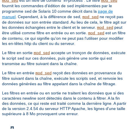
est un filtre de contenu "in-process". Le filtre
mod_sed
mod_sed
fournit les commandes d'édition de
implémentées par le
sed
programme
de Solaris 10 comme décrit dans la
page de
sed
manuel
. Cependant, à la différence de
,
ne reçoit pas
sed
mod_sed
de données sur son entrée standard. Au lieu de cela, le filtre agit sur
les données échangées entre le client et le serveur.
peut
mod_sed
être utilisé comme filtre en entrée ou en sortie.
est un filtre
mod_sed
de contenu, ce qui signifie qu'on ne peut pas l'utiliser pour modifier
les en-têtes http du client ou du serveur.
Le filtre en sortie
accepte un tronçon de données, exécute
mod_sed
le script
sur ces données, puis génère une sortie qui est
sed
transmise au filtre suivant dans la chaîne.
Le filtre en entrée
reçoit des données en provenance du
mod_sed
filtre suivant dans la chaîne, exécute les scripts
, et renvoie les
sed
données générées au filtre appelant dans la chaîne de filtrage.
Les filtres en entrée ou en sortie ne traitent les données que si des
caractères newline sont détectés dans le contenu à filtrer. A la fin
des données, ce qui reste est traité comme la dernière ligne. A partir
de la version 2.4.54 du serveur HTTP Apache, les lignes d'une taille
supérieure à 8 Mo provoquent une erreur.