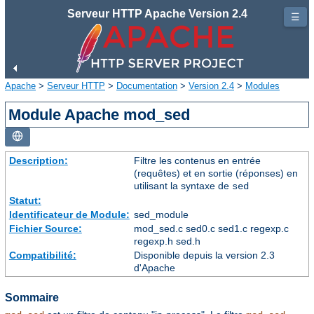
Serveur HTTP Apache Version 2.4
☰
Apache
>
Serveur HTTP
>
Documentation
>
Version 2.4
>
Modules
Module Apache mod_sed
Description:
Filtre les contenus en entrée
(requêtes) et en sortie (réponses) en
utilisant la syntaxe de
sed
Statut:
Identificateur de Module:
sed_module
Fichier Source:
mod_sed.c sed0.c sed1.c regexp.c
regexp.h sed.h
Compatibilité:
Disponible depuis la version 2.3
d'Apache
Sommaire