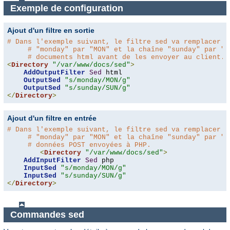
Exemple de configuration
Ajout d'un filtre en sortie
# Dans l'exemple suivant, le filtre sed va remplacer l
# "monday" par "MON" et la chaîne "sunday" par "S
# documents html avant de les envoyer au client.
<
Directory
"/var/www/docs/sed"
>
AddOutputFilter
Sed
 html 

OutputSed
"s/monday/MON/g"
OutputSed
"s/sunday/SUN/g"
</
Directory
>
Ajout d'un filtre en entrée
# Dans l'exemple suivant, le filtre sed va remplacer l
# "monday" par "MON" et la chaîne "sunday" par "S
# données POST envoyées à PHP.
<
Directory
"/var/www/docs/sed"
>
AddInputFilter
Sed
 php 

InputSed
"s/monday/MON/g"
InputSed
"s/sunday/SUN/g"
</
Directory
>
Commandes sed