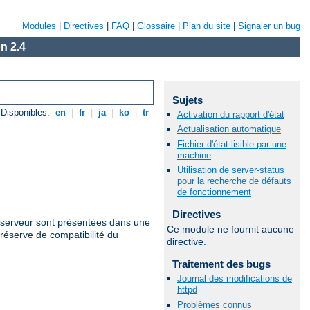
Modules
|
Directives
|
FAQ
|
Glossaire
|
Plan du site
|
Signaler un bug
n 2.4
Sujets
Disponibles:
en
|
fr
|
ja
|
ko
|
tr
Activation du rapport d'état
Actualisation automatique
Fichier d'état lisible par une
machine
Utilisation de server-status
pour la recherche de défauts
de fonctionnement
Directives
u serveur sont présentées dans une
Ce module ne fournit aucune
réserve de compatibilité du
directive.
Traitement des bugs
Journal des modifications de
httpd
Problèmes connus