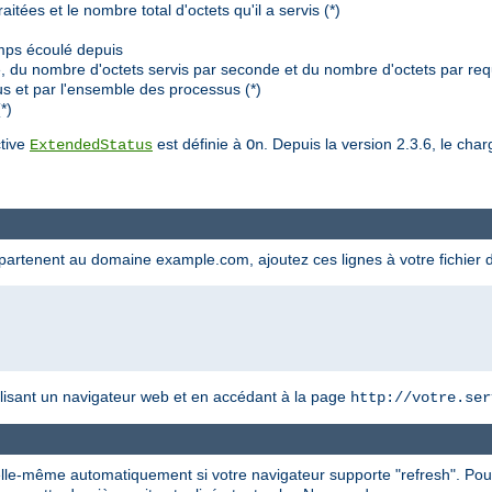
tées et le nombre total d'octets qu'il a servis (*)
mps écoulé depuis
du nombre d'octets servis par seconde et du nombre d'octets par requ
s et par l'ensemble des processus (*)
*)
ctive
est définie à
. Depuis la version 2.3.6, le ch
ExtendedStatus
On
appartenent au domaine example.com, ajoutez ces lignes à votre fichier 
utilisant un navigateur web et en accédant à la page
http://votre.ser
 elle-même automatiquement si votre navigateur supporte "refresh". Pou