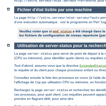
, pour 
http://votre.serveur/etat-serveur?refresh=N
Fichier d'état lisible par une machine
La page
perm
http://votre.serveur/etat-serveur?auto
d'une exécution automatique : voir le programme en Perl
log
Veuillez noter que si
a été chargé dans le
mod_status
les fichiers de configuration de
niveau répertoire
(par
Utilisation de server-status pour la recher
La page
peut servir de point de départ à la
server-status
(CPU ou mémoire), pour identifier quels clients ou requêtes 
Tout d'abord, assurez-vous que la directive
ExtendedStatus
la requête et du client pour chaque processus enfant ou thre
Consultez ensuite la liste des processus en cours (à l'aide d
l'affichage de
par utilisation CPU ou mémoire, en fonctio
top
Rechargez la page
et recherchez les identi
server-status
ces processus, pour quel client. Les requêtes peuvent apparaî
prendre en flagrant délit, pour ainsi dire.