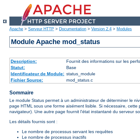
Apache
>
Serveur HTTP
>
Documentation
>
Version 2.4
>
Modules
Module Apache mod_status
Description:
Fournit des informations sur les perfo
Statut:
Base
Identificateur de Module:
status_module
Fichier Source:
mod_status.c
Sommaire
Le module Status permet à un administrateur de déterminer le ni
page HTML sous une forme aisément lisible. Si nécessaire, cette 
navigateur). Une autre page fournit l'état instantané du serveur so
Les détails fournis sont :
Le nombre de processus servant les requêtes
Le nombre de processus inactifs