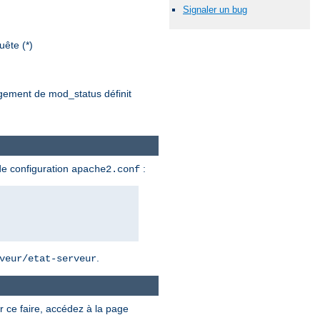
Signaler un bug
ête (*)
argement de mod_status définit
de configuration
:
apache2.conf
.
veur/etat-serveur
r ce faire, accédez à la page