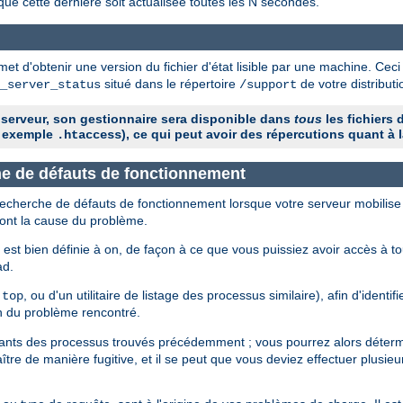
que cette dernière soit actualisée toutes les N secondes.
et d'obtenir une version du fichier d'état lisible par une machine. Ceci
situé dans le répertoire
de votre distribu
_server_status
/support
 serveur, son gestionnaire sera disponible dans
tous
les fichiers 
 exemple
), ce qui peut avoir des répercutions quant à l
.htaccess
che de défauts de fonctionnement
 recherche de défauts de fonctionnement lorsque votre serveur mobilise
sont la cause du problème.
est bien définie à on, de façon à ce que vous puissiez avoir accès à t
ad.
e
, ou d'un utilitaire de listage des processus similaire), afin d'identi
top
n du problème rencontré.
fiants des processus trouvés précédemment ; vous pourrez alors détermi
tre de manière fugitive, et il se peut que vous deviez effectuer plusieu