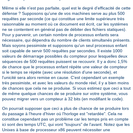
Même si elle n'est pas parfaite, quel est le degré d'efficacité de cette
défense ? Supposons qu'une de vos machines serve au plus 500
requêtes par seconde (ce qui constitue une limite supérieure très
raisonnable au moment où ce document est écrit, car les systèmes
ne se contentent en général pas de débiter des fichiers statiques).
Pour y parvenir, un certain nombre de processus enfants sera
nécessaire, qui dépendra du nombre de clients simultanés présents.
Mais soyons pessimiste et supposons qu'un seul processus enfant
soit capable de servir 500 requêtes par secondes. Il existe 1000
valeurs de démarrage possibles du compteur pour lesquelles deux
séquences de 500 requêtes puissent se recouvrir. Il y a donc 1,5%
de chance que le processus enfant répète une valeur de compteur
si le temps se répète (avec une résolution d'une seconde), et
l'unicité sera alors remise en cause. C'est cependant un exemple
très pessimiste, et avec les valeurs du monde réel, il y a bien moins
de chances que cela ne se produise. Si vous estimez que ceci a tout
de même quelque chances de se produire sur votre système, vous
pouvez migrer vers un compteur à 32 bits (en modifiant le code).
On pourrait supposer que ceci a plus de chance de se produire lors
du passage à l'heure d'hiver où l'horloge est "retardée". Cela ne
constitue cependant pas un problème car les temps pris en compte
ici sont des temps UTC, qui vont "toujours" de l'avant. Notez que les
Unixes à base de processeur x86 peuvent nécessiter une