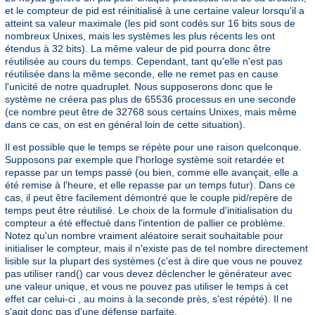
et le compteur de pid est réinitialisé à une certaine valeur lorsqu'il a
atteint sa valeur maximale (les pid sont codés sur 16 bits sous de
nombreux Unixes, mais les systèmes les plus récents les ont
étendus à 32 bits). La même valeur de pid pourra donc être
réutilisée au cours du temps. Cependant, tant qu'elle n'est pas
réutilisée dans la même seconde, elle ne remet pas en cause
l'unicité de notre quadruplet. Nous supposerons donc que le
système ne créera pas plus de 65536 processus en une seconde
(ce nombre peut être de 32768 sous certains Unixes, mais même
dans ce cas, on est en général loin de cette situation).
Il est possible que le temps se répète pour une raison quelconque.
Supposons par exemple que l'horloge système soit retardée et
repasse par un temps passé (ou bien, comme elle avançait, elle a
été remise à l'heure, et elle repasse par un temps futur). Dans ce
cas, il peut être facilement démontré que le couple pid/repère de
temps peut être réutilisé. Le choix de la formule d'initialisation du
compteur a été effectué dans l'intention de pallier ce problème.
Notez qu'un nombre vraiment aléatoire serait souhaitable pour
initialiser le compteur, mais il n'existe pas de tel nombre directement
lisible sur la plupart des systèmes (c'est à dire que vous ne pouvez
pas utiliser rand() car vous devez déclencher le générateur avec
une valeur unique, et vous ne pouvez pas utiliser le temps à cet
effet car celui-ci , au moins à la seconde près, s'est répété). Il ne
s'agit donc pas d'une défense parfaite.