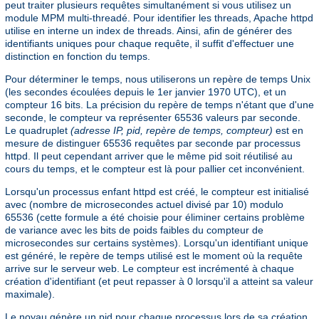
peut traiter plusieurs requêtes simultanément si vous utilisez un
module MPM multi-threadé. Pour identifier les threads, Apache httpd
utilise en interne un index de threads. Ainsi, afin de générer des
identifiants uniques pour chaque requête, il suffit d'effectuer une
distinction en fonction du temps.
Pour déterminer le temps, nous utiliserons un repère de temps Unix
(les secondes écoulées depuis le 1er janvier 1970 UTC), et un
compteur 16 bits. La précision du repère de temps n'étant que d'une
seconde, le compteur va représenter 65536 valeurs par seconde.
Le quadruplet
(adresse IP, pid, repère de temps, compteur)
est en
mesure de distinguer 65536 requêtes par seconde par processus
httpd. Il peut cependant arriver que le même pid soit réutilisé au
cours du temps, et le compteur est là pour pallier cet inconvénient.
Lorsqu'un processus enfant httpd est créé, le compteur est initialisé
avec (nombre de microsecondes actuel divisé par 10) modulo
65536 (cette formule a été choisie pour éliminer certains problème
de variance avec les bits de poids faibles du compteur de
microsecondes sur certains systèmes). Lorsqu'un identifiant unique
est généré, le repère de temps utilisé est le moment où la requête
arrive sur le serveur web. Le compteur est incrémenté à chaque
création d'identifiant (et peut repasser à 0 lorsqu'il a atteint sa valeur
maximale).
Le noyau génère un pid pour chaque processus lors de sa création,