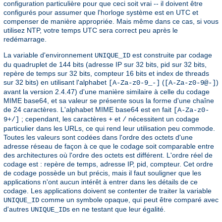
configuration particulière pour que ceci soit vrai -- il doivent être
configurés pour assumer que l'horloge système est en UTC et
compenser de manière appropriée. Mais même dans ce cas, si vous
utilisez NTP, votre temps UTC sera correct peu après le
redémarrage.
La variable d'environnement
est construite par codage
UNIQUE_ID
du quadruplet de 144 bits (adresse IP sur 32 bits, pid sur 32 bits,
repère de temps sur 32 bits, compteur 16 bits et index de threads
sur 32 bits) en utilisant l'alphabet
(
)
[A-Za-z0-9_-]
[A-Za-z0-9@-]
avant la version 2.4.47) d'une manière similaire à celle du codage
MIME base64, et sa valeur se présente sous la forme d'une chaîne
de 24 caractères. L'alphabet MIME base64 est en fait
[A-Za-z0-
; cependant, les caractères
et
nécessitent un codage
9+/]
+
/
particulier dans les URLs, ce qui rend leur utilisation peu commode.
Toutes les valeurs sont codées dans l'ordre des octets d'une
adresse réseau de façon à ce que le codage soit comparable entre
des architectures où l'ordre des octets est différent. L'ordre réel de
codage est : repère de temps, adresse IP, pid, compteur. Cet ordre
de codage possède un but précis, mais il faut souligner que les
applications n'ont aucun intérêt à entrer dans les détails de ce
codage. Les applications doivent se contenter de traiter la variable
comme un symbole opaque, qui peut être comparé avec
UNIQUE_ID
d'autres
s en ne testant que leur égalité.
UNIQUE_ID