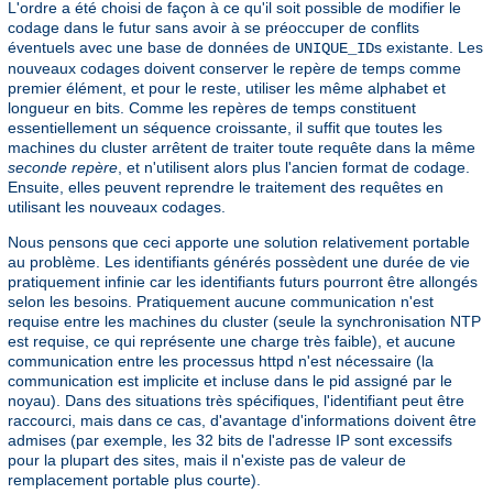
L'ordre a été choisi de façon à ce qu'il soit possible de modifier le
codage dans le futur sans avoir à se préoccuper de conflits
éventuels avec une base de données de
s existante. Les
UNIQUE_ID
nouveaux codages doivent conserver le repère de temps comme
premier élément, et pour le reste, utiliser les même alphabet et
longueur en bits. Comme les repères de temps constituent
essentiellement un séquence croissante, il suffit que toutes les
machines du cluster arrêtent de traiter toute requête dans la même
seconde repère
, et n'utilisent alors plus l'ancien format de codage.
Ensuite, elles peuvent reprendre le traitement des requêtes en
utilisant les nouveaux codages.
Nous pensons que ceci apporte une solution relativement portable
au problème. Les identifiants générés possèdent une durée de vie
pratiquement infinie car les identifiants futurs pourront être allongés
selon les besoins. Pratiquement aucune communication n'est
requise entre les machines du cluster (seule la synchronisation NTP
est requise, ce qui représente une charge très faible), et aucune
communication entre les processus httpd n'est nécessaire (la
communication est implicite et incluse dans le pid assigné par le
noyau). Dans des situations très spécifiques, l'identifiant peut être
raccourci, mais dans ce cas, d'avantage d'informations doivent être
admises (par exemple, les 32 bits de l'adresse IP sont excessifs
pour la plupart des sites, mais il n'existe pas de valeur de
remplacement portable plus courte).