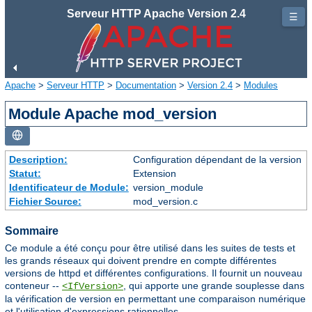
Serveur HTTP Apache Version 2.4
☰
Apache
>
Serveur HTTP
>
Documentation
>
Version 2.4
>
Modules
Module Apache mod_version
Description:
Configuration dépendant de la version
Statut:
Extension
Identificateur de Module:
version_module
Fichier Source:
mod_version.c
Sommaire
Ce module a été conçu pour être utilisé dans les suites de tests et
les grands réseaux qui doivent prendre en compte différentes
versions de httpd et différentes configurations. Il fournit un nouveau
conteneur --
, qui apporte une grande souplesse dans
<IfVersion>
la vérification de version en permettant une comparaison numérique
et l'utilisation d'expressions rationnelles.