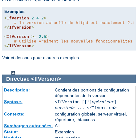
Exemples
<
IfVersion
2.4
.
2
>
# la version actuelle de httpd est exactement 2.4.
</
IfVersion
>
<
IfVersion
>=
2.5
>
# utilise vraiment les nouvelles fonctionnalités :
</
IfVersion
>
Voir ci-dessous pour d'autres exemples.
Directive
<IfVersion>
Description:
Contient des portions de configuration
dépendantes de la version
Syntaxe:
<IfVersion [[!]
opérateur
]
version
> ... </IfVersion>
Contexte:
configuration globale, serveur virtuel,
répertoire, .htaccess
Surcharges autorisées:
All
Statut:
Extension