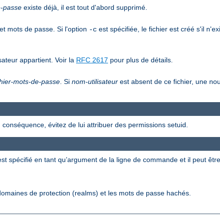
e-passe
existe déjà, il est tout d'abord supprimé.
et mots de passe. Si l'option
est spécifiée, le fichier est créé s'il n'e
-c
ateur appartient. Voir la
RFC 2617
pour plus de détails.
chier-mots-de-passe
. Si
nom-utilisateur
est absent de ce fichier, une nou
 conséquence, évitez de lui attribuer des permissions setuid.
st spécifié en tant qu’argument de la ligne de commande et il peut êtr
s domaines de protection (realms) et les mots de passe hachés.