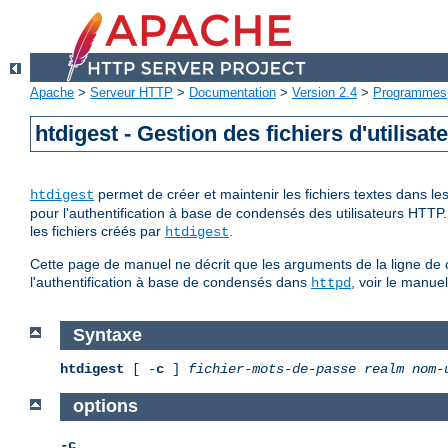
Apache
>
Serveur HTTP
>
Documentation
>
Version 2.4
>
Programmes
htdigest - Gestion des fichiers d'utilisa
permet de créer et maintenir les fichiers textes dans l
htdigest
pour l'authentification à base de condensés des utilisateurs HTTP
les fichiers créés par
.
htdigest
Cette page de manuel ne décrit que les arguments de la ligne de 
l'authentification à base de condensés dans
, voir le manue
httpd
Syntaxe
htdigest
[ -
c
]
fichier-mots-de-passe
realm
nom-
options
-c