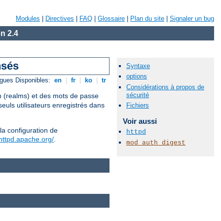
Modules
|
Directives
|
FAQ
|
Glossaire
|
Plan du site
|
Signaler un bug
n 2.4
nsés
Syntaxe
options
gues Disponibles:
en
|
fr
|
ko
|
tr
Considérations à propos de
sécurité
on (realms) et des mots de passe
euls utilisateurs enregistrés dans
Fichiers
Voir aussi
la configuration de
httpd
/httpd.apache.org/
.
mod_auth_digest