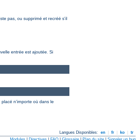
xiste pas, ou supprimé et recréé s'il
velle entrée est ajoutée. Si
e placé n’importe où dans le
Langues Disponibles:
en
|
fr
|
ko
|
tr
Modules
|
Directives
|
FAQ
|
Glossaire
|
Plan du site
|
Signaler un bug