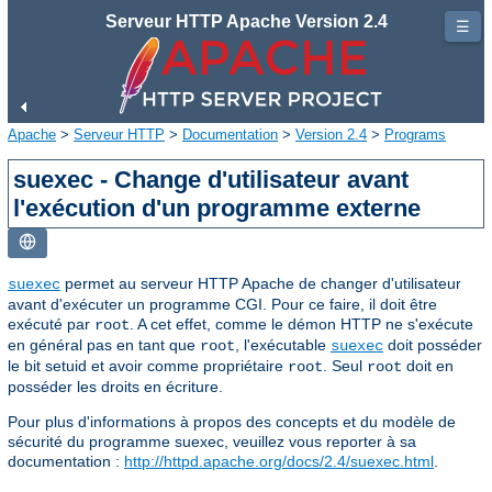
Serveur HTTP Apache Version 2.4
☰
Apache
>
Serveur HTTP
>
Documentation
>
Version 2.4
>
Programs
suexec - Change d'utilisateur avant
l'exécution d'un programme externe
permet au serveur HTTP Apache de changer d'utilisateur
suexec
avant d'exécuter un programme CGI. Pour ce faire, il doit être
exécuté par
. A cet effet, comme le démon HTTP ne s'exécute
root
en général pas en tant que
, l'exécutable
doit posséder
root
suexec
le bit setuid et avoir comme propriétaire
. Seul
doit en
root
root
posséder les droits en écriture.
Pour plus d'informations à propos des concepts et du modèle de
sécurité du programme suexec, veuillez vous reporter à sa
documentation :
http://httpd.apache.org/docs/2.4/suexec.html
.