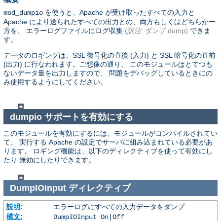
を使うと、Apache が受け取ったすべての入力と
mod_dumpio
Apache により送られたすべての出力との、両方もしくはどちらか一
方を、 エラーログファイルにログ収集
(
訳注:
ダンプ dump)
できま
す。
データのロギングは、SSL 復号化の直後 (入力) と SSL 暗号化の直前
(出力) に行なわれます。ご想像の通り、 このモジュールはとてつも
ないデータ量を出力しますので、 問題をデバッグしているときにの
み使用するようにしてください。
dumpio サポートを有効にする
このモジュールを有効にするには、モジュールがコンパイルされてい
て、 実行する Apache の設定でサーバに組み込まれている必要があ
ります。 ロギング機能は、以下のディレクティブを使って有効にし
たり 無効にしたりできます。
DumpIOInput
ディレクティブ
説明:
エラーログにすべての入力データをダンプ
構文:
DumpIOInput On|Off