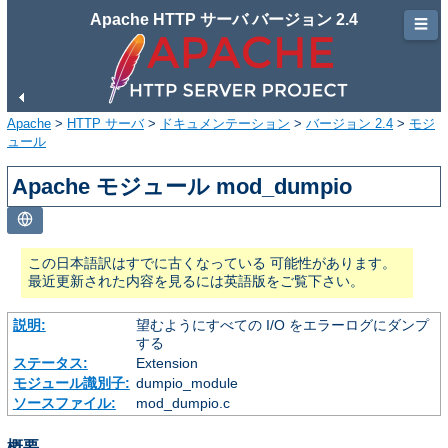
Apache HTTP サーバ バージョン 2.4
☰
Apache
>
HTTP サーバ
>
ドキュメンテーション
>
バージョン 2.4
>
モジ
ュール
Apache モジュール mod_dumpio
この日本語訳はすでに古くなっている 可能性があります。
最近更新された内容を見るには英語版をご覧下さい。
説明:
望むようにすべての I/O をエラーログにダンプ
する
ステータス:
Extension
モジュール識別子:
dumpio_module
ソースファイル:
mod_dumpio.c
概要