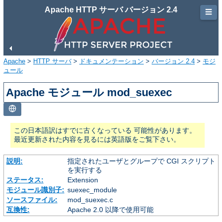
Apache HTTP サーバ バージョン 2.4
☰
Apache
>
HTTP サーバ
>
ドキュメンテーション
>
バージョン 2.4
>
モジ
ュール
Apache モジュール mod_suexec
この日本語訳はすでに古くなっている 可能性があります。
最近更新された内容を見るには英語版をご覧下さい。
説明:
指定されたユーザとグループで CGI スクリプト
を実行する
ステータス:
Extension
モジュール識別子:
suexec_module
ソースファイル:
mod_suexec.c
互換性:
Apache 2.0 以降で使用可能