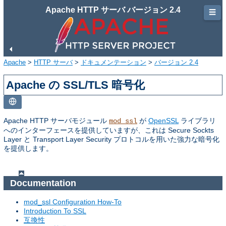
Apache HTTP サーバ バージョン 2.4
☰
Apache
>
HTTP サーバ
>
ドキュメンテーション
>
バージョン 2.4
Apache の SSL/TLS 暗号化
Apache HTTP サーバモジュール
が
OpenSSL
ライブラリ
mod_ssl
へのインターフェースを提供していますが、これは Secure Sockts
Layer と Transport Layer Security プロトコルを用いた強力な暗号化
を提供します。
Documentation
mod_ssl Configuration How-To
Introduction To SSL
互換性