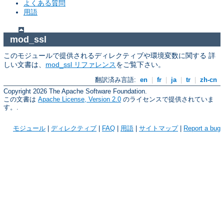
よくある質問
用語
mod_ssl
このモジュールで提供されるディレクティブや環境変数に関する 詳
しい文書は、
mod_ssl リファレンス
をご覧下さい。
翻訳済み言語:
en
|
fr
|
ja
|
tr
|
zh-cn
Copyright 2026 The Apache Software Foundation.
この文書は
Apache License, Version 2.0
のライセンスで提供されていま
す。.
モジュール
|
ディレクティブ
|
FAQ
|
用語
|
サイトマップ
|
Report a bug