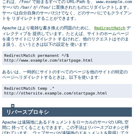
これは、
で始まるすべての URL-Path を、
/foo/
www.example.com
サーバの
が
に置換されたものにリダイレクトします。
/bar/
/foo/
サーバは自分自身のサーバだけでなく、どのサーバにでもクライアン
トを リダイレクトすることができます。
Apache はより複雑な書き換えの問題のために、
デ
RedirectMatch
ィレクティブを 提供しています。たとえば、サイトのホームページ
を違うサイトにリダイレクト するけれど、他のリクエストはそのま
ま扱う、というときは以下の設定を 使います:
RedirectMatch permanent ^/$
http://www.example.com/startpage.html
あるいは、一時的にサイトのすべてのページを他のサイトの特定の
ページへリダイレクトするときは、以下を使います:
RedirectMatch temp .*
http://othersite.example.com/startpage.html
リバースプロキシ
Apache は遠隔地にあるドキュメントをローカルのサーバの URL 空
間に 持ってくることもできます。この手法は
リバースプロキシ
と呼
ばれています。 ウェブサーバが遠隔地のドキュメントを取得してク