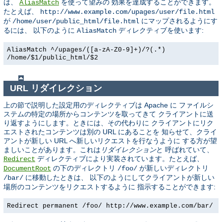
は、
を使って望みの 効果を達成することができます。
AliasMatch
たとえば、
http://www.example.com/upages/user/file.html
が
にマップされるようにす
/home/user/public_html/file.html
るには、 以下のように
ディレクティブを使います:
AliasMatch
AliasMatch ^/upages/([a-zA-Z0-9]+)/?(.*)
/home/$1/public_html/$2
URL リダイレクション
上の節で説明した設定用のディレクティブは Apache に ファイルシ
ステムの特定の場所からコンテンツを取ってきて クライアントに送
り返すようにします。ときには、その代わりに クライアントにリク
エストされたコンテンツは別の URL にあることを 知らせて、クライ
アントが新しい URL へ新しいリクエストを行なうように する方が望
ましいことがあります。これは
リダイレクション
と 呼ばれていて、
ディレクティブにより実装されています。たとえば、
Redirect
の下のディレクトリ
が新しいディレクトリ
DocumentRoot
/foo/
に移動したときは、 以下のようにしてクライアントが新しい
/bar/
場所のコンテンツをリクエストするように 指示することができます:
Redirect permanent /foo/ http://www.example.com/bar/