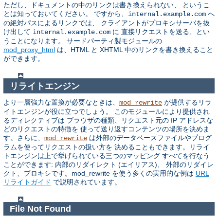
ただし、ドキュメントの中のリンクは書き換えられない、 というこ
とは知っておいてください。 ですから、
へ
internal.example.com
の絶対パスによるリンクでは、 クライアントがプロキシサーバを抜
け出して
に 直接リクエストを送る、とい
internal.example.com
うことになります。 サードパーティ製モジュールの
mod_proxy_html
は、HTML と XHTML 中のリンクを書き換えること
ができます。
リライトエンジン
より一層強力な置換が必要なときは、
が提供するリラ
mod_rewrite
イトエンジンが役に立つでしょう。 このモジュールにより提供され
るディレクティブは ブラウザの種類、リクエスト元の IP アドレスな
どのリクエストの特徴を 使って送り返すコンテンツの場所を決めま
す。さらに、
は外部のデータベースファイルやプログ
mod_rewrite
ラムを使ってリクエストの扱い方を 決めることもできます。リライ
トエンジンは上で挙げられている三つのマッピング すべてを行なう
ことができます: 内部のリダイレクト (エイリアス)、 外部のリダイレ
クト、プロキシです。mod_rewrite を使う多くの実用的な例は
URL
リライトガイド
で説明されています。
File Not Found