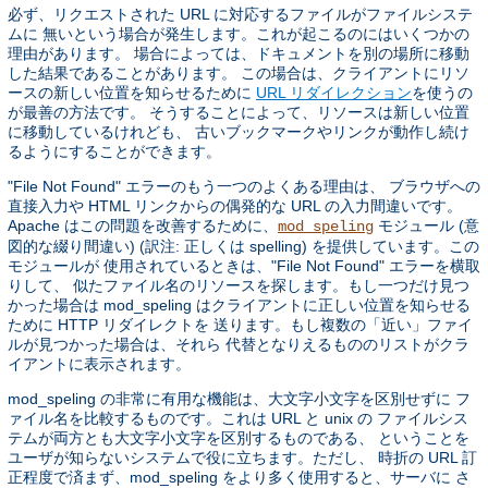
必ず、リクエストされた URL に対応するファイルがファイルシステ
ムに 無いという場合が発生します。これが起こるのにはいくつかの
理由があります。 場合によっては、ドキュメントを別の場所に移動
した結果であることがあります。 この場合は、クライアントにリソ
ースの新しい位置を知らせるために
URL リダイレクション
を使うの
が最善の方法です。 そうすることによって、リソースは新しい位置
に移動しているけれども、 古いブックマークやリンクが動作し続け
るようにすることができます。
"File Not Found" エラーのもう一つのよくある理由は、 ブラウザへの
直接入力や HTML リンクからの偶発的な URL の入力間違いです。
Apache はこの問題を改善するために、
モジュール (意
mod_speling
図的な綴り間違い) (訳注: 正しくは spelling) を提供しています。この
モジュールが 使用されているときは、"File Not Found" エラーを横取
りして、 似たファイル名のリソースを探します。もし一つだけ見つ
かった場合は mod_speling はクライアントに正しい位置を知らせる
ために HTTP リダイレクトを 送ります。もし複数の「近い」ファイ
ルが見つかった場合は、それら 代替となりえるもののリストがクラ
イアントに表示されます。
mod_speling の非常に有用な機能は、大文字小文字を区別せずに フ
ァイル名を比較するものです。これは URL と unix の ファイルシス
テムが両方とも大文字小文字を区別するものである、 ということを
ユーザが知らないシステムで役に立ちます。ただし、 時折の URL 訂
正程度で済まず、mod_speling をより多く使用すると、サーバに さ