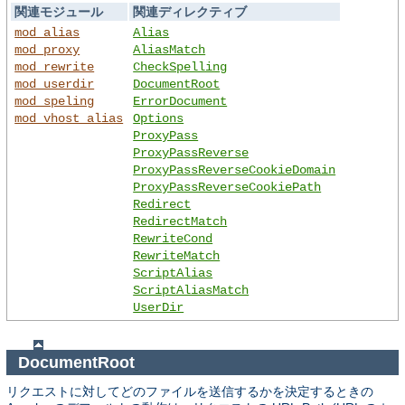
関連モジュール
関連ディレクティブ
mod_alias
Alias
mod_proxy
AliasMatch
mod_rewrite
CheckSpelling
mod_userdir
DocumentRoot
mod_speling
ErrorDocument
mod_vhost_alias
Options
ProxyPass
ProxyPassReverse
ProxyPassReverseCookieDomain
ProxyPassReverseCookiePath
Redirect
RedirectMatch
RewriteCond
RewriteMatch
ScriptAlias
ScriptAliasMatch
UserDir
DocumentRoot
リクエストに対してどのファイルを送信するかを決定するときの