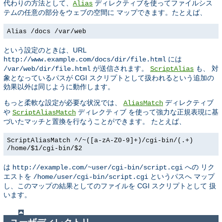
代わりの方法として、
ディレクティブを使ってファイルシス
Alias
テムの任意の部分をウェブの空間に マップできます。たとえば、
Alias /docs /var/web
という設定のときは、URL
には
http://www.example.com/docs/dir/file.html
が送信されます。
も、 対
/var/web/dir/file.html
ScriptAlias
象となっているパスが CGI スクリプトとして扱われるという追加の
効果以外は同じように動作します。
もっと柔軟な設定が必要な状況では、
ディレクティブ
AliasMatch
や
ディレクティブ を使って強力な正規表現に基
ScriptAliasMatch
づいたマッチと置換を行なうことができます。 たとえば、
ScriptAliasMatch ^/~([a-zA-Z0-9]+)/cgi-bin/(.+)
/home/$1/cgi-bin/$2
は
への リク
http://example.com/~user/cgi-bin/script.cgi
エストを
というパスへ マップ
/home/user/cgi-bin/script.cgi
し、このマップの結果としてのファイルを CGI スクリプトとして 扱
います。