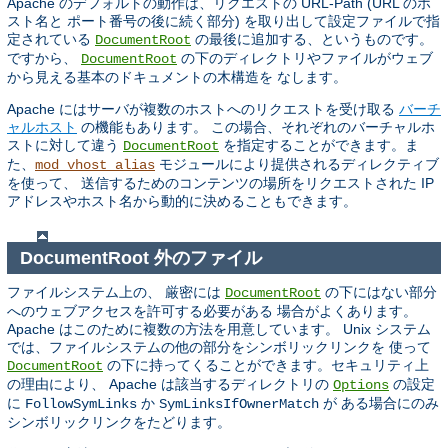
Apache のデフォルトの動作は、リクエストの URL-Path (URL のホ
スト名と ポート番号の後に続く部分) を取り出して設定ファイルで指
定されている
の最後に追加する、というものです。
DocumentRoot
ですから、
の下のディレクトリやファイルがウェブ
DocumentRoot
から見える基本のドキュメントの木構造を なします。
Apache にはサーバが複数のホストへのリクエストを受け取る
バーチ
ャルホスト
の機能もあります。 この場合、それぞれのバーチャルホ
ストに対して違う
を指定することができます。ま
DocumentRoot
た、
モジュールにより提供されるディレクティブ
mod_vhost_alias
を使って、 送信するためのコンテンツの場所をリクエストされた IP
アドレスやホスト名から動的に決めることもできます。
DocumentRoot 外のファイル
ファイルシステム上の、 厳密には
の下にはない部分
DocumentRoot
へのウェブアクセスを許可する必要がある 場合がよくあります。
Apache はこのために複数の方法を用意しています。 Unix システム
では、ファイルシステムの他の部分をシンボリックリンクを 使って
の下に持ってくることができます。セキュリティ上
DocumentRoot
の理由により、 Apache は該当するディレクトリの
の設定
Options
に
か
が ある場合にのみ
FollowSymLinks
SymLinksIfOwnerMatch
シンボリックリンクをたどります。