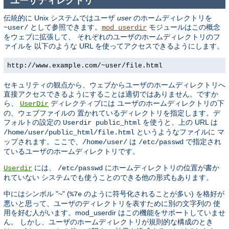
ユーザディレクトリ
伝統的に Unix システムではユーザ
user
のホームディレクトリを
として参照できます。
モジュールはこの概念
~user/
mod_userdir
をウェブに拡張して、 それぞれのユーザのホームディレクトリのフ
ァイルを 以下のような URL を使ってアクセスできるようにします。
http://www.example.com/~user/file.html
セキュリティの観点から、ウェブからユーザのホームディレクトリへ
直接アクセスできるようにすることは適切ではありません。ですか
ら、
ディレクティブには ユーザのホームディレクトリの下
UserDir
の、ウェブファイルの 置かれているディレクトリを指定します。デ
フォルトの設定の
を使うと、上の URL は
Userdir public_html
というようなファイルに マ
/home/user/public_html/file.html
ップされます。ここで、
は
で指定され
/home/user/
/etc/passwd
ているユーザのホームディレクトリです。
には、
にホームディレクトリの位置が書か
Userdir
/etc/passwd
れていない システムでも使うことのできる他の形式もあります。
中にはシンボル "~" (
のように符号化されることが多い) を格好が
%7e
悪いと思って、ユーザのディレクトリを表すために別の文字列の 使
用を好む人がいます。mod_userdir はこの機能をサポートしていませ
ん。 しかし、ユーザのホームディレクトリが規則的な構成のとき