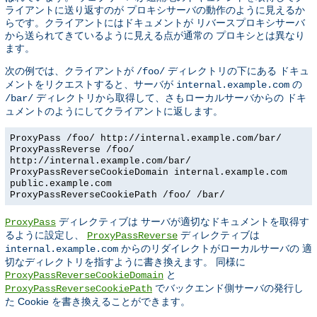
ライアントに送り返すのが プロキシサーバの動作のように見えるか
らです。クライアントにはドキュメントが リバースプロキシサーバ
から送られてきているように見える点が通常の プロキシとは異なり
ます。
次の例では、クライアントが
ディレクトリの下にある ドキュ
/foo/
メントをリクエストすると、サーバが
の
internal.example.com
ディレクトリから取得して、さもローカルサーバからの ドキ
/bar/
ュメントのようにしてクライアントに返します。
ProxyPass /foo/ http://internal.example.com/bar/
ProxyPassReverse /foo/
http://internal.example.com/bar/
ProxyPassReverseCookieDomain internal.example.com
public.example.com
ProxyPassReverseCookiePath /foo/ /bar/
ディレクティブは サーバが適切なドキュメントを取得す
ProxyPass
るように設定し、
ディレクティブは
ProxyPassReverse
からのリダイレクトがローカルサーバの 適
internal.example.com
切なディレクトリを指すように書き換えます。 同様に
と
ProxyPassReverseCookieDomain
でバックエンド側サーバの発行し
ProxyPassReverseCookiePath
た Cookie を書き換えることができます。