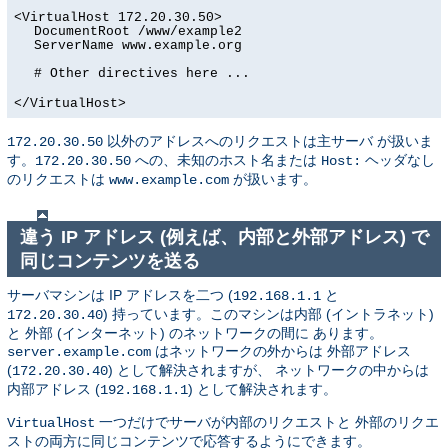
<VirtualHost 172.20.30.50>
DocumentRoot /www/example2
ServerName www.example.org
# Other directives here ...
</VirtualHost>
以外のアドレスへのリクエストは主サーバ が扱いま
172.20.30.50
す。
への、未知のホスト名または
ヘッダなし
172.20.30.50
Host:
のリクエストは
が扱います。
www.example.com
違う IP アドレス (例えば、内部と外部アドレス) で
同じコンテンツを送る
サーバマシンは IP アドレスを二つ (
と
192.168.1.1
) 持っています。このマシンは内部 (イントラネット)
172.20.30.40
と 外部 (インターネット) のネットワークの間に あります。
はネットワークの外からは 外部アドレス
server.example.com
(
) として解決されますが、 ネットワークの中からは
172.20.30.40
内部アドレス (
) として解決されます。
192.168.1.1
一つだけでサーバが内部のリクエストと 外部のリクエ
VirtualHost
ストの両方に同じコンテンツで応答するようにできます。