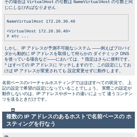
その場合は
の引数は
の引数と同
VirtualHost
NameVirtualHost
じに
しなければなりません
:
NameVirtualHost 172.20.30.40
<VirtualHost 172.20.30.40>
# etc ...
しかし、IP アドレスが予測不可能なシステム ――例えばプロバイ
ダから動的に IP アドレスを取得して何らかの ダイナミック DNS
を使っている場合など――においては、
指定はさらに便利です。
*
はすべての IP アドレスに マッチしますので、この設定にしてお
*
けば IP アドレスが変更されても 設定変更せずに動作します。
名前ベースのバーチャルホスティングではほぼすべての状況で、 上
記の設定で希望の設定になっていることでしょう。 実際この設定が
動作しないのは、IP アドレスやポートの違いによって 違うコンテン
ツを送るときだけです。
複数の IP アドレスのあるホストで名前ベースの ホ
スティングを行なう