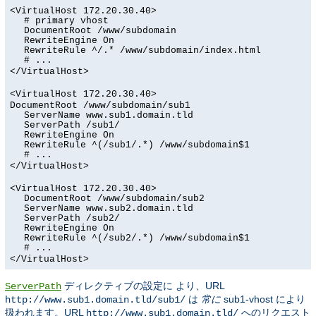
<VirtualHost 172.20.30.40>
# primary vhost
DocumentRoot /www/subdomain
RewriteEngine On
RewriteRule ^/.* /www/subdomain/index.html
# ...
</VirtualHost>
<VirtualHost 172.20.30.40>
DocumentRoot /www/subdomain/sub1
ServerName www.sub1.domain.tld
ServerPath /sub1/
RewriteEngine On
RewriteRule ^(/sub1/.*) /www/subdomain$1
# ...
</VirtualHost>
<VirtualHost 172.20.30.40>
DocumentRoot /www/subdomain/sub2
ServerName www.sub2.domain.tld
ServerPath /sub2/
RewriteEngine On
RewriteRule ^(/sub2/.*) /www/subdomain$1
# ...
</VirtualHost>
ディレクティブの設定に より、URL
ServerPath
は
常に
sub1-vhost により
http://www.sub1.domain.tld/sub1/
扱われます。URL
へのリクエスト
http://www.sub1.domain.tld/