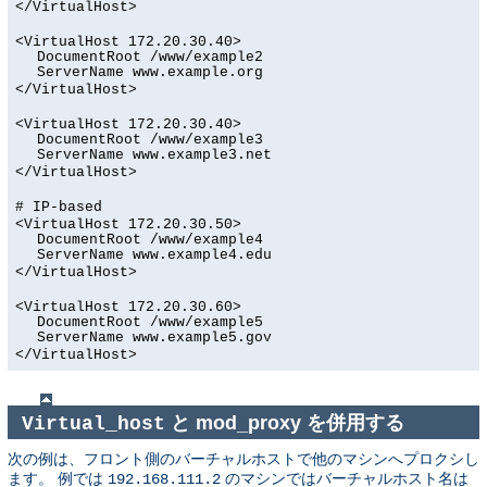
</VirtualHost>
<VirtualHost 172.20.30.40>
DocumentRoot /www/example2
ServerName www.example.org
</VirtualHost>
<VirtualHost 172.20.30.40>
DocumentRoot /www/example3
ServerName www.example3.net
</VirtualHost>
# IP-based
<VirtualHost 172.20.30.50>
DocumentRoot /www/example4
ServerName www.example4.edu
</VirtualHost>
<VirtualHost 172.20.30.60>
DocumentRoot /www/example5
ServerName www.example5.gov
</VirtualHost>
と mod_proxy を併用する
Virtual_host
次の例は、フロント側のバーチャルホストで他のマシンへプロクシし
ます。 例では
のマシンではバーチャルホスト名は
192.168.111.2