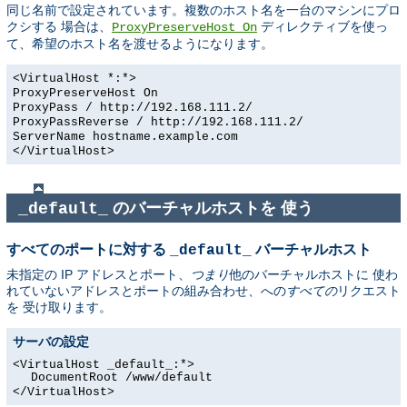
同じ名前で設定されています。複数のホスト名を一台のマシンにプロ
クシする 場合は、
ディレクティブを使っ
ProxyPreserveHost On
て、希望のホスト名を渡せるようになります。
<VirtualHost *:*>
ProxyPreserveHost On
ProxyPass / http://192.168.111.2/
ProxyPassReverse / http://192.168.111.2/
ServerName hostname.example.com
</VirtualHost>
のバーチャルホストを 使う
_default_
すべてのポートに対する
バーチャルホスト
_default_
未指定の IP アドレスとポート、
つまり
他のバーチャルホストに 使わ
れていないアドレスとポートの組み合わせ、への
すべての
リクエスト
を 受け取ります。
サーバの設定
<VirtualHost _default_:*>
DocumentRoot /www/default
</VirtualHost>