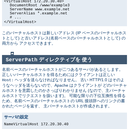
<VirtualHost 172.20.30.40>
DocumentRoot /www/example3
ServerName www.example.net
ServerAlias *.example.net
# ...
</VirtualHost>
このバーチャルホストは新しいアドレス (IP ベースのバーチャルホス
トとして) と古いアドレス(名前ベースのバーチャルホストとして) の
両方から アクセスできます。
ディレクティブを 使う
ServerPath
名前ベースのバーチャルホストが二つあるサーバがあるとします。
正しいバーチャルホストを得るためにはクライアントは正しい
ヘッダを送らなければなりません。 古い HTTP/1.0 はそのよ
Host:
うなヘッダを送らないので、Apache はクライアントが どのバーチャ
ルホストを意図したのかさっぱりわかりません (なので、主バーチャ
ルホストでリクエストを扱います)。 可能な限りの下位互換性を得る
ため、名前ベースのバーチャルホストの URL 接頭辞へのリンクの書
かれたページを返す、 主バーチャルホストが作成されます。
サーバの設定
NameVirtualHost 172.20.30.40