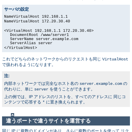
サーバの設定
NameVirtualHost 192.168.1.1
NameVirtualHost 172.20.30.40
<VirtualHost 192.168.1.1 172.20.30.40>
DocumentRoot /www/server1
ServerName server.example.com
ServerAlias server
</VirtualHost>
これでどちらのネットワークからのリクエストも同じ
VirtualHost
で扱われるようになります。
注:
内部ネットワークでは完全なホスト名の
の
server.example.com
代わりに、単に
を使うことができます。
server
上の例では、IP アドレスのリストを、すべてのアドレスに 同じコ
ンテンツで応答する
に置き換えられます。
*
違うポートで違うサイトを運営する
同じ IP に複数のドメインがあり、さらに複数のポートを使って リク