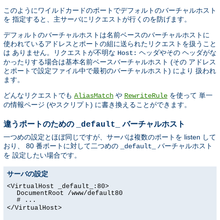
このようにワイルドカードのポートでデフォルトのバーチャルホスト
を 指定すると、主サーバにリクエストが行くのを防げます。
デフォルトのバーチャルホストは名前ベースのバーチャルホストに
使われているアドレスとポートの組に送られたリクエストを扱うこと
は ありません。リクエストが不明な
ヘッダやその ヘッダがな
Host:
かったりする場合は基本名前ベースバーチャルホスト (その アドレス
とポートで設定ファイル中で最初のバーチャルホスト) により 扱われ
ます。
どんなリクエストでも
や
を使って 単一
AliasMatch
RewriteRule
の情報ページ (やスクリプト) に書き換えることができます。
違うポートのための
バーチャルホスト
_default_
一つめの設定とほぼ同じですが、サーバは複数のポートを listen して
おり、 80 番ポートに対して二つめの
バーチャルホスト
_default_
を 設定したい場合です。
サーバの設定
<VirtualHost _default_:80>
DocumentRoot /www/default80
# ...
</VirtualHost>