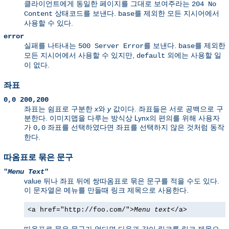
클라이언트에게 동일한 페이지를 그대로 보여주라는
204 No
상태코드를 보낸다.
를 제외한 모든 지시어에서
Content
base
사용할 수 있다.
error
실패를 나타내는
를 보낸다.
를 제외한
500 Server Error
base
모든 지시어에서 사용할 수 있지만,
외에는 사용할 일
default
이 없다.
좌표
0,0 200,200
좌표는 쉼표로 구분한
x
와
y
값이다. 좌표들은 서로 공백으로 구
분한다. 이미지맵을 다루는 방식상 Lynx의 편의를 위해 사용자
가
좌표를 선택하였다면 좌표를 선택하지 않은 것처럼 동작
0,0
한다.
따옴표로 묶은 문구
"
Menu Text
"
value 뒤나 좌표 뒤에 쌍따옴표로 묶은 문구를 적을 수도 있다.
이 문자열은 메뉴를 만들때 링크 제목으로 사용한다.
<a href="http://foo.com/">
Menu text
</a>
따옴표로 묶은 문구가 없다면 다음과 같이 링크를 링크 제목으