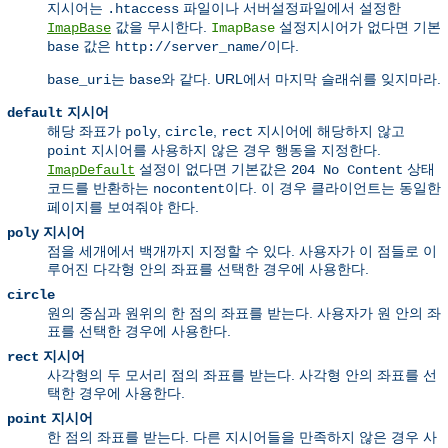
지시어는
파일이나 서버설정파일에서 설정한
.htaccess
값을 무시한다.
설정지시어가 없다면 기본
ImapBase
ImapBase
값은
이다.
base
http://server_name/
는
와 같다. URL에서 마지막 슬래쉬를 잊지마라.
base_uri
base
지시어
default
해당 좌표가
,
,
지시어에 해당하지 않고
poly
circle
rect
지시어를 사용하지 않은 경우 행동을 지정한다.
point
설정이 없다면 기본값은
상태
ImapDefault
204 No Content
코드를 반환하는
이다. 이 경우 클라이언트는 동일한
nocontent
페이지를 보여줘야 한다.
지시어
poly
점을 세개에서 백개까지 지정할 수 있다. 사용자가 이 점들로 이
루어진 다각형 안의 좌표를 선택한 경우에 사용한다.
circle
원의 중심과 원위의 한 점의 좌표를 받는다. 사용자가 원 안의 좌
표를 선택한 경우에 사용한다.
지시어
rect
사각형의 두 모서리 점의 좌표를 받는다. 사각형 안의 좌표를 선
택한 경우에 사용한다.
지시어
point
한 점의 좌표를 받는다. 다른 지시어들을 만족하지 않은 경우 사