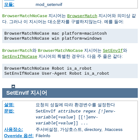
모듈:
mod_setenvif
지시어는
지시어와 의미상 같
BrowserMatchNoCase
BrowserMatch
다. 그러나 이 지시어는 대소문자를 구별하지않는다. 예를 들어:
BrowserMatchNoCase mac platform=macintosh
BrowserMatchNoCase win platform=windows
와
지시어는
와
BrowserMatch
BrowserMatchNoCase
SetEnvIf
지시어의 특별한 경우다. 다음 주 줄은 같다:
SetEnvIfNoCase
BrowserMatchNoCase Robot is_a_robot
SetEnvIfNoCase User-Agent Robot is_a_robot
SetEnvIf
지시어
설명:
요청의 성질에 따라 환경변수를 설정한다
문법:
SetEnvIf
attribute regex [!]env-
variable
[=
value
] [[!]
env-
variable
[=
value
]] ...
사용장소:
주서버설정, 가상호스트, directory, .htaccess
Override 옵션:
FileInfo