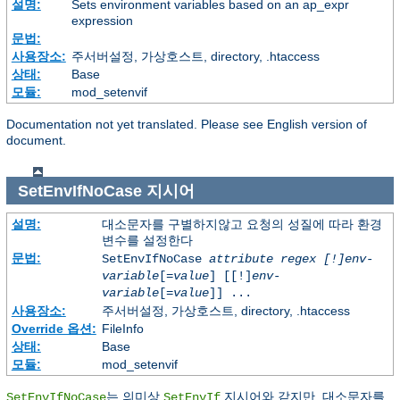
설명:
Sets environment variables based on an ap_expr
expression
문법:
사용장소:
주서버설정, 가상호스트, directory, .htaccess
상태:
Base
모듈:
mod_setenvif
Documentation not yet translated. Please see English version of
document.
SetEnvIfNoCase
지시어
설명:
대소문자를 구별하지않고 요청의 성질에 따라 환경
변수를 설정한다
문법:
SetEnvIfNoCase
attribute regex [!]env-
variable
[=
value
] [[!]
env-
variable
[=
value
]] ...
사용장소:
주서버설정, 가상호스트, directory, .htaccess
Override 옵션:
FileInfo
상태:
Base
모듈:
mod_setenvif
는 의미상
지시어와 같지만, 대소문자를
SetEnvIfNoCase
SetEnvIf