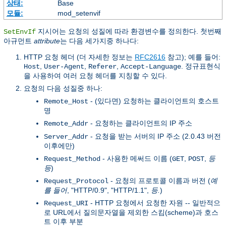
상태:
Base
모듈:
mod_setenvif
지시어는 요청의 성질에 따라 환경변수를 정의한다. 첫번째
SetEnvIf
아규먼트
attribute
는 다음 세가지중 하나다:
HTTP 요청 헤더 (더 자세한 정보는
RFC2616
참고); 예를 들어:
,
,
,
. 정규표현식
Host
User-Agent
Referer
Accept-Language
을 사용하여 여러 요청 헤더를 지칭할 수 있다.
요청의 다음 성질중 하나:
- (있다면) 요청하는 클라이언트의 호스트
Remote_Host
명
- 요청하는 클라이언트의 IP 주소
Remote_Addr
- 요청을 받는 서버의 IP 주소 (2.0.43 버전
Server_Addr
이후에만)
- 사용한 메써드 이름 (
,
,
등
Request_Method
GET
POST
등
)
- 요청의 프로토콜 이름과 버전 (
예
Request_Protocol
를 들어
, "HTTP/0.9", "HTTP/1.1",
등.
)
- HTTP 요청에서 요청한 자원 -- 일반적으
Request_URI
로 URL에서 질의문자열을 제외한 스킴(scheme)과 호스
트 이후 부분