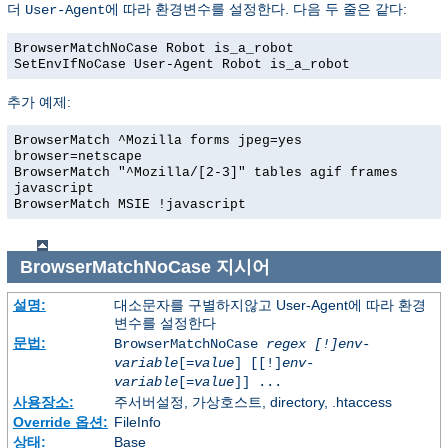
더
에 따라 환경변수를 설정한다. 다음 두 줄은 같다:
User-Agent
BrowserMatchNoCase Robot is_a_robot
SetEnvIfNoCase User-Agent Robot is_a_robot
추가 예제:
BrowserMatch ^Mozilla forms jpeg=yes
browser=netscape
BrowserMatch "^Mozilla/[2-3]" tables agif frames
javascript
BrowserMatch MSIE !javascript
BrowserMatchNoCase
지시어
설명:
대소문자를 구별하지않고 User-Agent에 따라 환경
변수를 설정한다
문법:
BrowserMatchNoCase
regex [!]env-
variable
[=
value
] [[!]
env-
variable
[=
value
]] ...
사용장소:
주서버설정, 가상호스트, directory, .htaccess
Override 옵션:
FileInfo
상태:
Base