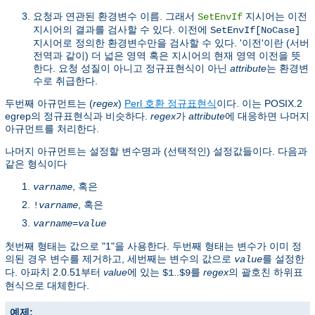
요청과 연관된 환경변수 이름. 그래서
지시어는 이전
SetEnvIf
지시어의 결과를 검사할 수 있다. 이전에
SetEnvIf[NoCase]
지시어로 정의한 환경변수만을 검사할 수 있다. '이전'이란 (서버
전역과 같이) 더 넓은 영역 혹은 지시어의 현재 영역 이전을 뜻
한다. 요청 성질이 아니고 정규표현식이 아닌
attribute
는 환경변
수로 취급한다.
두번째 아규먼트는 (
regex
)
Perl 호환 정규표현식
이다. 이는 POSIX.2
egrep의 정규표현식과 비슷하다.
regex
가
attribute
에 대응하면 나머지
아규먼트를 처리한다.
나머지 아규먼트는 설정할 변수명과 (선택적인) 설정값들이다. 다음과
같은 형식이다
, 혹은
varname
, 혹은
!
varname
varname
=
value
첫번째 형태는 값으로 "1"을 사용한다. 두번째 형태는 변수가 이미 정
의된 경우 변수를 제거하고, 세번째는 변수의 값으로
를 설정한
value
다. 아파치 2.0.51부터
value
에 있는
..
를
regex
의 괄호친 하위표
$1
$9
현식으로 대체한다.
예제: