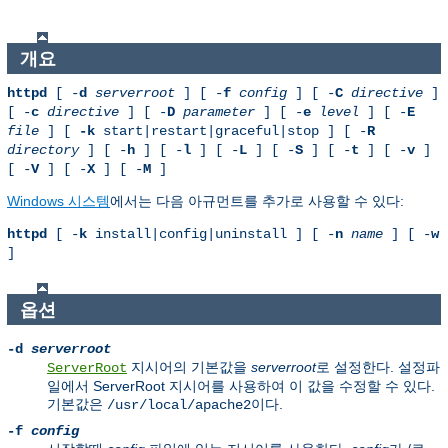
개요
httpd
[ -
d
serverroot
] [ -
f
config
] [ -
C
directive
]
[ -
c
directive
] [ -
D
parameter
] [ -
e
level
] [ -
E
file
] [
-k
start|restart|graceful|stop ] [ -
R
directory
] [ -
h
] [ -
l
] [ -
L
] [ -
S
] [ -
t
] [ -
v
]
[ -
V
] [ -
X
] [ -
M
]
Windows 시스템
에서는 다음 아규먼트를 추가로 사용할 수 있다:
httpd
[ -
k
install|config|uninstall ] [ -
n
name
] [ -
w
]
옵션
-d
serverroot
지시어의 기본값을
serverroot
로 설정한다. 설정파
ServerRoot
일에서 ServerRoot 지시어를 사용하여 이 값을 수정할 수 있다.
기본값은
이다.
/usr/local/apache2
-f
config