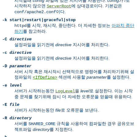
시작할때
config
파일에 있는 지시어를 사용한다.
config
가 /로
시작하지 않으면
에 상대경로이다. 기본값은
ServerRoot
이다.
conf/apache2.conf
-k
start|restart|graceful|stop
를 시작, 재시작, 중단한다. 더 자세한 정보는
아파치 중단
httpd
하기
를 참고하라.
-C
directive
설정파일을 읽기전에
directive
지시어를 처리한다.
-c
directive
설정파일을 읽기전에
directive
지시어를 처리한다.
-D
parameter
서버 시작 혹은 재시작시 선택적으로 명령어를 처리하기위해 설
정파일의
섹션에 사용할
parameter
를 설정한다.
<IfDefine>
-e
level
서버가 시작하는동안
을
level
로 설정한다. 이는 시작
LogLevel
중 문제를 찾기위해 잠시 더 자세한 오류문을 얻을때 유용하다.
-E
file
서버가 시작하는동안
file
로 오류문을 보낸다.
-R
directory
서버를
규칙을 사용하여 컴파일한 경우 공유오브
SHARED_CORE
젝트파일
directory
를 지정한다.