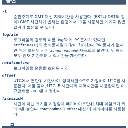
옵션
-l
순환주기로 GMT 대신 지역시간을 사용한다. (BST나 DST와 같
이) GMT 시간차가 변하는 환경에서
을 사용하면 예기치 않은
-l
결과가 발생할 수 있다!
logfile
로그파일의 경로와 이름.
logfile
에 '%' 문자가 있다면
의 형식문자열과 같이 처리한다. '%' 문자가 없다
strftime(3)
면 뒤에 초단위 시간
.nnnnnnnnnn
을 자동으로 붙인다. 두 형식
모두 현재 기간부터 시작시간을 계산한다.
rotationtime
로그파일을 순환할 초단위 시간.
offset
UTC에서 분단위 시간차이. 생략하면 0으로 가정하여 UTC를 사
용한다. 예를 들어, UTC -5 시간대의 지역시간을 사용한다면 아
규먼트로
을 지정한다.
-300
filesize
M
시간이 아닌 크기를 지정할때 메가바이트단위 최대 파일크기 뒤
에
을 붙인다. rotationtime과 offset 대신 이 파라미터를 사용한
M
다.