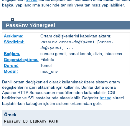
başka, yapılandırma sürecinde tanımlı veya tanımsız yapılabilirler.
PassEnv
Yönergesi
Açıklama:
Ortam değişkenlerini kabuktan aktarır.
Sözdizimi:
PassEnv
ortam-değişkeni
[
ortam-
değişkeni
] ...
Bağlam:
sunucu geneli, sanal konak, dizin, .htaccess
Geçersizleştirme:
FileInfo
Durum:
Temel
Modül:
mod_env
Dahili ortam değişkenleri olarak kullanılmak üzere sistem ortam
değişkenlerini içeri aktarmak için kullanılır. Bunlar daha sonra
Apache HTTP Sunucusunun modüllerinden kullanılabilir, CGI
betiklerine ve SSI sayfalarında aktarılabilir. Değerler
süreci
httpd
başlatılırken kabuğun işletim sistemi ortamından gelir.
Örnek
PassEnv LD_LIBRARY_PATH