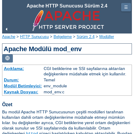
Apache HTTP Sunucusu Sürüm 2.4
☰
Apache
>
HTTP Sunucusu
>
Belgeleme
>
Sürüm 2.4
>
Modüller
Apache Modülü mod_env
Açıklama:
CGI betiklerine ve SSI sayfalarına aktarılan
değişkenlere müdahale etmek için kullanılır.
Durum:
Temel
Modül Betimleyici:
env_module
Kaynak Dosyası:
mod_env.c
Özet
Bu modül Apache HTTP Sunucusunun çeşitli modülleri tarafınan
kullanılan dahili ortam değişkenlerime müdahale etmeyi mümkün
kılar. bu değişkenler ayrıca, CGI betiklerine yerel ortam değişkenleri
olarak sunulur ve SSI sayfalarında da kullanılabilir. Ortam
değişkenleri
süreci başlatılırken kabuktan aktarılabilir. Bundan
httpd