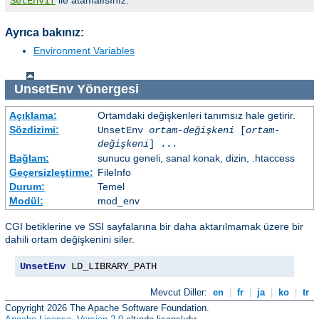
SetEnvIf
Ayrıca bakınız:
Environment Variables
UnsetEnv
Yönergesi
Açıklama:
Ortamdaki değişkenleri tanımsız hale getirir.
Sözdizimi:
UnsetEnv
ortam-değişkeni
[
ortam-
değişkeni
] ...
Bağlam:
sunucu geneli, sanal konak, dizin, .htaccess
Geçersizleştirme:
FileInfo
Durum:
Temel
Modül:
mod_env
CGI betiklerine ve SSI sayfalarına bir daha aktarılmamak üzere bir
dahili ortam değişkenini siler.
UnsetEnv
 LD_LIBRARY_PATH
Mevcut Diller:
en
|
fr
|
ja
|
ko
|
tr
Copyright 2026 The Apache Software Foundation.