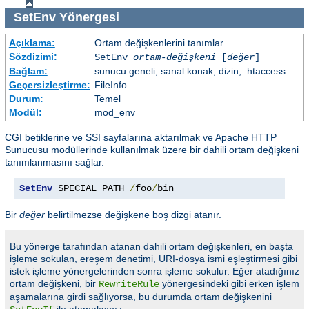
SetEnv
Yönergesi
Açıklama:
Ortam değişkenlerini tanımlar.
Sözdizimi:
SetEnv
ortam-değişkeni
[
değer
]
Bağlam:
sunucu geneli, sanal konak, dizin, .htaccess
Geçersizleştirme:
FileInfo
Durum:
Temel
Modül:
mod_env
CGI betiklerine ve SSI sayfalarına aktarılmak ve Apache HTTP
Sunucusu modüllerinde kullanılmak üzere bir dahili ortam değişkeni
tanımlanmasını sağlar.
SetEnv
 SPECIAL_PATH 
/
foo
/
bin
Bir
değer
belirtilmezse değişkene boş dizgi atanır.
Bu yönerge tarafından atanan dahili ortam değişkenleri, en başta
işleme sokulan, ereşem denetimi, URI-dosya ismi eşleştirmesi gibi
istek işleme yönergelerinden sonra işleme sokulur. Eğer atadığınız
ortam değişkeni, bir
yönergesindeki gibi erken işlem
RewriteRule
aşamalarına girdi sağlıyorsa, bu durumda ortam değişkenini
ile atamalısınız.