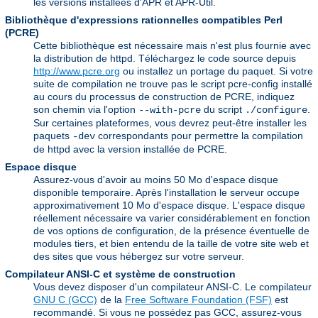
les versions installées d'APR et APR-Util.
Bibliothèque d'expressions rationnelles compatibles Perl
(PCRE)
Cette bibliothèque est nécessaire mais n'est plus fournie avec
la distribution de httpd. Téléchargez le code source depuis
http://www.pcre.org
ou installez un portage du paquet. Si votre
suite de compilation ne trouve pas le script pcre-config installé
au cours du processus de construction de PCRE, indiquez
son chemin via l'option
du script
.
--with-pcre
./configure
Sur certaines plateformes, vous devrez peut-être installer les
paquets
correspondants pour permettre la compilation
-dev
de httpd avec la version installée de PCRE.
Espace disque
Assurez-vous d'avoir au moins 50 Mo d'espace disque
disponible temporaire. Après l'installation le serveur occupe
approximativement 10 Mo d'espace disque. L'espace disque
réellement nécessaire va varier considérablement en fonction
de vos options de configuration, de la présence éventuelle de
modules tiers, et bien entendu de la taille de votre site web et
des sites que vous hébergez sur votre serveur.
Compilateur ANSI-C et système de construction
Vous devez disposer d'un compilateur ANSI-C. Le compilateur
GNU C (GCC)
de la
Free Software Foundation (FSF)
est
recommandé. Si vous ne possédez pas GCC, assurez-vous