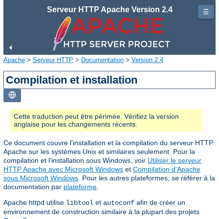
Serveur HTTP Apache Version 2.4
☰
Apache
>
Serveur HTTP
>
Documentation
>
Version 2.4
Compilation et installation
Cette traduction peut être périmée. Vérifiez la version
anglaise pour les changements récents.
Ce document couvre l'installation et la compilation du serveur HTTP
Apache sur les systèmes Unix et similaires seulement. Pour la
compilation et l'installation sous Windows, voir
Utiliser le serveur
HTTP Apache avec Microsoft Windows
et
Compilation d'Apache
sous Microsoft Windows
. Pour les autres plateformes, se référer à la
documentation par
plateforme
.
Apache httpd utilise
et
afin de créer un
libtool
autoconf
environnement de construction similaire à la plupart des projets