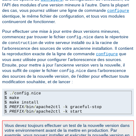
l'API des modules d'une version mineure à l'autre. Dans la plupart
des cas, vous pourrez utiliser une ligne de commande
configure
identique, le même fichier de configuration, et tous vos modules
continueront de fonctionner.
Pour effectuer une mise à jour entre deux versions mineures,
commencez par trouver le fichier
dans le répertoire
config.nice
de
de votre serveur installé ou à la racine de
construction
l'arborescence des sources de votre ancienne installation. Il contient
la reproduction exacte de la ligne de commande
que
configure
vous avez utilisée pour configurer l'arborescence des sources.
Ensuite, pour mettre à jour l'ancienne version vers la nouvelle, il
vous suffit de copier le fichier
dans l'arborescence
config.nice
des sources de la nouvelle version, de l'éditer pour effectuer toute
modification souhaitée, et de lancer :
$ 
./
config
.
nice

$ make

$ make install

$ 
PREFIX
/
bin
/
apache2ctl 
-
k graceful-stop

$ 
PREFIX
/
bin
/
apache2ctl 
-
k start
Vous devez toujours effectuer un test de la nouvelle version dans
votre environnement avant de la mettre en production. Par
exemple, vous pouvez installer et exécuter la nouvelle version en