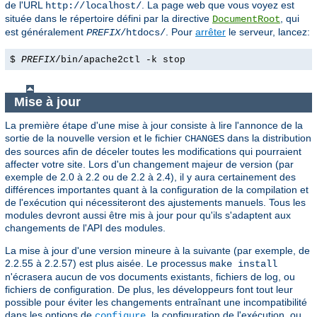
de l'URL
. La page web que vous voyez est
http://localhost/
située dans le répertoire défini par la directive
, qui
DocumentRoot
est généralement
. Pour
arrêter
le serveur, lancez:
PREFIX
/htdocs/
$
PREFIX
/bin/apache2ctl -k stop
Mise à jour
La première étape d'une mise à jour consiste à lire l'annonce de la
sortie de la nouvelle version et le fichier
dans la distribution
CHANGES
des sources afin de déceler toutes les modifications qui pourraient
affecter votre site. Lors d'un changement majeur de version (par
exemple de 2.0 à 2.2 ou de 2.2 à 2.4), il y aura certainement des
différences importantes quant à la configuration de la compilation et
de l'exécution qui nécessiteront des ajustements manuels. Tous les
modules devront aussi être mis à jour pour qu'ils s'adaptent aux
changements de l'API des modules.
La mise à jour d'une version mineure à la suivante (par exemple, de
2.2.55 à 2.2.57) est plus aisée. Le processus
make install
n'écrasera aucun de vos documents existants, fichiers de log, ou
fichiers de configuration. De plus, les développeurs font tout leur
possible pour éviter les changements entraînant une incompatibilité
dans les options de
, la configuration de l'exécution, ou
configure