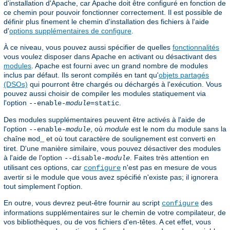
d'installation d'Apache, car Apache doit être configuré en fonction de
ce chemin pour pouvoir fonctionner correctement. Il est possible de
définir plus finement le chemin d'installation des fichiers à l'aide
d'
options supplémentaires de configure
.
À ce niveau, vous pouvez aussi spécifier de quelles
fonctionnalités
vous voulez disposer dans Apache en activant ou désactivant des
modules
. Apache est fourni avec un grand nombre de modules
inclus par défaut. Ils seront compilés en tant qu'
objets partagés
(DSOs)
qui pourront être chargés ou déchargés à l'exécution. Vous
pouvez aussi choisir de compiler les modules statiquement via
l'option
.
--enable-
module
=static
Des modules supplémentaires peuvent être activés à l'aide de
l'option
, où
module
est le nom du module sans la
--enable-
module
chaîne
et où tout caractère de soulignement est converti en
mod_
tiret. D'une manière similaire, vous pouvez désactiver des modules
à l'aide de l'option
. Faites très attention en
--disable-
module
utilisant ces options, car
n'est pas en mesure de vous
configure
avertir si le module que vous avez spécifié n'existe pas; il ignorera
tout simplement l'option.
En outre, vous devrez peut-être fournir au script
des
configure
informations supplémentaires sur le chemin de votre compilateur, de
vos bibliothèques, ou de vos fichiers d'en-têtes. A cet effet, vous