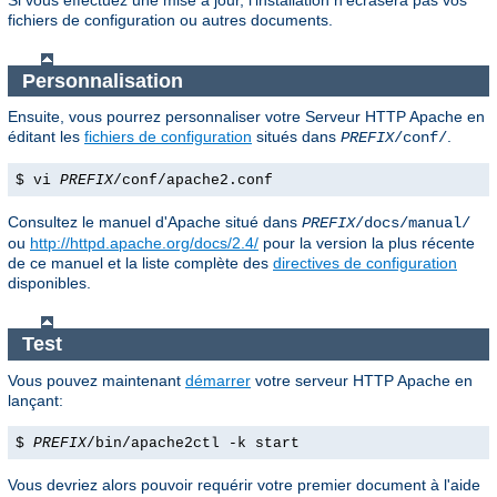
Si vous effectuez une mise à jour, l'installation n'écrasera pas vos
fichiers de configuration ou autres documents.
Personnalisation
Ensuite, vous pourrez personnaliser votre Serveur HTTP Apache en
éditant les
fichiers de configuration
situés dans
.
PREFIX
/conf/
$ vi
PREFIX
/conf/apache2.conf
Consultez le manuel d'Apache situé dans
PREFIX
/docs/manual/
ou
http://httpd.apache.org/docs/2.4/
pour la version la plus récente
de ce manuel et la liste complète des
directives de configuration
disponibles.
Test
Vous pouvez maintenant
démarrer
votre serveur HTTP Apache en
lançant:
$
PREFIX
/bin/apache2ctl -k start
Vous devriez alors pouvoir requérir votre premier document à l'aide