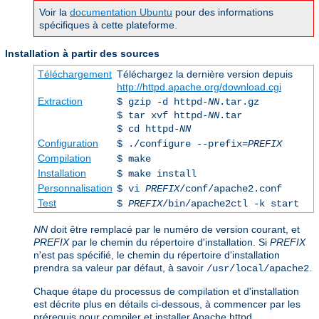
Voir la
documentation Ubuntu
pour des informations
spécifiques à cette plateforme.
Installation à partir des sources
Téléchargement
Téléchargez la dernière version depuis
http://httpd.apache.org/download.cgi
Extraction
$ gzip -d httpd-
NN
.tar.gz
$ tar xvf httpd-
NN
.tar
$ cd httpd-
NN
Configuration
$ ./configure --prefix=
PREFIX
Compilation
$ make
Installation
$ make install
Personnalisation
$ vi
PREFIX
/conf/apache2.conf
Test
$
PREFIX
/bin/apache2ctl -k start
NN
doit être remplacé par le numéro de version courant, et
PREFIX
par le chemin du répertoire d'installation. Si
PREFIX
n'est pas spécifié, le chemin du répertoire d'installation
prendra sa valeur par défaut, à savoir
.
/usr/local/apache2
Chaque étape du processus de compilation et d'installation
est décrite plus en détails ci-dessous, à commencer par les
prérequis pour compiler et installer Apache httpd.