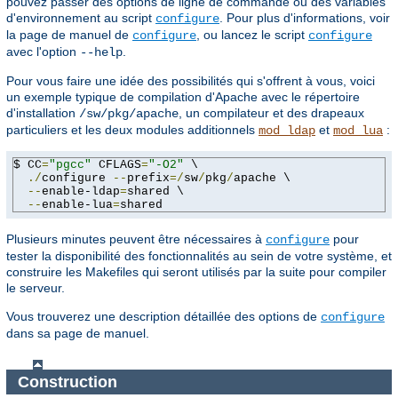
pouvez passer des options de ligne de commande ou des variables
d'environnement au script
. Pour plus d'informations, voir
configure
la page de manuel de
, ou lancez le script
configure
configure
avec l'option
.
--help
Pour vous faire une idée des possibilités qui s'offrent à vous, voici
un exemple typique de compilation d'Apache avec le répertoire
d'installation
, un compilateur et des drapeaux
/sw/pkg/apache
particuliers et les deux modules additionnels
et
:
mod_ldap
mod_lua
$ CC
=
"pgcc"
 CFLAGS
=
"-O2"
 \

./
configure 
--
prefix
=/
sw
/
pkg
/
apache \

--
enable-ldap
=
shared \

--
enable-lua
=
shared
Plusieurs minutes peuvent être nécessaires à
pour
configure
tester la disponibilité des fonctionnalités au sein de votre système, et
construire les Makefiles qui seront utilisés par la suite pour compiler
le serveur.
Vous trouverez une description détaillée des options de
configure
dans sa page de manuel.
Construction