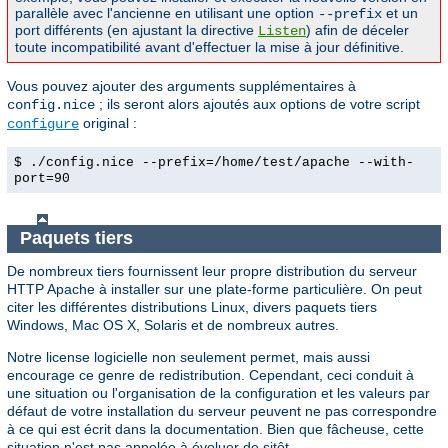
parallèle avec l'ancienne en utilisant une option
et un
--prefix
port différents (en ajustant la directive
) afin de déceler
Listen
toute incompatibilité avant d'effectuer la mise à jour définitive.
Vous pouvez ajouter des arguments supplémentaires à
; ils seront alors ajoutés aux options de votre script
config.nice
original :
configure
$ ./config.nice --prefix=/home/test/apache --with-
port=90
Paquets tiers
De nombreux tiers fournissent leur propre distribution du serveur
HTTP Apache à installer sur une plate-forme particulière. On peut
citer les différentes distributions Linux, divers paquets tiers
Windows, Mac OS X, Solaris et de nombreux autres.
Notre license logicielle non seulement permet, mais aussi
encourage ce genre de redistribution. Cependant, ceci conduit à
une situation ou l'organisation de la configuration et les valeurs par
défaut de votre installation du serveur peuvent ne pas correspondre
à ce qui est écrit dans la documentation. Bien que fâcheuse, cette
situation n'est pas appelée à évoluer de sitôt.