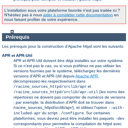
L'installation sous votre plateforme favorite n'est pas traitée ici ?
N'hésitez pas à nous
aider à compléter cette documentation
en
nous faisant profiter de votre expérience.
Prérequis
Les prérequis pour la construction d'Apache httpd sont les suivants:
APR et APR-Util
APR et APR-Util doivent être déjà installés sur votre système.
Si ce n'est pas le cas, ou si vous préférez ne pas utiliser les
versions fournies par le système, téléchargez les dernières
versions d'APR et APR-Util depuis
Apache APR
,
décompressez-les respectivement dans
et
/racine_sources_httpd/srclib/apr
(les noms des
/racine_sources_httpd/srclib/apr-util
répertoires ne doivent pas comporter de numéros de versions
; par exemple, la distribution d'APR doit se trouver dans
/racine_sources_httpd/srclib/apr/), et utilisez l'option
--with-
du script
. Sur certaines
included-apr
./configure
plateformes, vous devrez peut-être installer les paquets
-dev
correspondants pour permettre la compilation de httpd avec