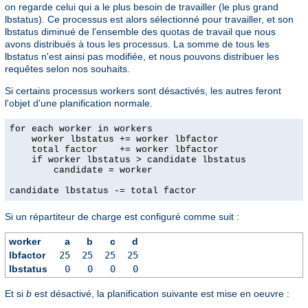
on regarde celui qui a le plus besoin de travailler (le plus grand
lbstatus). Ce processus est alors sélectionné pour travailler, et son
lbstatus diminué de l'ensemble des quotas de travail que nous
avons distribués à tous les processus. La somme de tous les
lbstatus n'est ainsi pas modifiée, et nous pouvons distribuer les
requêtes selon nos souhaits.
Si certains processus workers sont désactivés, les autres feront
l'objet d'une planification normale.
for each worker in workers

    worker lbstatus += worker lbfactor

    total factor    += worker lbfactor

    if worker lbstatus > candidate lbstatus

        candidate = worker

candidate lbstatus -= total factor
Si un répartiteur de charge est configuré comme suit :
worker
a
b
c
d
lbfactor
25
25
25
25
lbstatus
0
0
0
0
Et si
b
est désactivé, la planification suivante est mise en oeuvre :