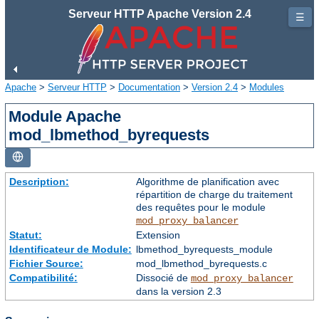
Serveur HTTP Apache Version 2.4
☰
Apache
>
Serveur HTTP
>
Documentation
>
Version 2.4
>
Modules
Module Apache
mod_lbmethod_byrequests
Description:
Algorithme de planification avec
répartition de charge du traitement
des requêtes pour le module
mod_proxy_balancer
Statut:
Extension
Identificateur de Module:
lbmethod_byrequests_module
Fichier Source:
mod_lbmethod_byrequests.c
Compatibilité:
Dissocié de
mod_proxy_balancer
dans la version 2.3