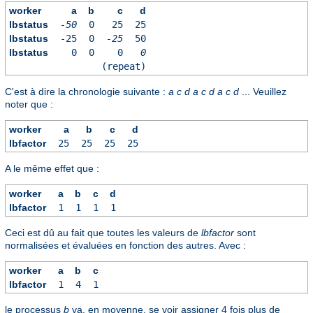
worker
a
b
c
d
lbstatus
-50
0
25
25
lbstatus
-25
0
-25
50
lbstatus
0
0
0
0
(repeat)
C'est à dire la chronologie suivante :
a
c
d
a
c
d
a
c
d
... Veuillez
noter que :
worker
a
b
c
d
lbfactor
25
25
25
25
A le même effet que :
worker
a
b
c
d
lbfactor
1
1
1
1
Ceci est dû au fait que toutes les valeurs de
lbfactor
sont
normalisées et évaluées en fonction des autres. Avec :
worker
a
b
c
lbfactor
1
4
1
le processus
b
va, en moyenne, se voir assigner 4 fois plus de