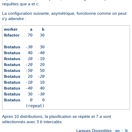
requêtes que
a
et
c
.
La configuration suivante, asymétrique, fonctionne comme on peut
s'y attendre :
worker
a
b
lbfactor
70
30
lbstatus
-30
30
lbstatus
40
-40
lbstatus
10
-10
lbstatus
-20
20
lbstatus
-50
50
lbstatus
20
-20
lbstatus
-10
10
lbstatus
-40
40
lbstatus
30
-30
lbstatus
0
0
(repeat)
Après 10 distributions, la planification se répète et 7
a
sont
sélectionnés avec 3
b
intercalés.
Langues Disponibles:
en
|
fr