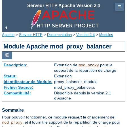
Serveur HTTP Apache Version 2.4
☰
Apache
>
Serveur HTTP
>
Documentation
>
Version 2.4
>
Modules
Module Apache mod_proxy_balancer
Description:
Extension de
pour le
mod_proxy
support de la répartition de charge
Statut:
Extension
Identificateur de Module:
proxy_balancer_module
Fichier Source:
mod_proxy_balancer.c
Compatibilité:
Disponible depuis la version 2.1
d'Apache
Sommaire
Pour pouvoir fonctionner, ce module
requiert
le chargement de
, et il fournit le support de la répartition de charge pour
mod_proxy