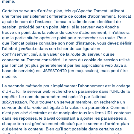
même.
Certains serveurs d'arrière-plan, tels qu'Apache Tomcat, utilisent
une forme sensiblement différente de cookie d'abonnement. Tomcat
ajoute le nom de l'instance Tomcat à la fin de son identifiant de
session, précédé par un point. Ainsi, si le serveur web Apache
trouve un point dans la valeur du cookie d'abonnement, il n'utilisera
que la partie située après ce point pour rechercher sa route. Pour
que Tomcat puisse connaître son nom d'instance, vous devez définir
l'attribut
dans son fichier de configuration
jvmRoute
à la valeur de la
route
du serveur qui se
conf/server.xml
connecte au Tomcat considéré. Le nom du cookie de session utilisé
par Tomcat (et plus généralement par les applications web Java à
base de servlets) est
(en majuscules), mais peut être
JSESSIONID
modifié.
La seconde méthode pour implémenter l'abonnement est le codage
d'URL. Ici, le serveur web recherche un paramètre dans l'URL de la
requête. Le nom du paramètre est spécifié par l'attribut
stickysession
. Pour trouver un serveur membre, on recherche un
serveur dont la
route
est égale à la valeur du paramètre. Comme il
n'est pas aisé d'extraire et de manipuler tous les liens URL contenus
dans les réponses, le travail consistant à ajouter les paramètres à
chaque lien est généralement effectué par le serveur d'arrière-plan
qui génère le contenu. Bien qu'il soit possible dans certains cas