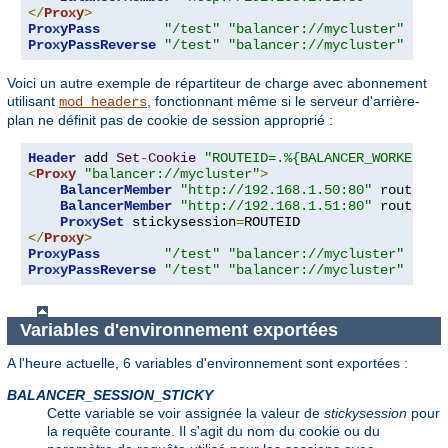
</
Proxy
>
ProxyPass
"/test"
"balancer://mycluster"
ProxyPassReverse
"/test"
"balancer://mycluster"
Voici un autre exemple de répartiteur de charge avec abonnement
utilisant
, fonctionnant même si le serveur d'arrière-
mod_headers
plan ne définit pas de cookie de session approprié :
Header
 add 
Set
-
Cookie
"ROUTEID=.%{BALANCER_WORKER_RO
<
Proxy
"balancer://mycluster"
>
BalancerMember
"http://192.168.1.50:80"
 route
=
1
BalancerMember
"http://192.168.1.51:80"
 route
=
2
ProxySet
 stickysession
=
</
Proxy
>
ProxyPass
"/test"
"balancer://mycluster"
ProxyPassReverse
"/test"
"balancer://mycluster"
Variables d'environnement exportées
A l'heure actuelle, 6 variables d'environnement sont exportées :
BALANCER_SESSION_STICKY
Cette variable se voir assignée la valeur de
stickysession
pour
la requête courante. Il s'agit du nom du cookie ou du