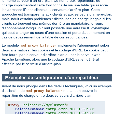
le même serveur d'arrière-plan. De nombreux répartiteurs de
charge implémentent cette fonctionnalité via une table qui associe
les adresses IP des clients aux serveurs d'arrière-plan. Cette
approche est transparente aux clients et aux serveurs d'arrière-plan,
mais induit certains problèmes : distribution de charge inégale si les
clients se trouvent eux-mêmes derrière un mandataire, erreurs
d'abonnement lorsqu'un client possède une adresse IP dynamique
qui peut changer au cours d'une session et perte d'abonnement en
cas de dépassement de la table de correspondances.
Le module
implémente l'abonnement selon
mod_proxy_balancer
deux alternatives : les cookies et le codage d'URL. Le cookie peut
être fourni par le serveur d'arrière-plan ou par le serveur web
Apache lui-même, alors que le codage d'URL est en général
effectué par le serveur d'arrière-plan.
Exemples de configuration d'un répartiteur
Avant de nous plonger dans les détails techniques, voici un exemple
d'utilisation de
mettant en oeuvre la
mod_proxy_balancer
répartition de charge entre deux serveurs d'arrière-plan :
<
Proxy
"balancer://mycluster"
>
BalancerMember
"http://192.168.1.50:80"
BalancerMember
"http://192.168.1.51:80"