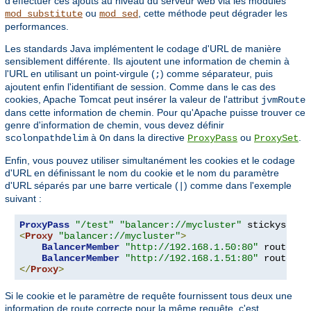
d'effectuer ces ajouts au niveau du serveur web via les modules
ou
, cette méthode peut dégrader les
mod_substitute
mod_sed
performances.
Les standards Java implémentent le codage d'URL de manière
sensiblement différente. Ils ajoutent une information de chemin à
l'URL en utilisant un point-virgule (
) comme séparateur, puis
;
ajoutent enfin l'identifiant de session. Comme dans le cas des
cookies, Apache Tomcat peut insérer la valeur de l'attribut
jvmRoute
dans cette information de chemin. Pour qu'Apache puisse trouver ce
genre d'information de chemin, vous devez définir
à
dans la directive
ou
.
scolonpathdelim
On
ProxyPass
ProxySet
Enfin, vous pouvez utiliser simultanément les cookies et le codage
d'URL en définissant le nom du cookie et le nom du paramètre
d'URL séparés par une barre verticale (
) comme dans l'exemple
|
suivant :
ProxyPass
"/test"
"balancer://mycluster"
 stickysessi
<
Proxy
"balancer://mycluster"
>
BalancerMember
"http://192.168.1.50:80"
 route
=
nod
BalancerMember
"http://192.168.1.51:80"
 route
=
</
Proxy
>
Si le cookie et le paramètre de requête fournissent tous deux une
information de route correcte pour la même requête, c'est