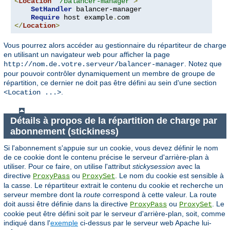
<
Location
"/balancer-manager"
>
SetHandler
 balancer-manager

Require
 host example
.
</
Location
>
Vous pourrez alors accéder au gestionnaire du répartiteur de charge
en utilisant un navigateur web pour afficher la page
. Notez que
http://nom.de.votre.serveur/balancer-manager
pour pouvoir contrôler dynamiquement un membre de groupe de
répartition, ce dernier ne doit pas être défini au sein d'une section
.
<Location ...>
Détails à propos de la répartition de charge par
abonnement (stickiness)
Si l'abonnement s'appuie sur un cookie, vous devez définir le nom
de ce cookie dont le contenu précise le serveur d'arrière-plan à
utiliser. Pour ce faire, on utilise l'attribut
stickysession
avec la
directive
ou
. Le nom du cookie est sensible à
ProxyPass
ProxySet
la casse. Le répartiteur extrait le contenu du cookie et recherche un
serveur membre dont la
route
correspond à cette valeur. La route
doit aussi être définie dans la directive
ou
. Le
ProxyPass
ProxySet
cookie peut être défini soit par le serveur d'arrière-plan, soit, comme
indiqué dans l'
exemple
ci-dessus par le serveur web Apache lui-