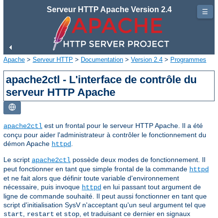
Serveur HTTP Apache Version 2.4
☰
Apache
>
Serveur HTTP
>
Documentation
>
Version 2.4
>
Programmes
apache2ctl - L'interface de contrôle du
serveur HTTP Apache
est un frontal pour le serveur HTTP Apache. Il a été
apache2ctl
conçu pour aider l'administrateur à contrôler le fonctionnement du
démon Apache
.
httpd
Le script
possède deux modes de fonctionnement. Il
apache2ctl
peut fonctionner en tant que simple frontal de la commande
httpd
et ne fait alors que définir toute variable d'environnement
nécessaire, puis invoque
en lui passant tout argument de
httpd
ligne de commande souhaité. Il peut aussi fonctionner en tant que
script d'initialisation SysV n'acceptant qu'un seul argument tel que
,
et
, et traduisant ce dernier en signaux
start
restart
stop