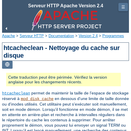
Serveur HTTP Apache Version 2.4
☰
Apache
>
Serveur HTTP
>
Documentation
>
Version 2.4
>
Programmes
htcacheclean - Nettoyage du cache sur
disque
Cette traduction peut être périmée. Vérifiez la version
anglaise pour les changements récents.
permet de maintenir la taille de l'espace de stockage
htcacheclean
réservé à
en dessous d'une limite de taille donnée
mod_disk_cache
ou d'inodes utilisés. Cet utilitaire peut s'exécuter soit manuellement,
soit en mode démon. Lorsqu'il fonctionne en mode démon, il se met
en attente en arrière-plan et recherche à intervalles réguliers dans
le répertoire du cache les contenus à supprimer. Pour arrêter
proprement le démon, vous pouvez lui envoyer un signal TERM ou
INT. Lorsqu'il est lancé manuellement, une recherche des contenus