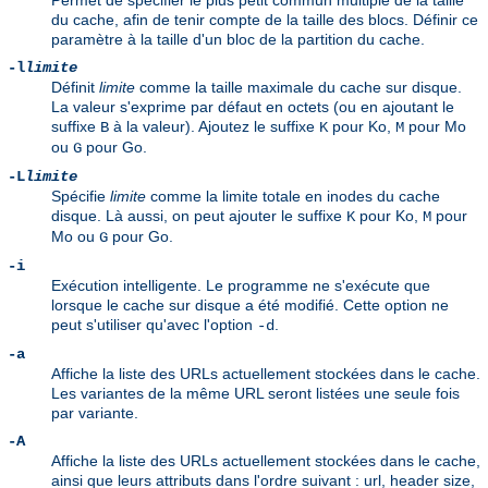
Permet de spécifier le plus petit commun multiple de la taille
du cache, afin de tenir compte de la taille des blocs. Définir ce
paramètre à la taille d'un bloc de la partition du cache.
-l
limite
Définit
limite
comme la taille maximale du cache sur disque.
La valeur s'exprime par défaut en octets (ou en ajoutant le
suffixe
à la valeur). Ajoutez le suffixe
pour Ko,
pour Mo
B
K
M
ou
pour Go.
G
-L
limite
Spécifie
limite
comme la limite totale en inodes du cache
disque. Là aussi, on peut ajouter le suffixe
pour Ko,
pour
K
M
Mo ou
pour Go.
G
-i
Exécution intelligente. Le programme ne s'exécute que
lorsque le cache sur disque a été modifié. Cette option ne
peut s'utiliser qu'avec l'option
.
-d
-a
Affiche la liste des URLs actuellement stockées dans le cache.
Les variantes de la même URL seront listées une seule fois
par variante.
-A
Affiche la liste des URLs actuellement stockées dans le cache,
ainsi que leurs attributs dans l'ordre suivant : url, header size,