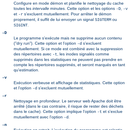
Configure en mode démon et planifie le nettoyage du cache
toutes les
intervalle
minutes. Cette option et les options
,
-D
-v
et
s'excluent mutuellement. Pour arrêter le démon
-r
proprement, il suffit de lui envoyer un signal
ou
SIGTERM
.
SIGINT
-D
Le programme s'exécute mais ne supprime aucun contenu
("dry run"). Cette option et l'option
s'excluent
-d
mutuellement. Si ce mode est combiné avec la suppression
des répertoires avec
, les inodes signalés comme
-t
supprimés dans les statistiques ne peuvent pas prendre en
compte les répertoires supprimés, et seront marqués en tant
qu'estimation.
-v
Exécution verbeuse et affichage de statistiques. Cette option
et l'option
s'excluent mutuellement.
-d
-r
Nettoyage en profondeur. Le serveur web Apache doit être
arrêté (dans le cas contraire, il risque de rester des déchets
dans le cache). Cette option implique l'option
et s'exclue
-t
mutuellement avec l'option
.
-d
-n