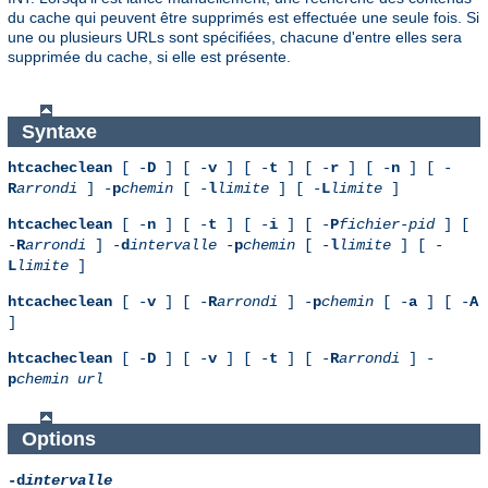
du cache qui peuvent être supprimés est effectuée une seule fois. Si
une ou plusieurs URLs sont spécifiées, chacune d'entre elles sera
supprimée du cache, si elle est présente.
Syntaxe
htcacheclean
[ -
D
] [ -
v
] [ -
t
] [ -
r
] [ -
n
] [ -
R
arrondi
] -
p
chemin
[ -
l
limite
] [ -
L
limite
]
htcacheclean
[ -
n
] [ -
t
] [ -
i
] [ -
P
fichier-pid
] [
-
R
arrondi
] -
d
intervalle
-
p
chemin
[ -
l
limite
] [ -
L
limite
]
htcacheclean
[ -
v
] [ -
R
arrondi
] -
p
chemin
[ -
a
] [ -
A
]
htcacheclean
[ -
D
] [ -
v
] [ -
t
] [ -
R
arrondi
] -
p
chemin
url
Options
-d
intervalle