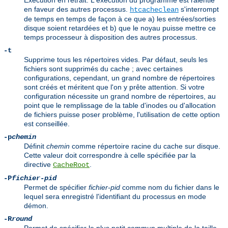
Exécution en retrait. L'exécution du programme est ralentie
en faveur des autres processus.
s'interrompt
htcacheclean
de temps en temps de façon à ce que a) les entrées/sorties
disque soient retardées et b) que le noyau puisse mettre ce
temps processeur à disposition des autres processus.
-t
Supprime tous les répertoires vides. Par défaut, seuls les
fichiers sont supprimés du cache ; avec certaines
configurations, cependant, un grand nombre de répertoires
sont créés et méritent que l'on y prête attention. Si votre
configuration nécessite un grand nombre de répertoires, au
point que le remplissage de la table d'inodes ou d'allocation
de fichiers puisse poser problème, l'utilisation de cette option
est conseillée.
-p
chemin
Définit
chemin
comme répertoire racine du cache sur disque.
Cette valeur doit correspondre à celle spécifiée par la
directive
.
CacheRoot
-P
fichier-pid
Permet de spécifier
fichier-pid
comme nom du fichier dans le
lequel sera enregistré l'identifiant du processus en mode
démon.
-R
round