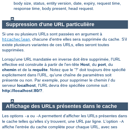
body size, status, entity version, date, expiry, request time,
response time, body present, head request.
Suppression d'une URL particulière
Si une ou plusieurs URLs sont passées en argument à
, chacune d'entre elles sera supprimée du cache. S'il
htcacheclean
existe plusieurs variantes de ces URLs, elles seront toutes
supprimées.
Lorsqu'une URL mandatée en inverse doit être supprimée, l'URL
effective est construite à partir de l'en-tête
Host
, du
port
, du
chemin
et de la
requête
. Notez que le '?' doit toujours être spécifié
explicitement dans l'URL, qu'une chaîne de paramètres soit
présente ou non. Par exemple, pour supprimer le chemin
/
du
serveur
localhost
, l'URL devra être spécifiée comme suit :
http://localhost:80/?
.
Affichage des URLs présentes dans le cache
Les options
ou
permettent d'afficher les URLs présentes dans
-a
-A
le cache telles qu'elles s'y trouvent, une URL par ligne. L'option
-A
affiche l'entrée du cache complète pour chaque URL, avec ses