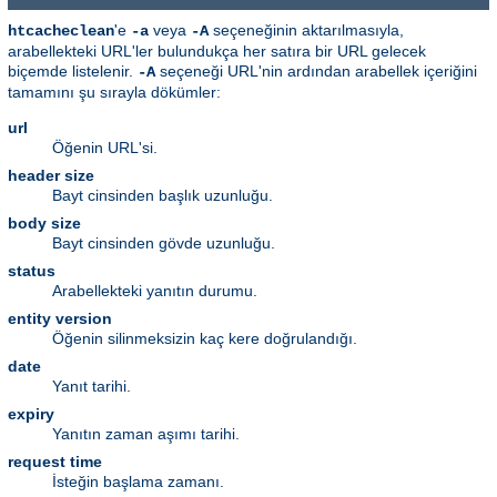
'e
veya
seçeneğinin aktarılmasıyla,
htcacheclean
-a
-A
arabellekteki URL'ler bulundukça her satıra bir URL gelecek
biçemde listelenir.
seçeneği URL'nin ardından arabellek içeriğini
-A
tamamını şu sırayla dökümler:
url
Öğenin URL'si.
header size
Bayt cinsinden başlık uzunluğu.
body size
Bayt cinsinden gövde uzunluğu.
status
Arabellekteki yanıtın durumu.
entity version
Öğenin silinmeksizin kaç kere doğrulandığı.
date
Yanıt tarihi.
expiry
Yanıtın zaman aşımı tarihi.
request time
İsteğin başlama zamanı.