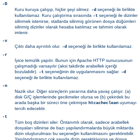
-D
Kuru kuruya çalışıp, hiçbir şeyi silmez.
seçeneği ile birlikte
-d
kullanılamaz. Kuru çalıştırma sırasında
seçeneği ile dizinler
-t
silinmek istenirse, statlarda silinmiş görünen dosya düğümleri
silinmiş dizinler olarak hesaba katılmaz ve tahmini olarak
imlenir.
-v
Çıktı daha ayrıntılı olur.
seçeneği ile birlikte kullanılamaz.
-d
-r
İyice temizlik yapılır. Bunun için Apache HTTP sunucusunun
çalışmadığı varsayılır (aksi takdirde arabellek içeriği
bozulabilir).
seçeneğinin de uygulanmasını sağlar.
-t
-d
seçeneği ile birlikte kullanılamaz.
-n
Nazik olur. Diğer süreçlerin yararına daha yavaş çalışır. (a)
disk G/Ç işlemlerinde gecikmeler olursa ve (b) çekirdek bu
arada başka bir süreci öne çekmişse
uyumayı
htcacheclean
tercih edecektir.
-t
Tüm boş dizinleri siler. Öntanımlı olarak, sadece arabellek
dosyaları silinirse de bazı yapılandırmalarda büyük miktarda
dizin oluşturulması bu seçeneğin kullanılmasını gerektirebilir.
Yapılandırmanız çok sayıda dizin gerektiriyorsa ve dosya