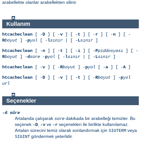
arabellekte olanlar arabellekten silinir.
Kullanım
htcacheclean
[ -
D
] [ -
v
] [ -
t
] [ -
r
] [ -
n
] [ -
R
boyut
] -
p
yol
[ -
l
sınır
| [ -
L
sınır
]
htcacheclean
[ -
n
] [ -
t
] [ -
i
] [ -
P
piddosyası
] [ -
R
boyut
] -
d
süre
-
p
yol
[ -
l
sınır
| [ -
L
sınır
]
htcacheclean
[ -
v
] [ -
R
boyut
] -
p
yol
[ -
a
] [ -
A
]
htcacheclean
[ -
D
] [ -
v
] [ -
t
] [ -
R
boyut
] -
p
yol
url
Seçenekler
-d
süre
Artalanda çalışarak
dakikada bir arabelleği temizler. Bu
süre
seçenek
,
ve
seçenekleri ile birlikte kullanılamaz.
-D
-v
-r
Artalan sürecini temiz olarak sonlandırmak için
veya
SIGTERM
göndermek yeterlidir.
SIGINT