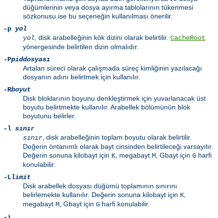
düğümlerinin veya dosya ayırma tablolarının tükenmesi
sözkonusu ise bu seçeneğin kullanılması önerilir.
-p
yol
, disk arabelleğinin kök dizini olarak belirtilir.
yol
CacheRoot
yönergesinde belirtilen dizin olmalıdır.
-P
piddosyası
Artalan süreci olarak çalışmada süreç kimliğinin yazılacağı
dosyanın adını belirtmek için kullanılır.
-R
boyut
Disk bloklarının boyunu denkleştirmek için yuvarlanacak üst
boyutu belirtmekte kullanılır. Arabellek bölümünün blok
boyutunu belirler.
-l
sınır
, disk arabelleğinin toplam boyutu olarak belirtilir.
sınır
Değerin öntanımlı olarak bayt cinsinden belirtileceği varsayılır.
Değerin sonuna kilobayt için
, megabayt
, Gbayt için
harfi
K
M
G
konulabilir.
-L
limit
Disk arabellek dosyası düğümü toplamının sınırını
belirlemekte kullanılır. Değerin sonuna kilobayt için
,
K
megabayt
, Gbayt için
harfi konulabilir.
M
G
-i