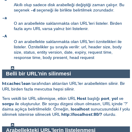
Akıllı olup sadece disk arabelleği değiştiği zaman çalışır. Bu
seçenek
seçeneği ile birlikte belirtilmek zorundadır.
-d
-a
O an arabellekte saklanmakta olan URL'leri listeler. Birden
fazla aynı URL varsa yalnız biri listelenir.
-A
O an arabellekte saklanmakta olan URL'leri öznitelikleri ile
listeler. Öznitelikler şu sırayla verilir: url, header size, body
size, status, entity version, date, expiry, request time,
response time, body present, head request
Belli bir URL'nin silinmesi
tarafından aktarılan URL'ler arabellekten silinir. Bir
htcacheclean
URL birden fazla mevcutsa hepsi silinir.
Ters vekilli bir URL silinmişse, etkin URL
Host
başlığı
port
,
yol
ve
sorgu
ile oluşturulur. Bir sorgu dizgesi olsun olmasın, URL içinde '?'
daima açıkça belirtilmelidir. Örneğin,
localhost
sunucusundaki
/
yolu
silinmek istenirse silinecek URL
http://localhost:80/?
olurdu.
Arabellekteki URL'lerin listelenmesi