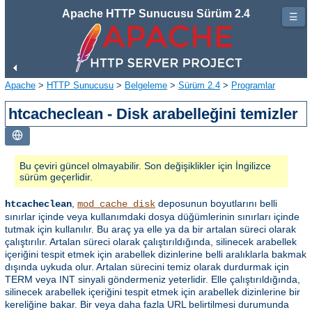
Apache HTTP Sunucusu Sürüm 2.4
☰
Apache
>
HTTP Sunucusu
>
Belgeleme
>
Sürüm 2.4
>
Programlar
htcacheclean - Disk arabelleğini temizler
Bu çeviri güncel olmayabilir. Son değişiklikler için İngilizce
sürüm geçerlidir.
,
deposunun boyutlarını belli
htcacheclean
mod_cache_disk
sınırlar içinde veya kullanımdaki dosya düğümlerinin sınırları içinde
tutmak için kullanılır. Bu araç ya elle ya da bir artalan süreci olarak
çalıştırılır. Artalan süreci olarak çalıştırıldığında, silinecek arabellek
içeriğini tespit etmek için arabellek dizinlerine belli aralıklarla bakmak
dışında uykuda olur. Artalan sürecini temiz olarak durdurmak için
TERM veya INT sinyali göndermeniz yeterlidir. Elle çalıştırıldığında,
silinecek arabellek içeriğini tespit etmek için arabellek dizinlerine bir
kereliğine bakar. Bir veya daha fazla URL belirtilmesi durumunda