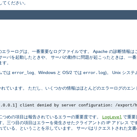
してください。
エラーログは、一番重要なログファイルです。 Apache の診断情報
サーバを起動したときや、 サーバの動作に問題が起こったときは、一番
ます。
テムでは
、Windows と OS/2 では
)。 Unix シ
error_log
error.log
れています。 ただし、いくつかの情報はほとんどのエラーログのエン
7.0.0.1] client denied by server configuration: /export/
 二つめの項目は報告されているエラーの重要度です。
で重要
LogLevel
。三つ目の項目はエラーを発生させたクライアントの IP アドレス 
ている、ということを示しています。 サーバはリクエストされた文書の 