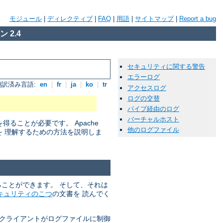
モジュール
|
ディレクティブ
|
FAQ
|
用語
|
サイトマップ
|
Report a bug
 2.4
セキュリティに関する警告
エラーログ
翻訳済み言語:
en
|
fr
|
ja
|
ko
|
tr
アクセスログ
ログの交替
パイプ経由のログ
バーチャルホスト
ことが必要です。 Apache
他のログファイル
を 理解するための方法を説明しま
れることができます。 そして、それは
キュリティのこつ
の文書を 読んでく
 クライアントがログファイルに制御