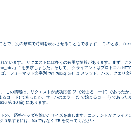
ことで、別の形式で時刻を表示させることもできます。 このとき、
for
れています。 リクエストには多くの有用な情報があります。まず、こ
を要求しました。そして、 クライアントはプロトコル
he_pb.gif
HTT
、 フォーマット文字列 "
" は メソッド、パス、クエリ
%m %U%q %H
この情報は、リクエストが成功応答 (2 で始まるコード) であったか、
始まるコード) であったか、サーバのエラー (5 で始まるコード) であ
2616 第 10 節) にあります。
トの、 応答ヘッダを除いたサイズを表します。コンテントがクライア
ログ収集するには、
ではなく
を使ってください。
%b
%B