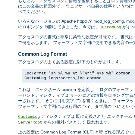
もちろん、アクセスログに情報を蓄積することはログ管理の 
はこの文書の範囲外で、 ウェブサーバ自身の仕事というわけ
べてください。
いろんなバージョンの Apache httpd が mod_log_config, mod_
のロギングを 制御してきました。今では、
がすべ
CustomLog
アクセスログの書式は非常に柔軟な設定が可能です。 書式は C の
で例を示します。 フォーマット文字列に使用できる内容の一
Common Log Format
アクセスログのよくある設定に以下のものがあります。
LogFormat "%h %l %u %t \"%r\" %>s %b" common
CustomLog logs/access_log common
これは、
ニックネーム
を定義し、 ログのフォーマッ
common
ーセントディレクティブは サーバにどの情報をロギングする
ーされます。 そこに引用文字 (
) を書くときは、 フォー
"
フォーマット文字列には改行用の "
"、タブ用の "
" とい
\n
\t
ディレクティブは 既に定義された
ニックネーム
CustomLog
からの相対パスとして 扱われます。
ServerRoot
上の設定は Common Log Format (CLF) と呼