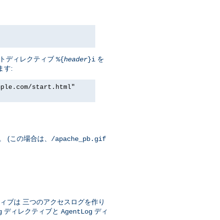
セントディレクティブ
を
%{
header
}i
ます:
mple.com/start.html"
。 (この場合は、
/apache_pb.gif
ィブは 三つのアクセスログを作り
ディレクティブと
ディ
g
AgentLog