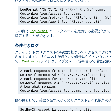
レクティブの効果をまねる方法を示しています。
LogFormat "%h %l %u %t \"%r\" %>s %b" common
CustomLog logs/access_log common
CustomLog logs/referer_log "%{Referer}i -> %U
CustomLog logs/agent_log "%{User-agent}i"
この例は
で ニックネームを定義する必要がない
LogFormat
指定することができます。
条件付きログ
クライアントのリクエストの特徴に基づいてアクセスログに
きます。まず、 リクエストが何らかの条件に合うということ
て、
ディレクティブの
節を使って環境変数
CustomLog
env=
# Mark requests from the loop-back interface
SetEnvIf Remote_Addr "127\.0\.0\.1" dontlog
# Mark requests for the robots.txt file
SetEnvIf Request_URI "^/robots\.txt$" dontlog
# Log what remains
CustomLog logs/access_log common env=!dontlog
他の例として、英語を話す人からのリクエストとそれ以外の人
SetEnvIf Accept-Language "en" english