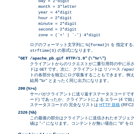
day = 2*digit
month = 3*letter
year = 4*digit
hour = 2*digit
minute = 2*digit
second = 2*digit
zone = (`+' | `-') 4*digit
ログのフォーマット文字列に
を 指定する
%{format}t
の形式になります。
strftime(3)
(
)
"GET /apache_pb.gif HTTP/1.0"
\"%r\"
クライアントからのリクエストが二重引用符の中に示さ
ドは
です。次に、クライアントは リソース
GET
/apac
トの各部分を独立にログ収集することもできます。例えば
結局 "
" とまったく同じ出力になります。
%r
(
)
200
%>s
サーバがクライアントに送り返すステータスコードです。 
ード) であったか、クライアントによる エラー (4 で
ステータスコードの 完全なリストは
HTTP 規格
(RFC
(
)
2326
%b
この最後の部分はクライアントに送信されたオブジェク
値は "
" になります。コンテントが無い場合に "
" を
-
0