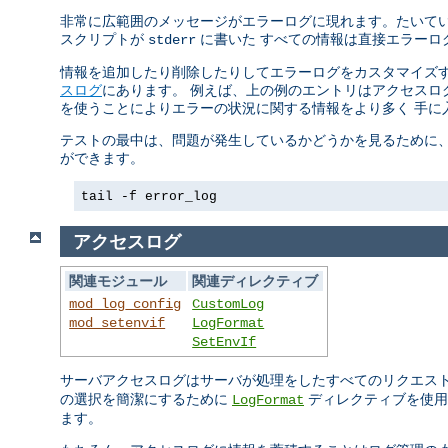
非常に広範囲のメッセージがエラーログに現れます。たいていの
スクリプトが
に書いた すべての情報は直接エラーロ
stderr
情報を追加したり削除したりしてエラーログをカスタマイズす
スログ
にあります。 例えば、上の例のエントリはアクセスログ
を使うことによりエラーの状況に関する情報をより多く 手に
テストの最中は、問題が発生しているかどうかを見るために、 
ができます。
tail -f error_log
アクセスログ
関連モジュール
関連ディレクティブ
mod_log_config
CustomLog
mod_setenvif
LogFormat
SetEnvIf
サーバアクセスログはサーバが処理をしたすべてのリクエス
の選択を簡潔にするために
ディレクティブを使用
LogFormat
ます。