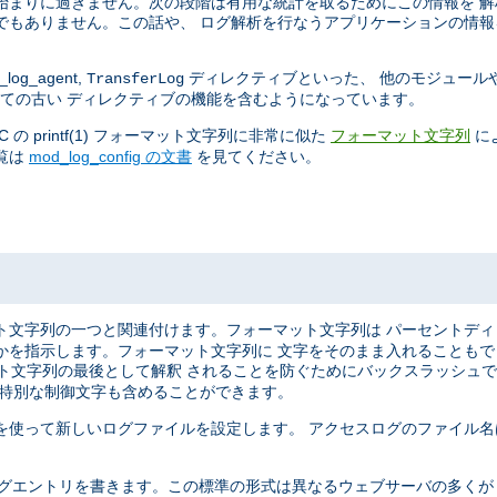
始まりに過ぎません。次の段階は有用な統計を取るためにこの情報を 
でもありません。この話や、 ログ解析を行なうアプリケーションの情報
log_agent,
ディレクティブといった、 他のモジュール
TransferLog
ての古い ディレクティブの機能を含むようになっています。
 printf(1) フォーマット文字列に非常に似た
に
フォーマット文字列
覧は
mod_log_config の文書
を見てください。
ト文字列の一つと関連付けます。フォーマット文字列は パーセントデ
かを指示します。フォーマット文字列に 文字をそのまま入れることも
マット文字列の最後として解釈 されることを防ぐためにバックスラッシュ
う特別な制御文字も含めることができます。
を使って新しいログファイルを設定します。 アクセスログのファイル名
ばれる形式で ログエントリを書きます。この標準の形式は異なるウェブサーバの多