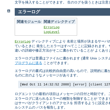
文字を挿入することができます。 生のログを扱うときは注意
エラーログ
関連モジュール
関連ディレクティブ
ErrorLog
LogLevel
ディレクティブにより 名前と場所が決まるサーバの
ErrorLog
ているときに 発生したエラーはすべてここに記録されます。
違いの詳細や修正方法がそこに書かれていることが よくあり
エラーログは普通はファイルに書かれます (通常 Unix シス
プログラムに送る
ことができます。
エラーログの書式は比較的自由度の高いもので、説明的に書か
ものに次のようなメッセージがあります。
[Wed Oct 11 14:32:52 2000] [error] [client 12
ログエントリの最初の項目はメッセージの日付と時刻です。
エラーログに送られるエラーの種類を制御することが できます
はサーバがクライアントのアクセスを 拒否するように設定され
ルシステムの パスを報告します。