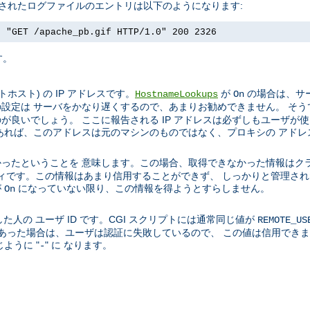
成されたログファイルのエントリは以下のようになります:
] "GET /apache_pb.gif HTTP/1.0" 200 2326
す。
スト) の IP アドレスです。
が
の場合は、サー
HostnameLookups
On
設定は サーバをかなり遅くするので、あまりお勧めできません。 そう
良いでしょう。 ここに報告される IP アドレスは必ずしもユーザが
あれば、このアドレスは元のマシンのものではなく、プロキシの アドレ
ったということを 意味します。この場合、取得できなかった情報はク
ティティです。この情報はあまり信用することができず、 しっかりと管理
が
になっていない限り、この情報を得ようとすらしません。
On
た人の ユーザ ID です。CGI スクリプトには通常同じ値が
REMOTE_US
01 であった場合は、ユーザは認証に失敗しているので、 この値は信用で
ように "
" に なります。
-