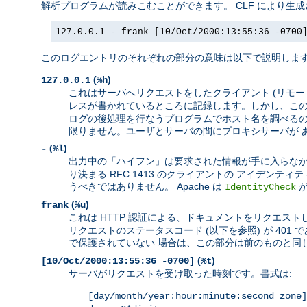
解析プログラムが読みこむことができます。 CLF により生
127.0.0.1 - frank [10/Oct/2000:13:55:36 -0700
このログエントリのそれぞれの部分の意味は以下で説明しま
(
)
127.0.0.1
%h
これはサーバへリクエストをしたクライアント (リモートホ
レスが書かれているところに記録します。しかし、この
ログの後処理を行なうプログラムでホスト名を調べるのが
限りません。ユーザとサーバの間にプロキシサーバが 
(
)
-
%l
出力中の「ハイフン」は要求された情報が手に入らなか
り決まる RFC 1413 のクライアントの アイデン
うべきではありません。 Apache は
IdentityCheck
(
)
frank
%u
これは HTTP 認証による、ドキュメントをリクエストし
リクエストのステータスコード (以下を参照) が 4
で保護されていない 場合は、この部分は前のものと同じ
(
)
[10/Oct/2000:13:55:36 -0700]
%t
サーバがリクエストを受け取った時刻です。書式は:
[day/month/year:hour:minute:second zone]