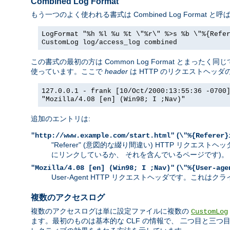
Combined Log Format
もう一つのよく使われる書式は Combined Log Forma
LogFormat "%h %l %u %t \"%r\" %>s %b \"%{Refe
CustomLog log/access_log combined
この書式の最初の方は Common Log Format とま
使っています。ここで
header
は HTTP のリクエストヘッ
127.0.0.1 - frank [10/Oct/2000:13:55:36 -0700
"Mozilla/4.08 [en] (Win98; I ;Nav)"
追加のエントリは:
(
"http://www.example.com/start.html"
\"%{Referer}
"Referer" (意図的な綴り間違い) HTTP リク
にリンクしているか、 それを含んでいるページです)。
(
"Mozilla/4.08 [en] (Win98; I ;Nav)"
\"%{User-age
User-Agent HTTP リクエストヘッダです。こ
複数のアクセスログ
複数のアクセスログは単に設定ファイルに複数の
CustomLog
ます。最初のものは基本的な CLF の情報で、 二つ目と三つ目は