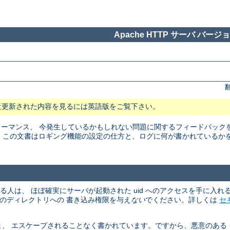
Apache HTTP サーバ バージョン
近更新された内容を見るには英語版をご覧下さい。
マンス、 今発生しているかもしれない問題に関するフィードバックを得る
。 この文書はロギング機能の設定の仕方と、ログに何が書かれているか
める人は、 ほぼ確実にサーバが起動された uid へのアクセスを手に入
、そのディレクトリへの 書き込み権限を与え
ない
でください。詳しくは
セ
、 エスケープされることなく書かれています。ですから、悪意のある