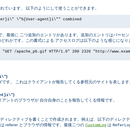
t と呼ばれています。 以下のようにして使うことができます。
rer}i\" \"%{User-agent}i\"" combined
ったく同じで、最後に 二つ追加のエントリがあります。追加のエントリはパー
ダのどれかです。この書式による アクセスログは以下のような感じになり
] "GET /apache_pb.gif HTTP/1.0" 200 2326 "http://www.exa
)
i\"
エストヘッダです。 これはクライアントが報告してくる参照元のサイトを表します
)
nt}i\"
れはクライアントのブラウザが 自分自身のことを報告してくる情報です。
ディレクティブを書くことで作成されます。例えば、以下のディレクテ
 referer とブラウザの情報です。最後二つの
は
CustomLog
ReferLo