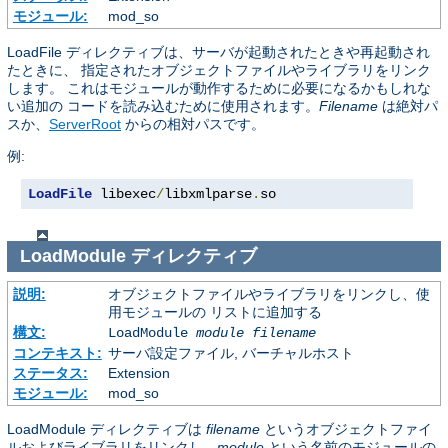
モジュール:
mod_so
LoadFile ディレクティブは、サーバが起動されたときや再起動され
たときに、 指定されたオブジェクトファイルやライブラリをリンク
します。 これはモジュールが動作するために必要になるかもしれな
い追加の コードを読み込むために使用されます。
Filename
は絶対パ
スか、
ServerRoot
からの相対パスです。
例:
LoadFile
 libexec
/
libxmlparse
.
so
LoadModule
ディレクティブ
説明:
オブジェクトファイルやライブラリをリンクし、使
用モジュールの リストに追加する
構文:
LoadModule
module filename
コンテキスト:
サーバ設定ファイル, バーチャルホスト
ステータス:
Extension
モジュール:
mod_so
LoadModule ディレクティブは
filename
というオブジェクトファイ
ルおよびライブラリをリンクし、
module
という名前のモジュールの