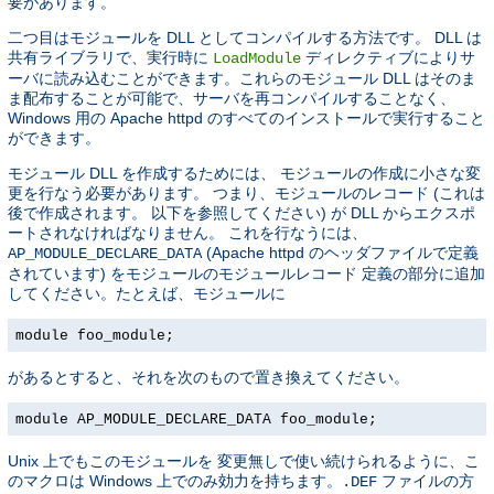
要があります。
二つ目はモジュールを DLL としてコンパイルする方法です。 DLL は
共有ライブラリで、実行時に
ディレクティブによりサ
LoadModule
ーバに読み込むことができます。これらのモジュール DLL はそのま
ま配布することが可能で、サーバを再コンパイルすることなく、
Windows 用の Apache httpd のすべてのインストールで実行すること
ができます。
モジュール DLL を作成するためには、 モジュールの作成に小さな変
更を行なう必要があります。 つまり、モジュールのレコード (これは
後で作成されます。 以下を参照してください) が DLL からエクスポ
ートされなければなりません。 これを行なうには、
(Apache httpd のヘッダファイルで定義
AP_MODULE_DECLARE_DATA
されています) をモジュールのモジュールレコード 定義の部分に追加
してください。たとえば、モジュールに
module foo_module;
があるとすると、それを次のもので置き換えてください。
module AP_MODULE_DECLARE_DATA foo_module;
Unix 上でもこのモジュールを 変更無しで使い続けられるように、こ
のマクロは Windows 上でのみ効力を持ちます。
ファイルの方
.DEF