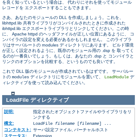
を良く知っているという場合は、 代わりにそれを使ってモジュール
レコードを エクスポートすることもできます。
さあ、あなたのモジュールの DLL を作成しましょう。これを、
libhttpd.lib 共有ライブラリがコンパイルされたときに作成された
ibhttpd.lib エクスポートライブラリとリンクしてください。この時
に、 Apache httpd のヘッダファイルが正しい位置にあるように、 コ
ンパイラの設定を変える必要があるかもしれません。 このライブラ
リはサーバルートの modules ディレクトリにあります。 ビルド環境
が正しく設定されるように、既存のモジュール用の .dsp を 取ってく
るのが一番良いでしょう。もしくは、あなたの .dsp と コンパイラと
リンクのオプションを比較する、というものでも良いです。
これで DLL 版のモジュールが作成されているはずです。 サーバルー
トの
ディレクトリにモジュールを置いて、
デ
modules
LoadModule
ィレクティブを使って読み込んでください。
LoadFile
ディレクティブ
説明:
指定されたオブジェクトファイルやライブラリをリ
ンクする
構文:
LoadFile
filename
[
filename
] ...
コンテキスト:
サーバ設定ファイル, バーチャルホスト
ステータス:
Extension