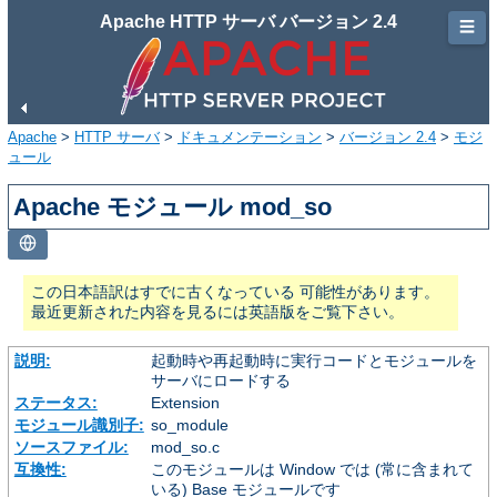
Apache HTTP サーバ バージョン 2.4
☰
Apache
>
HTTP サーバ
>
ドキュメンテーション
>
バージョン 2.4
>
モジ
ュール
Apache モジュール mod_so
この日本語訳はすでに古くなっている 可能性があります。
最近更新された内容を見るには英語版をご覧下さい。
説明:
起動時や再起動時に実行コードとモジュールを
サーバにロードする
ステータス:
Extension
モジュール識別子:
so_module
ソースファイル:
mod_so.c
互換性:
このモジュールは Window では (常に含まれて
いる) Base モジュールです