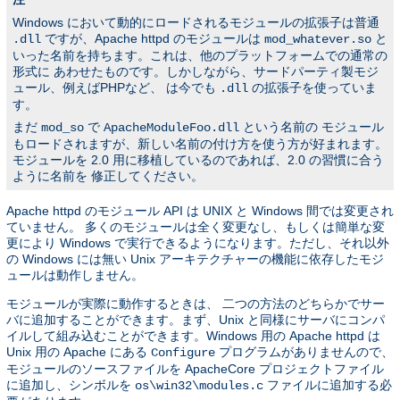
Windows において動的にロードされるモジュールの拡張子は普通
ですが、Apache httpd のモジュールは
と
.dll
mod_whatever.so
いった名前を持ちます。これは、他のプラットフォームでの通常の
形式に あわせたものです。しかしながら、サードパーティ製モジ
ュール、例えばPHPなど、 は今でも
の拡張子を使っていま
.dll
す。
まだ
で
という名前の モジュール
mod_so
ApacheModuleFoo.dll
もロードされますが、新しい名前の付け方を使う方が好まれます。
モジュールを 2.0 用に移植しているのであれば、2.0 の習慣に合う
ように名前を 修正してください。
Apache httpd のモジュール API は UNIX と Windows 間では変更され
ていません。 多くのモジュールは全く変更なし、もしくは簡単な変
更により Windows で実行できるようになります。ただし、それ以外
の Windows には無い Unix アーキテクチャーの機能に依存したモジ
ュールは動作しません。
モジュールが実際に動作するときは、 二つの方法のどちらかでサー
バに追加することができます。まず、Unix と同様にサーバにコンパ
イルして組み込むことができます。Windows 用の Apache httpd は
Unix 用の Apache にある
プログラムがありませんので、
Configure
モジュールのソースファイルを ApacheCore プロジェクトファイル
に追加し、シンボルを
ファイルに追加する必
os\win32\modules.c