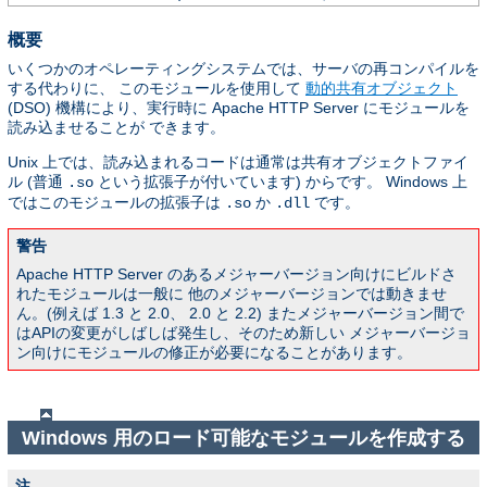
概要
いくつかのオペレーティングシステムでは、サーバの再コンパイルを
する代わりに、 このモジュールを使用して
動的共有オブジェクト
(DSO) 機構により、実行時に Apache HTTP Server にモジュールを
読み込ませることが できます。
Unix 上では、読み込まれるコードは通常は共有オブジェクトファイ
ル (普通
という拡張子が付いています) からです。 Windows 上
.so
ではこのモジュールの拡張子は
か
です。
.so
.dll
警告
Apache HTTP Server のあるメジャーバージョン向けにビルドさ
れたモジュールは一般に 他のメジャーバージョンでは動きませ
ん。(例えば 1.3 と 2.0、 2.0 と 2.2) またメジャーバージョン間で
はAPIの変更がしばしば発生し、そのため新しい メジャーバージョ
ン向けにモジュールの修正が必要になることがあります。
Windows 用のロード可能なモジュールを作成する
注