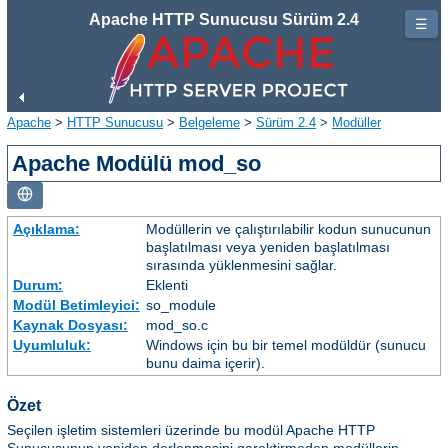
Apache HTTP Sunucusu Sürüm 2.4
☰
Apache
>
HTTP Sunucusu
>
Belgeleme
>
Sürüm 2.4
>
Modüller
Apache Modülü mod_so
Açıklama:
Modüllerin ve çalıştırılabilir kodun sunucunun
başlatılması veya yeniden başlatılması
sırasında yüklenmesini sağlar.
Durum:
Eklenti
Modül Betimleyici:
so_module
Kaynak Dosyası:
mod_so.c
Uyumluluk:
Windows için bu bir temel modüldür (sunucu
bunu daima içerir).
Özet
Seçilen işletim sistemleri üzerinde bu modül Apache HTTP