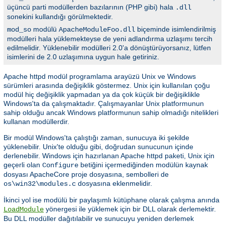
üçüncü parti modüllerden bazılarının (PHP gibi) hala
.dll
sonekini kullandığı görülmektedir.
modülü
biçeminde isimlendirilmiş
mod_so
ApacheModuleFoo.dll
modülleri hala yüklemekteyse de yeni adlandırma uzlaşımı tercih
edilmelidir. Yüklenebilir modülleri 2.0'a dönüştürüyorsanız, lütfen
isimlerini de 2.0 uzlaşımına uygun hale getiriniz.
Apache httpd modül programlama arayüzü Unix ve Windows
sürümleri arasında değişiklik göstermez. Unix için kullanılan çoğu
modül hiç değişiklik yapmadan ya da çok küçük bir değişiklikle
Windows'ta da çalışmaktadır. Çalışmayanlar Unix platformunun
sahip olduğu ancak Windows platformunun sahip olmadığı nitelikleri
kullanan modüllerdir.
Bir modül Windows'ta çalıştığı zaman, sunucuya iki şekilde
yüklenebilir. Unix'te olduğu gibi, doğrudan sunucunun içinde
derlenebilir. Windows için hazırlanan Apache httpd paketi, Unix için
geçerli olan
betiğini içermediğinden modülün kaynak
Configure
dosyası ApacheCore proje dosyasına, sembolleri de
dosyasına eklenmelidir.
os\win32\modules.c
İkinci yol ise modülü bir paylaşımlı kütüphane olarak çalışma anında
yönergesi ile yüklemek için bir DLL olarak derlemektir.
LoadModule
Bu DLL modüller dağıtılabilir ve sunucuyu yeniden derlemek