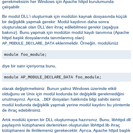
gerekmeksizin her Windows için Apache httpd kurulumunda
çalışabilir.
Bir modül DLL'i oluşturmak için modülün kaynak dosyasında küçük
bir değişiklik yapmak gerekir: Modül kaydının daha sonra
oluşturulacak olan DLL'den ihraç edilebilmesi gerekir (aşağıya
bakınız). Bunu yapmak için modülün modül kaydı tanımına (Apache
httpd başlık dosyalarında tanımlanmış olan)
eklenmelidir. Örneğin, modülünüz
AP_MODULE_DECLARE_DATA
module foo_module;
diye bir satır içeriyorsa bunu,
module AP_MODULE_DECLARE_DATA foo_module;
olarak değiştirmelisiniz. Bunun yalnız Windows üzerinde etkili
olduğunu ve Unix için modül kodunda bir değişiklik gerekmediğini
unutmayınız. Ayrıca,
dosyaları hakkında bilgi sahibi iseniz
.DEF
modül kodunda değişiklik yapmak yerine modül kaydını bu yöntemle
de ihraç edebilirsiniz.
Artık modülü içeren bir DLL oluşturmaya hazırsınız. Bunu, libhttpd.dll
paylaşımlı kütüphanesi derlenirken oluşturulan libhttpd.lib ihraç
kütüphanesi ile ilintilemeniz gerekecektir. Ayrıca, Apache httpd başlık