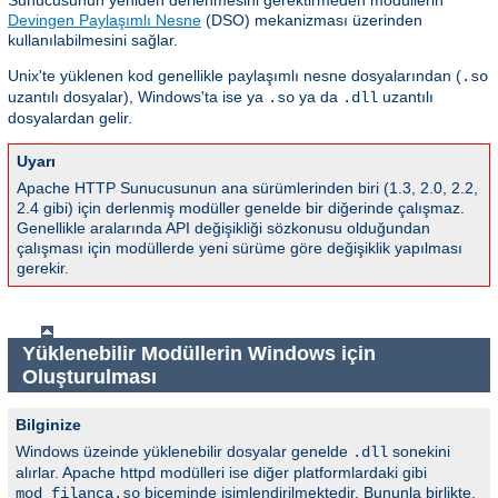
Sunucusunun yeniden derlenmesini gerektirmeden modüllerin
Devingen Paylaşımlı Nesne
(DSO) mekanizması üzerinden
kullanılabilmesini sağlar.
Unix'te yüklenen kod genellikle paylaşımlı nesne dosyalarından (
.so
uzantılı dosyalar), Windows'ta ise ya
ya da
uzantılı
.so
.dll
dosyalardan gelir.
Uyarı
Apache HTTP Sunucusunun ana sürümlerinden biri (1.3, 2.0, 2.2,
2.4 gibi) için derlenmiş modüller genelde bir diğerinde çalışmaz.
Genellikle aralarında API değişikliği sözkonusu olduğundan
çalışması için modüllerde yeni sürüme göre değişiklik yapılması
gerekir.
Yüklenebilir Modüllerin Windows için
Oluşturulması
Bilginize
Windows üzeinde yüklenebilir dosyalar genelde
sonekini
.dll
alırlar. Apache httpd modülleri ise diğer platformlardaki gibi
biçeminde isimlendirilmektedir. Bununla birlikte,
mod_filanca.so