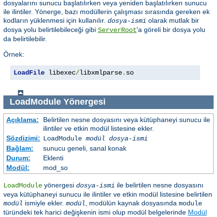
dosyalarını sunucu başlatılırken veya yeniden başlatılırken sunucu
ile ilintiler. Yönerge, bazı modüllerin çalışması sırasında gereken ek
kodların yüklenmesi için kullanılır.
olarak mutlak bir
dosya-ismi
dosya yolu belirtilebileceği gibi
'a göreli bir dosya yolu
ServerRoot
da belirtilebilir.
Örnek:
LoadFile
 libexec
/
libxmlparse
.
so
LoadModule
Yönergesi
Açıklama:
Belirtilen nesne dosyasını veya kütüphaneyi sunucu ile
ilintiler ve etkin modül listesine ekler.
Sözdizimi:
LoadModule
modül dosya-ismi
Bağlam:
sunucu geneli, sanal konak
Durum:
Eklenti
Modül:
mod_so
yönergesi
ile belirtilen nesne dosyasını
LoadModule
dosya-ismi
veya kütüphaneyi sunucu ile ilintiler ve etkin modül listesine belirtilen
ismiyle ekler.
, modülün kaynak dosyasında
modül
modül
module
türündeki tek harici değişkenin ismi olup modül belgelerinde
Modül