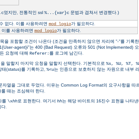
였지만, 전통적인 ssl
문법과 겹쳐서 변경했다.)
.c
%...{
var
}c
수 없다. 이를 사용하려면
가 필요하다.
mod_logio
. 이를 사용하려면
가 필요하다.
mod_logio
항목을 포함할 조건이 나온다 (조건을 만족하지 않으면 자리에 "-"를 기록한다
-agent}i"는 400 (Bad Request) 오류와 501 (Not Implemente
든 요청에 대해
를 로그에 남긴다.
Referer:
요청을 말할지 마지막 요청을 말할지 선택한다. 기본적으로
%s, %U, %T, %
태(status)를 기록하고,
는 인증으로 보호하지 않는 자원으로 내부 
%<u
문자열을 그대로 두었다. 이유는 Common Log Format의 요구사항을 
룰 때는 조심해야 한다.
문자를
로 표현한다. 여기서
hh
는 해당 바이트의 16진수 표현을 나타낸
\x
hh
다.