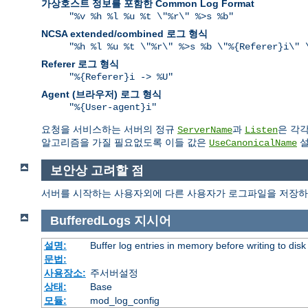
가상호스트 정보를 포함한 Common Log Format
"%v %h %l %u %t \"%r\" %>s %b"
NCSA extended/combined 로그 형식
"%h %l %u %t \"%r\" %>s %b \"%{Referer}i\" 
Referer 로그 형식
"%{Referer}i -> %U"
Agent (브라우저) 로그 형식
"%{User-agent}i"
요청을 서비스하는 서버의 정규
과
은 각
ServerName
Listen
알고리즘을 가질 필요없도록 이들 값은
설
UseCanonicalName
보안상 고려할 점
서버를 시작하는 사용자외에 다른 사용자가 로그파일을 저장하
BufferedLogs
지시어
설명:
Buffer log entries in memory before writing to disk
문법:
사용장소:
주서버설정
상태:
Base
모듈:
mod_log_config