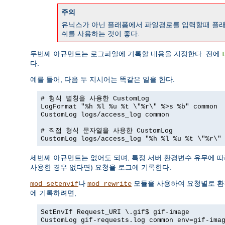
주의
유닉스가 아닌 플래폼에서 파일경로를 입력할때 플래
쉬를 사용하는 것이 좋다.
두번째 아규먼트는 로그파일에 기록할 내용을 지정한다. 전에
다.
예를 들어, 다음 두 지시어는 똑같은 일을 한다.
# 형식 별칭을 사용한 CustomLog
LogFormat "%h %l %u %t \"%r\" %>s %b" common
CustomLog logs/access_log common
# 직접 형식 문자열을 사용한 CustomLog
CustomLog logs/access_log "%h %l %u %t \"%r\"
세번째 아규먼트는 없어도 되며, 특정 서버 환경변수 유무에 
사용한 경우 없다면) 요청을 로그에 기록한다.
나
모듈을 사용하여 요청별로 환경
mod_setenvif
mod_rewrite
에 기록하려면,
SetEnvIf Request_URI \.gif$ gif-image
CustomLog gif-requests.log common env=gif-ima