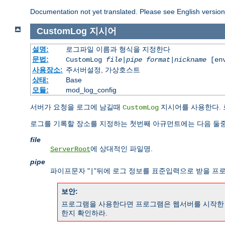
Documentation not yet translated. Please see English versio
CustomLog
지시어
설명:
로그파일 이름과 형식을 지정한다
문법:
CustomLog
file
|
pipe
format
|
nickname
[env
사용장소:
주서버설정, 가상호스트
상태:
Base
모듈:
mod_log_config
서버가 요청을 로그에 남길때
지시어를 사용한다. 
CustomLog
로그를 기록할 장소를 지정하는 첫번째 아규먼트에는 다음 둘중
file
에 상대적인 파일명.
ServerRoot
pipe
파이프문자 "
"뒤에 로그 정보를 표준입력으로 받을 프
|
보안:
프로그램을 사용한다면 프로그램은 웹서버를 시작한 사
한지 확인하라.