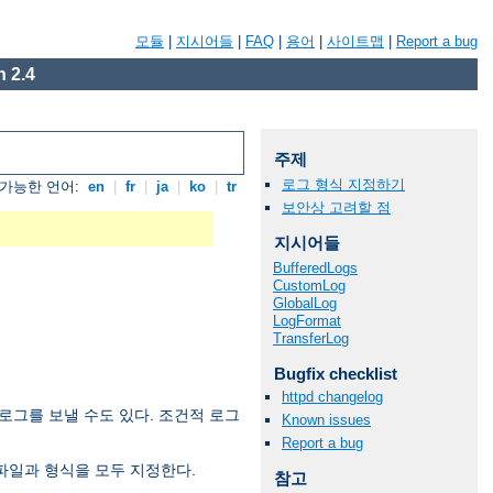
모듈
|
지시어들
|
FAQ
|
용어
|
사이트맵
|
Report a bug
 2.4
주제
로그 형식 지정하기
가능한 언어:
en
|
fr
|
ja
|
ko
|
tr
보안상 고려할 점
지시어들
BufferedLogs
CustomLog
GlobalLog
LogFormat
TransferLog
Bugfix checklist
httpd changelog
로그를 보낼 수도 있다. 조건적 로그
Known issues
Report a bug
파일과 형식을 모두 지정한다.
참고