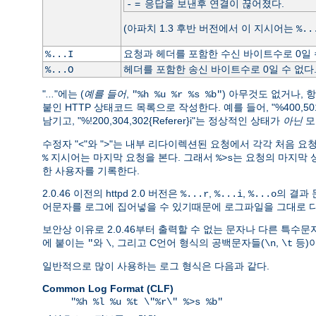
=
응답을 보낸후 연결이 끊어졌다.
-
(아파치 1.3 후반 버전에서 이 지시어는
%..
요청과 헤더를 포함한 수신 바이트수로 0일 
%...I
헤더를 포함한 송신 바이트수로 0일 수 없다
%...O
"
...
"에는 (
예를 들어
,
) 아무것도 없거나, 
"%h %u %r %s %b"
붙인 HTTP 상태코드 목록으로 작성한다. 예를 들어, "%400,501{User
남기고, "%!200,304,302{Referer}i"는 정상적인 상태가
아닌
모
수정자 "<"와 ">"는 내부 리다이렉션된 요청에서 각각 처음 
지시어는 마지막 요청을 본다. 그래서
는 요청의 마지막 상
%
%>s
한 사용자를 기록한다.
2.0.46 이전의 httpd 2.0 버전은
,
,
의 결과 
%...r
%...i
%...o
어문자를 로그에 집어넣을 수 있기때문에 로그파일을 그대로 다
보안상 이유로 2.0.46부터 출력할 수 없는 문자나 다른 특수
에 붙이는
와
, 그리고 C언어 형식의 공백문자들(
,
등)이
"
\
\n
\t
일반적으로 많이 사용하는 로그 형식은 다음과 같다.
Common Log Format (CLF)
"%h %l %u %t \"%r\" %>s %b"