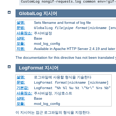
CustomLog nongif-requests.log common env=!gif
GlobalLog
지시어
설명:
Sets filename and format of log file
문법:
GlobalLog
file
|
pipe
format
|
nickname
[env
사용장소:
주서버설정
상태:
Base
모듈:
mod_log_config
지원:
Available in Apache HTTP Server 2.4.19 and later
The documentation for this directive has not been translated 
LogFormat
지시어
설명:
로그파일에 사용할 형식을 기술한다
문법:
LogFormat
format
|
nickname
[
nickname
]
기본값:
LogFormat "%h %l %u %t \"%r\" %>s %b"
사용장소:
주서버설정, 가상호스트
상태:
Base
모듈:
mod_log_config
이 지시어는 접근 로그파일의 형식을 지정한다.