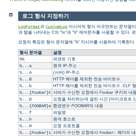
로그 형식 지정하기
과
지시어의 형식 아규먼트는 문자열이다
LogFormat
CustomLog
과 탭을 나타내는 C의 "\n"과 "\t" 제어문자를 사용할 수 
요청의 특징은 형식 문자열에 "
" 지시어를 사용하여 기록한다
%
형식 문자열
설명
퍼센트 기호
%%
원격 IP-주소
%...a
(서버) IP-주소
%...A
HTTP 헤더를 제외한 전송 바이트수.
%...B
HTTP 헤더를 제외한 전송 바이트수. CLF 
%...b
서버가 수신한 요청에서
Foobar
쿠키의 내용
%...{
Foobar
}C
요청을 처리하는데 걸린 시간 (마이크로초 단
%...D
환경변수
FOOBAR
의 내용
%...{
FOOBAR
}e
파일명
%...f
원격 호스트
%...h
요청 프로토콜
%...H
서버가 수신한 요청에서
헤더의 내
%...{
Foobar
}i
Foobar
: