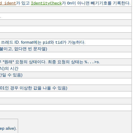
가 있고
가
이 아니면 빼기기호를 기록한다.
d_ident
IdentityCheck
On
.
레드 ID. format에는
와
가 가능하다.
pid
tid
 붙이고, 없다면 빈 문자열)
경우 *원래* 요청의 상태이다. 최종 요청의 상태는
.
%...>s
형식)의 시간
간일 수 있음)
401인 경우 이상한 값을 나올 수 있음)
live).