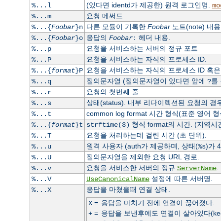
(있다면 identd가 제공한) 원격 로그인명.
%...l
mo
요청 메써드
%...m
다른 모듈이 기록한
Foobar
노트(note) 내용
%...{
Foobar
}n
응답의
헤더 내용.
%...{
Foobar
}o
Foobar
:
요청을 서비스하는 서버의 정규 포트
%...p
요청을 서비스하는 자식의 프로세스 ID.
%...P
요청을 서비스하는 자식의 프로세스 ID 혹은 쓰
%...{
format
}P
질의문자열 (질의문자열이 있다면 앞에
를
%...q
?
요청의 첫번째 줄
%...r
상태(status). 내부 리다이렉션된 요청의 
%...s
common log format 시간 형식(표준 영어 
%...t
형식 format의 시간. (지역시
%...{
format
}t
strftime(3)
요청을 처리하는데 걸린 시간 (초 단위).
%...T
원격 사용자 (auth가 제공하며, 상태(
)가 
%...u
%s
질의문자열을 제외한 요청 URL 경로.
%...U
요청을 서비스한 서버의 정규
.
%...v
ServerName
설정에 따른 서버명.
%...V
UseCanonicalName
응답을 마쳤을때 연결 상태.
%...X
=
응답을 마치기 전에 연결이 끊어졌다.
X
=
응답을 보낸후에도 연결이 살아있다(keep a
+