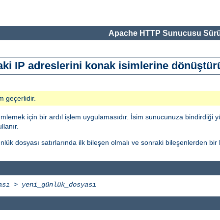
Apache HTTP Sunucusu Sürü
ki IP adreslerini konak isimlerine dönüştür
m geçerlidir.
ümlemek için bir ardıl işlem uygulamasıdır. İsim sunucunuza bindirdiği 
lanır.
ük dosyası satırlarında ilk bileşen olmalı ve sonraki bileşenlerden bir b
ası
>
yeni_günlük_dosyası