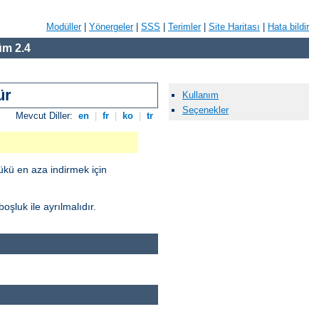
Modüller
|
Yönergeler
|
SSS
|
Terimler
|
Site Haritası
|
Hata bildir
m 2.4
ür
Kullanım
Seçenekler
Mevcut Diller:
en
|
fr
|
ko
|
tr
yükü en aza indirmek için
oşluk ile ayrılmalıdır.