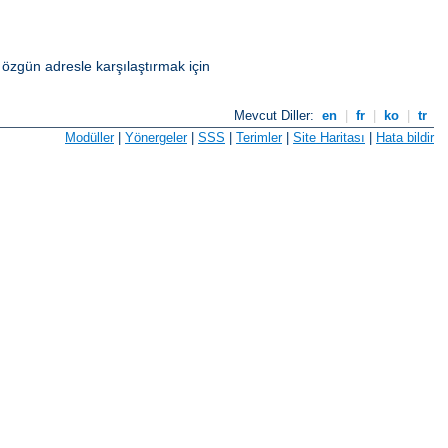
özgün adresle karşılaştırmak için
Mevcut Diller:
en
|
fr
|
ko
|
tr
Modüller
|
Yönergeler
|
SSS
|
Terimler
|
Site Haritası
|
Hata bildir