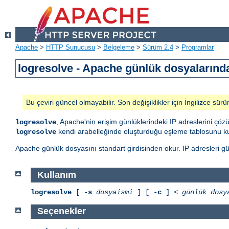
Apache
>
HTTP Sunucusu
>
Belgeleme
>
Sürüm 2.4
>
Programlar
logresolve - Apache günlük dosyalarında
Bu çeviri güncel olmayabilir. Son değişiklikler için İngilizce sürü
, Apache'nin erişim günlüklerindeki IP adreslerini çöz
logresolve
kendi arabelleğinde oluşturduğu eşleme tablosunu kul
logresolve
Apache günlük dosyasını standart girdisinden okur. IP adresleri günl
Kullanım
logresolve
[ -
s
dosyaismi
] [ -
c
] <
günlük_dosy
Seçenekler