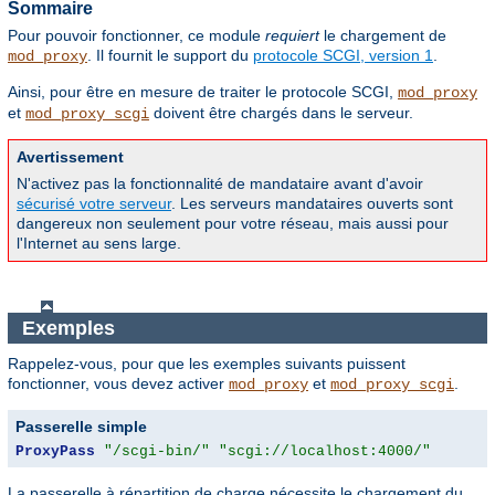
Sommaire
Pour pouvoir fonctionner, ce module
requiert
le chargement de
. Il fournit le support du
protocole SCGI, version 1
.
mod_proxy
Ainsi, pour être en mesure de traiter le protocole SCGI,
mod_proxy
et
doivent être chargés dans le serveur.
mod_proxy_scgi
Avertissement
N'activez pas la fonctionnalité de mandataire avant d'avoir
sécurisé votre serveur
. Les serveurs mandataires ouverts sont
dangereux non seulement pour votre réseau, mais aussi pour
l'Internet au sens large.
Exemples
Rappelez-vous, pour que les exemples suivants puissent
fonctionner, vous devez activer
et
.
mod_proxy
mod_proxy_scgi
Passerelle simple
ProxyPass
"/scgi-bin/"
"scgi://localhost:4000/"
La passerelle à répartition de charge nécessite le chargement du