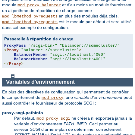
module
et d'au moins un module fournissant
mod_proxy_balancer
un algorithme de répartition de charge, comme
en plus des modules déjà cités.
mod_lbmethod_byrequests
est le module par défaut et sera utilisé
mod_lbmethod_byrequests
dans cet exemple de configuration.
Passerelle à répartition de charge
ProxyPass
"/scgi-bin/"
"balancer://somecluster/"
<
Proxy
"balancer://somecluster"
>
BalancerMember
"scgi://localhost:4000"
BalancerMember
"scgi://localhost:4001"
</
Proxy
>
Variables d'environnement
En plus des directives de configuration qui permettent de contrôler
le comportement de
, une
variable d'environnement
peut
mod_proxy
aussi contrôler le fournisseur de protocole SCGI :
proxy-scgi-pathinfo
Par défaut,
ne créera ni exportera jamais la
mod_proxy_scgi
variable d'environnement
PATH_INFO
. Ceci permet au
serveur SCGI d'arrière-plan de déterminer correctement
SCRIPT_NAME
et
Script-URI
, et de rester en conformité avec