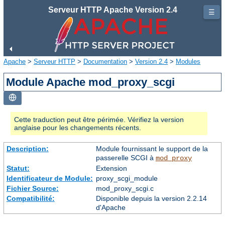
Serveur HTTP Apache Version 2.4
☰
Apache
>
Serveur HTTP
>
Documentation
>
Version 2.4
>
Modules
Module Apache mod_proxy_scgi
Cette traduction peut être périmée. Vérifiez la version
anglaise pour les changements récents.
Description:
Module fournissant le support de la
passerelle SCGI à
mod_proxy
Statut:
Extension
Identificateur de Module:
proxy_scgi_module
Fichier Source:
mod_proxy_scgi.c
Compatibilité:
Disponible depuis la version 2.2.14
d'Apache