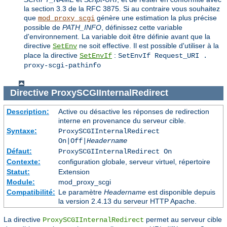
la section 3.3 de la RFC 3875. Si au contraire vous souhaitez
que
génère une estimation la plus précise
mod_proxy_scgi
possible de
PATH_INFO
, définissez cette variable
d'environnement. La variable doit être définie avant que la
directive
ne soit effective. Il est possible d'utiliser à la
SetEnv
place la directive
:
SetEnvIf
SetEnvIf Request_URI .
proxy-scgi-pathinfo
Directive
ProxySCGIInternalRedirect
Description:
Active ou désactive les réponses de redirection
interne en provenance du serveur cible.
Syntaxe:
ProxySCGIInternalRedirect
On|Off|
Headername
Défaut:
ProxySCGIInternalRedirect On
Contexte:
configuration globale, serveur virtuel, répertoire
Statut:
Extension
Module:
mod_proxy_scgi
Compatibilité:
Le paramètre
Headername
est disponible depuis
la version 2.4.13 du serveur HTTP Apache.
La directive
permet au serveur cible
ProxySCGIInternalRedirect