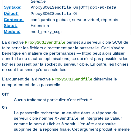
Sendfile
Syntaxe:
ProxySCGISendfile On|Off|
nom-en-tête
Défaut:
ProxySCGISendfile Off
Contexte:
configuration globale, serveur virtuel, répertoire
Statut:
Extension
Module:
mod_proxy_scgi
La directive
permet au serveur cible SCGI de
ProxySCGISendfile
faire servir les fichiers directement par la passerelle. Ceci s'avère
bénéfique en matière de performances — httpd peut alors utiliser
ou d'autres optimisations, ce qui n'est pas possible si les
sendfile
fichiers passent par la socket du serveur cible. En outre, les fichiers
ne sont transmis qu'une seule fois.
L'argument de la directive
détermine le
ProxySCGISendfile
comportement de la passerelle :
Off
Aucun traitement particulier n'est effectué.
On
La passerelle recherche un en-tête dans la réponse du
serveur cible nommé
, et interprète sa valeur
X-Sendfile
comme le nom du fichier à servir. L'en-tête est ensuite
supprimé de la réponse finale. Cet argument produit le même