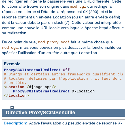
de rediriger en interne la passerelle vers une URL différente. Cette
fonctionnalité trouve son origine dans
qui redirige la
mod_cgi
réponse en interne si l'état de la réponse est
(
), et si la
OK
200
réponse contient un en-tête
(ou un autre en-tête défini)
Location
dont la valeur débute par un slash (
). Cette valeur est interprétée
/
comme une nouvelle URL locale vers laquelle Apache httpd effectue
sa redirection.
De ce point de vue,
fait la même chose que
mod_proxy_scgi
, mais vous pouvez en plus désactiver la fonctionnalité ou
mod_cgi
spécifier l'utilisation d'un en-tête autre que
.
Location
Exemple
ProxySCGIInternalRedirect
Off
# Django et certains autres frameworks qualifient plei
# locales" définies par l'application ; il faut donc u
# en-tête.
<
Location
/
django-app
/>
ProxySCGIInternalRedirect
</
Location
>
Directive
ProxySCGISendfile
Description:
Active l'évaluation du pseudo en-tête de réponse
X-