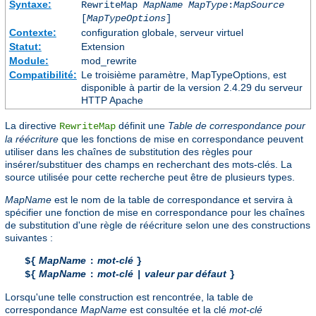
Syntaxe:
RewriteMap
MapName
MapType
:
MapSource
[
MapTypeOptions
]
Contexte:
configuration globale, serveur virtuel
Statut:
Extension
Module:
mod_rewrite
Compatibilité:
Le troisième paramètre, MapTypeOptions, est
disponible à partir de la version 2.4.29 du serveur
HTTP Apache
La directive
définit une
Table de correspondance pour
RewriteMap
la réécriture
que les fonctions de mise en correspondance peuvent
utiliser dans les chaînes de substitution des règles pour
insérer/substituer des champs en recherchant des mots-clés. La
source utilisée pour cette recherche peut être de plusieurs types.
MapName
est le nom de la table de correspondance et servira à
spécifier une fonction de mise en correspondance pour les chaînes
de substitution d'une règle de réécriture selon une des constructions
suivantes :
MapName
mot-clé
${
:
}
MapName
mot-clé
valeur par défaut
${
:
|
}
Lorsqu'une telle construction est rencontrée, la table de
correspondance
MapName
est consultée et la clé
mot-clé