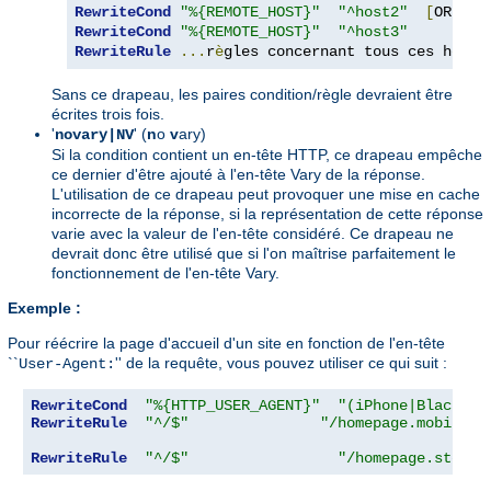
RewriteCond
"%{REMOTE_HOST}"
"^host2"
[
OR
]
RewriteCond
"%{REMOTE_HOST}"
"^host3"
RewriteRule
...
r
è
gles concernant tous ces h
ô
tes
Sans ce drapeau, les paires condition/règle devraient être
écrites trois fois.
'
' (
n
o
v
ary)
novary|NV
Si la condition contient un en-tête HTTP, ce drapeau empêche
ce dernier d'être ajouté à l'en-tête Vary de la réponse.
L'utilisation de ce drapeau peut provoquer une mise en cache
incorrecte de la réponse, si la représentation de cette réponse
varie avec la valeur de l'en-tête considéré. Ce drapeau ne
devrait donc être utilisé que si l'on maîtrise parfaitement le
fonctionnement de l'en-tête Vary.
Exemple :
Pour réécrire la page d'accueil d'un site en fonction de l'en-tête
``
'' de la requête, vous pouvez utiliser ce qui suit :
User-Agent:
RewriteCond
"%{HTTP_USER_AGENT}"
"(iPhone|Blackber
RewriteRule
"^/$"
"/homepage.mobile.h
RewriteRule
"^/$"
"/homepage.std.ht