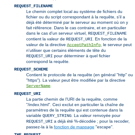
REQUEST_FILENAME
Le chemin complet local au système de fichiers du
fichier ou du script correspondant à la requête, s'il a
déjà été déterminé par le serveur au moment où on y
fait référence. Dans le cas contraire, et en particulier
dans le cas d'un serveur virtuel,
REQUEST_FILENAME
contient la valeur de
. En fonction de la
REQUEST_URI
valeur de la directive
, le serveur peut
AcceptPathInfo
n'utiliser que certains éléments de tête du
pour déterminer à quel fichier
REQUEST_URI
correspond la requête.
REQUEST_SCHEME
Contient le protocole de la requête (en général "http" ou
"https"). La valeur peut être modifiée par la directive
.
ServerName
REQUEST_URI
La partie chemin de l'URI de la requête, comme
"/index.html". Ceci exclut en particulier la chaîne de
paramètres de la requête qui est contenue dans la
variable
. La valeur renvoyée pour
QUERY_STRING
a déjà été %-décodée ; pour la recoder,
REQUEST_URI
passez-la à la
fonction de mappage
"escape".
THE_REQUEST