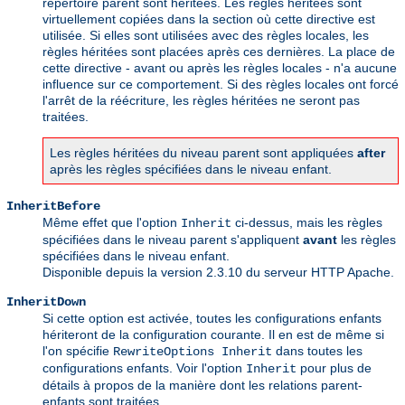
répertoire parent sont héritées. Les règles héritées sont
virtuellement copiées dans la section où cette directive est
utilisée. Si elles sont utilisées avec des règles locales, les
règles héritées sont placées après ces dernières. La place de
cette directive - avant ou après les règles locales - n'a aucune
influence sur ce comportement. Si des règles locales ont forcé
l'arrêt de la réécriture, les règles héritées ne seront pas
traitées.
Les règles héritées du niveau parent sont appliquées
after
après les règles spécifiées dans le niveau enfant.
InheritBefore
Même effet que l'option
ci-dessus, mais les règles
Inherit
spécifiées dans le niveau parent s'appliquent
avant
les règles
spécifiées dans le niveau enfant.
Disponible depuis la version 2.3.10 du serveur HTTP Apache.
InheritDown
Si cette option est activée, toutes les configurations enfants
hériteront de la configuration courante. Il en est de même si
l'on spécifie
dans toutes les
RewriteOptions Inherit
configurations enfants. Voir l'option
pour plus de
Inherit
détails à propos de la manière dont les relations parent-
enfants sont traitées.