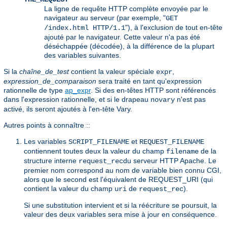
La ligne de requête HTTP complète envoyée par le
navigateur au serveur (par exemple, "
GET
"), à l'exclusion de tout en-tête
/index.html HTTP/1.1
ajouté par le navigateur. Cette valeur n'a pas été
déséchappée (décodée), à la différence de la plupart
des variables suivantes.
Si la
chaîne_de_test
contient la valeur spéciale
,
expr
expression_de_comparaison
sera traité en tant qu'expression
rationnelle de type
ap_expr
. Si des en-têtes HTTP sont référencés
dans l'expression rationnelle, et si le drapeau
n'est pas
novary
activé, ils seront ajoutés à l'en-tête Vary.
Autres points à connaître ::
Les variables
et
SCRIPT_FILENAME
REQUEST_FILENAME
contiennent toutes deux la valeur du champ
de la
filename
structure interne
du serveur HTTP Apache. Le
request_rec
premier nom correspond au nom de variable bien connu CGI,
alors que le second est l'équivalent de REQUEST_URI (qui
contient la valeur du champ
de
).
uri
request_rec
Si une substitution intervient et si la réécriture se poursuit, la
valeur des deux variables sera mise à jour en conséquence.