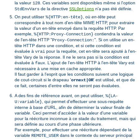
la valeur
. Ces variables sont disponibles même si l'option
128
de la directive
n'a pas été définie.
StdEnvVars
SSLOptions
On peut utiliser
, où
en-tête
peut
%{HTTP:en-tête}
correspondre à tout nom d'en-tête MIME HTTP, pour extraire
la valeur d'un en-tête envoyé dans la requête HTTP. Par
exemple,
contiendra la valeur
%{HTTP:Proxy-Connection}
de l'en-tête HTTP "
". Si on utilise un en-
Proxy-Connection:
tête HTTP dans une condition, et si cette condition est
évaluée à
pour la requête, cet en-tête sera ajouté à l'en-
vrai
tête Vary de la réponse. Il ne le sera pas si la condition est
évaluée à
. L'ajout de l'en-tête HTTP à l'en-tête Vary est
faux
nécessaire à une mise en cache appropriée.
Il faut garder à l'esprit que les conditions suivent une logique
de cout-circuit si le drapeau '
' est utilisé, et que de
ornext|OR
ce fait, certaines d'entre elles ne seront pas évaluées.
A des fins de référence avant, on peut utiliser,
%{LA-
, qui permet d'effectuer une sous-requête
U:variable}
interne à base d'URL, afin de déterminer la valeur finale de
variable
. Ceci permet d'accéder à la valeur d'une variable
pour la réécriture inconnue à ce stade du traitement, mais qui
sera définie au cours d'une phase ultérieure.
Par exemple, pour effectuer une réécriture dépendant de la
variable
dans le contexte du serveur principal
REMOTE_USER