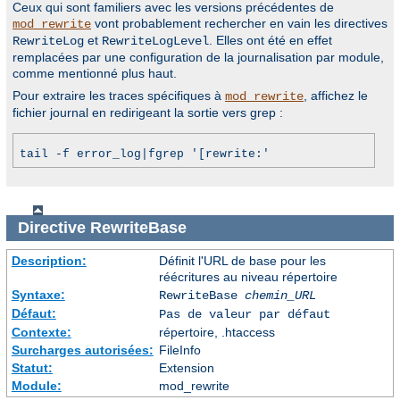
Ceux qui sont familiers avec les versions précédentes de
vont probablement rechercher en vain les directives
mod_rewrite
et
. Elles ont été en effet
RewriteLog
RewriteLogLevel
remplacées par une configuration de la journalisation par module,
comme mentionné plus haut.
Pour extraire les traces spécifiques à
, affichez le
mod_rewrite
fichier journal en redirigeant la sortie vers grep :
tail -f error_log|fgrep '[rewrite:'
Directive
RewriteBase
Description:
Définit l'URL de base pour les
réécritures au niveau répertoire
Syntaxe:
RewriteBase
chemin_URL
Défaut:
Pas de valeur par défaut
Contexte:
répertoire, .htaccess
Surcharges autorisées:
FileInfo
Statut:
Extension
Module:
mod_rewrite