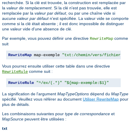
recherchée. Si la clé est trouvée, la construction est remplacée par
la
valeur de remplacement
. Si la clé n'est pas trouvée, elle est
remplacée par la
valeur par défaut
, ou par une chaîne vide si
aucune
valeur par défaut
n'est spécifiée. La valeur vide se comporte
comme si la clé était absente ; il est donc impossible de distinguer
une valeur vide d'une absence de clé.
Par exemple, vous pouvez définir une directive
comme
RewriteMap
suit
RewriteMap
 map-exemple 
"txt:/chemin/vers/fichier/map
Vous pourrez ensuite utiliser cette table dans une directive
comme suit :
RewriteRule
RewriteRule
"^/ex/(.*)"
"${map-exemple:$1}"
La signification de l'argument
MapTypeOptions
dépend du
MapType
spécifié. Veuillez vous référer au document
Utiliser RewriteMap
pour
plus de détails.
Les combinaisons suivantes pour
type de correspondance
et
MapSource
peuvent être utilisées :
txt