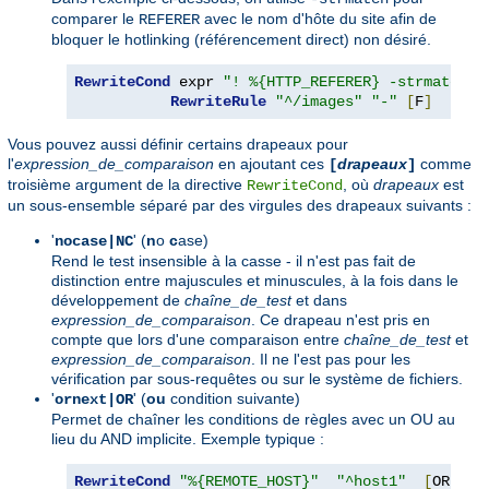
comparer le
avec le nom d'hôte du site afin de
REFERER
bloquer le hotlinking (référencement direct) non désiré.
RewriteCond
 expr 
"! %{HTTP_REFERER} -strmatch '
RewriteRule
"^/images"
"-"
[
F
]
Vous pouvez aussi définir certains drapeaux pour
l'
expression_de_comparaison
en ajoutant ces
drapeaux
comme
[
]
troisième argument de la directive
, où
drapeaux
est
RewriteCond
un sous-ensemble séparé par des virgules des drapeaux suivants :
'
' (
n
o
c
ase)
nocase|NC
Rend le test insensible à la casse - il n'est pas fait de
distinction entre majuscules et minuscules, à la fois dans le
développement de
chaîne_de_test
et dans
expression_de_comparaison
. Ce drapeau n'est pris en
compte que lors d'une comparaison entre
chaîne_de_test
et
expression_de_comparaison
. Il ne l'est pas pour les
vérification par sous-requêtes ou sur le système de fichiers.
'
' (
ou
condition suivante)
ornext|OR
Permet de chaîner les conditions de règles avec un OU au
lieu du AND implicite. Exemple typique :
RewriteCond
"%{REMOTE_HOST}"
"^host1"
[
OR
]