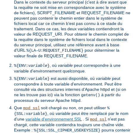
Dans le contexte du serveur principal (c'est à dire avant que
la requête ne soit mise en correspondance avec le système
de fichiers), SCRIPT_FILENAME et REQUEST_FILENAME ne
peuvent pas contenir le chemin entier dans le système de
fichiers local car ce chemin b'est pas connu à ce stade du
traitement. Dans ce cas, les deux variables contiendront la
valeur de REQUEST_URI. Pour obtenir le chemin complet de
la requête dans le système de fichiers local dans le contexte
du serveur principal, utilisez une référence avant à base
d'URL
pour déterminer la
%{LA-U:REQUEST_FILENAME}
valeur finale de REQUEST_FILENAME.
, où
variable
peut correspondre à une
%{ENV:
variable
}
variable d'environnement quelconque.
est aussi disponible, où
variable
peut
%{ENV:variable}
correspondre à toute variable d'environnement. Peut être
consulté via des structures internes d'Apache httpd et (si on
ne les trouve pas ici) via la fonction
à partir du
getenv()
processus du serveur Apache httpd.
Que
soit chargé ou non, on peut utiliser
mod_ssl
%
, où
variable
peut être remplacé par le nom
{SSL:variable}
d'une
variable d'environnement SSL
. Si
n'est pas
mod_ssl
chargé, cette variable contiendra toujours une chaîne vide.
Exemple :
pourra contenir
%{SSL:SSL_CIPHER_USEKEYSIZE}