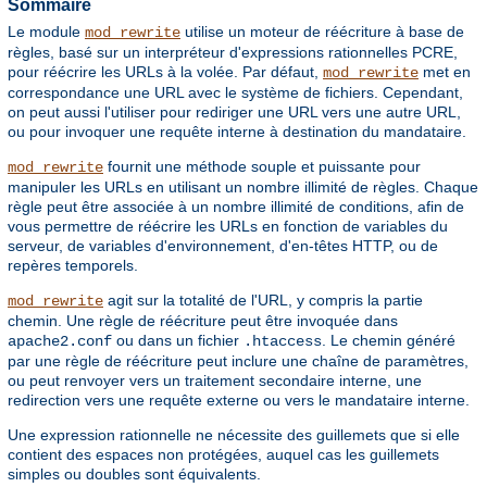
Sommaire
Le module
utilise un moteur de réécriture à base de
mod_rewrite
règles, basé sur un interpréteur d'expressions rationnelles PCRE,
pour réécrire les URLs à la volée. Par défaut,
met en
mod_rewrite
correspondance une URL avec le système de fichiers. Cependant,
on peut aussi l'utiliser pour rediriger une URL vers une autre URL,
ou pour invoquer une requête interne à destination du mandataire.
fournit une méthode souple et puissante pour
mod_rewrite
manipuler les URLs en utilisant un nombre illimité de règles. Chaque
règle peut être associée à un nombre illimité de conditions, afin de
vous permettre de réécrire les URLs en fonction de variables du
serveur, de variables d'environnement, d'en-têtes HTTP, ou de
repères temporels.
agit sur la totalité de l'URL, y compris la partie
mod_rewrite
chemin. Une règle de réécriture peut être invoquée dans
ou dans un fichier
. Le chemin généré
apache2.conf
.htaccess
par une règle de réécriture peut inclure une chaîne de paramètres,
ou peut renvoyer vers un traitement secondaire interne, une
redirection vers une requête externe ou vers le mandataire interne.
Une expression rationnelle ne nécessite des guillemets que si elle
contient des espaces non protégées, auquel cas les guillemets
simples ou doubles sont équivalents.