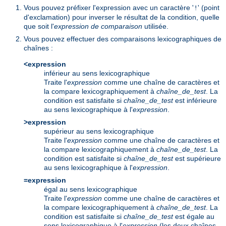
Vous pouvez préfixer l'expression avec un caractère '
' (point
!
d'exclamation) pour inverser le résultat de la condition, quelle
que soit l'
expression de comparaison
utilisée.
Vous pouvez effectuer des comparaisons lexicographiques de
chaînes :
<expression
inférieur au sens lexicographique
Traite l'
expression
comme une chaîne de caractères et
la compare lexicographiquement à
chaîne_de_test
. La
condition est satisfaite si
chaîne_de_test
est inférieure
au sens lexicographique à l'
expression
.
>expression
supérieur au sens lexicographique
Traite l'
expression
comme une chaîne de caractères et
la compare lexicographiquement à
chaîne_de_test
. La
condition est satisfaite si
chaîne_de_test
est supérieure
au sens lexicographique à l'
expression
.
=expression
égal au sens lexicographique
Traite l'
expression
comme une chaîne de caractères et
la compare lexicographiquement à
chaîne_de_test
. La
condition est satisfaite si
chaîne_de_test
est égale au
sens lexicographique à l'
expression
(les deux chaînes