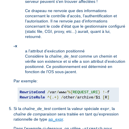
serveur peuvent s'en trouver affectées !
Ce drapeau ne renvoie
que
des informations
concernant le contrôle d'accès, l'authentification et
l'autorisation. Il ne renvoie
pas
d'informations
concernant le code d'état que le gestionnaire configuré
(static file, CGI, proxy, etc...) aurait, quant à lui,
retourné.
-x
a l'attribut d'exécution positionné
Considère la
chaîne_de_test
comme un chemin et
vérifie son existence et si elle a son attribut d'exécution
positionné. Ce positionnement est déterminé en
fonction de l'OS sous-jacent.
Par exemple:
RewriteCond
/
var
/
www
/%{
REQUEST_URI
}
!-
RewriteRule
^(.+)
/
other
/
archive
/
$1 
[
R
]
Si la
chaîne_de_test
contient la valeur spéciale
, la
expr
chaîne de comparaison
sera traitée en tant qu'expression
rationnelle de type
ap_expr
.
Dans l'exemple ci-dessous, on utilise
pour
-strmatch