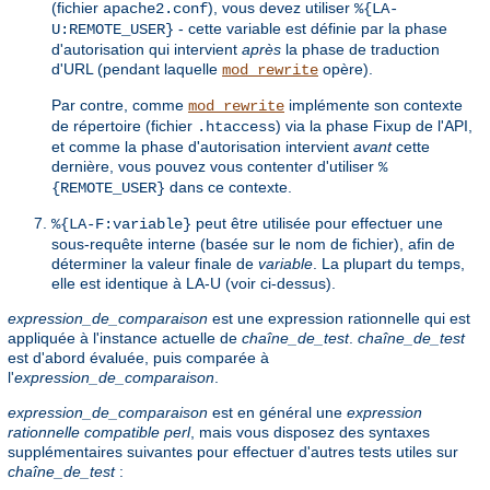
(fichier
), vous devez utiliser
apache2.conf
%{LA-
- cette variable est définie par la phase
U:REMOTE_USER}
d'autorisation qui intervient
après
la phase de traduction
d'URL (pendant laquelle
opère).
mod_rewrite
Par contre, comme
implémente son contexte
mod_rewrite
de répertoire (fichier
) via la phase Fixup de l'API,
.htaccess
et comme la phase d'autorisation intervient
avant
cette
dernière, vous pouvez vous contenter d'utiliser
%
dans ce contexte.
{REMOTE_USER}
peut être utilisée pour effectuer une
%{LA-F:variable}
sous-requête interne (basée sur le nom de fichier), afin de
déterminer la valeur finale de
variable
. La plupart du temps,
elle est identique à LA-U (voir ci-dessus).
expression_de_comparaison
est une expression rationnelle qui est
appliquée à l'instance actuelle de
chaîne_de_test
.
chaîne_de_test
est d'abord évaluée, puis comparée à
l'
expression_de_comparaison
.
expression_de_comparaison
est en général une
expression
rationnelle compatible perl
, mais vous disposez des syntaxes
supplémentaires suivantes pour effectuer d'autres tests utiles sur
chaîne_de_test
: