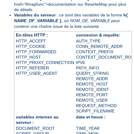
href="#mapfunc">documentation sur RewriteMap
pour plus
de détails.
Variables du serveur
: ce sont des variables de la forme
%{
NAME_OF_VARIABLE
, où
NOM_DE_VARIABLE
peut
}
contenir une chaîne issue de la liste suivante :
En-têtes HTTP :
connexion & requête:
HTTP_ACCEPT
AUTH_TYPE
HTTP_COOKIE
CONN_REMOTE_ADDR
HTTP_FORWARDED
CONTEXT_PREFIX
HTTP_HOST
CONTEXT_DOCUMENT_RO
HTTP_PROXY_CONNECTION
IPV6
HTTP_REFERER
PATH_INFO
HTTP_USER_AGENT
QUERY_STRING
REMOTE_ADDR
REMOTE_HOST
REMOTE_IDENT
REMOTE_PORT
REMOTE_USER
REQUEST_METHOD
SCRIPT_FILENAME
variables internes au
date et heure :
serveur :
DOCUMENT_ROOT
TIME_YEAR
SCRIPT_GROUP
TIME_MON