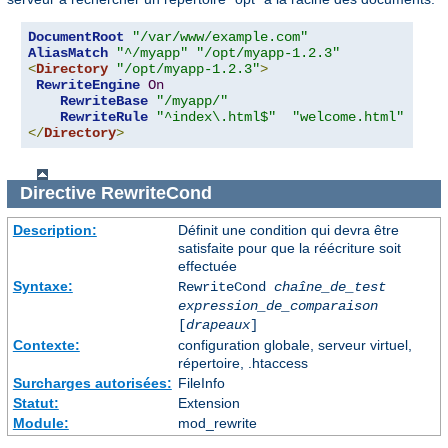
DocumentRoot
"/var/www/example.com"
AliasMatch
"^/myapp"
"/opt/myapp-1.2.3"
<
Directory
"/opt/myapp-1.2.3"
>
RewriteEngine
On
RewriteBase
"/myapp/"
RewriteRule
"^index\.html$"
"welcome.html"
</
Directory
>
Directive
RewriteCond
Description:
Définit une condition qui devra être
satisfaite pour que la réécriture soit
effectuée
Syntaxe:
RewriteCond
chaîne_de_test
expression_de_comparaison
[
drapeaux
]
Contexte:
configuration globale, serveur virtuel,
répertoire, .htaccess
Surcharges autorisées:
FileInfo
Statut:
Extension
Module:
mod_rewrite