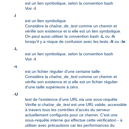
est un lien symbolique, selon la convention bash
Voir
-l
.
-l
est un
l
ien symbolique
Considère la
chaîne_de_test
comme un chemin et
vérifie son existence et si elle est un lien symbolique.
On peut aussi utiliser la convention bash
-L
ou
-h
lorsqu'il y a risque de confusion avec les tests
-lt
ou
-le
.
-L
est un lien symbolique, selon la convention bash
Voir
-l
.
-s
est un fichier régulier d'une certaine taille
Considère la
chaîne_de_test
comme un chemin et
vérifie son existence et si elle est un fichier régulier
d'une taille supérieure à zéro.
-U
test de l'existence d'une URL via une sous-requête
Vérifie si
chaîne_de_test
est une URL valide, accessible
à travers tous les contrôles d'accès du serveur
actuellement configurés pour ce chemin. C'est une
sous-requête interne qui effectue cette vérification - à
utiliser avec précautions car les performances du