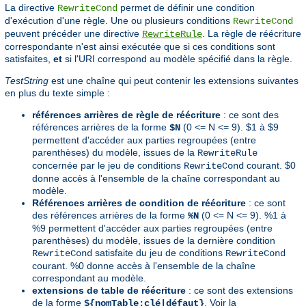
La directive
permet de définir une condition
RewriteCond
d'exécution d'une règle. Une ou plusieurs conditions
RewriteCond
peuvent précéder une directive
. La règle de réécriture
RewriteRule
correspondante n'est ainsi exécutée que si ces conditions sont
satisfaites,
et
si l'URI correspond au modèle spécifié dans la règle.
TestString
est une chaîne qui peut contenir les extensions suivantes
en plus du texte simple :
références arrières de règle de réécriture
: ce sont des
références arrières de la forme
(0 <= N <= 9). $1 à $9
$N
permettent d'accéder aux parties regroupées (entre
parenthèses) du modèle, issues de la
RewriteRule
concernée par le jeu de conditions
courant. $0
RewriteCond
donne accès à l'ensemble de la chaîne correspondant au
modèle.
Références arrières de condition de réécriture
: ce sont
des références arrières de la forme
(0 <= N <= 9). %1 à
%N
%9 permettent d'accéder aux parties regroupées (entre
parenthèses) du modèle, issues de la dernière condition
satisfaite du jeu de conditions
RewriteCond
RewriteCond
courant. %0 donne accès à l'ensemble de la chaîne
correspondant au modèle.
extensions de table de réécriture
: ce sont des extensions
de la forme
. Voir la
${nomTable:clé|défaut}