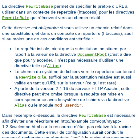
La directive
permet de spécifier le préfixe d'URL à
RewriteBase
utiliser dans un contexte de répertoire (htaccess) pour les directives
qui réécrivent vers un chemin relatif.
RewriteRule
Cette directive est
obligatoire
si vous utilisez un chemin relatif dans
une substitution, et dans un contexte de répertoire (htaccess), sauf
si au moins une de ces conditions est vérifiée :
La requête initiale, ainsi que la substitution, se situent par
raport à la valeur de la directive
(c'est à dire
DocumentRoot
que pour y accéder, il n'est pas nécessaire d'utiliser une
directive telle qu'
).
Alias
Le chemin du système de fichiers vers le répertoire contenant
la
, suffixé par la substitution relative est aussi
RewriteRule
valide en tant qu'URL sur le serveur (ce qui est rare).
A partir de la version 2.4.16 du serveur HTTP Apache, cette
directive peut être omise lorsque la requête est mise en
correspondance avec le système de fichiers via la directive
ou le module
.
Alias
mod_userdir
Dans l'exemple ci-dessous, la directive
est nécessaire
RewriteBase
afin d'éviter une réécriture en http://example.com/opt/myapp-
1.2.3/welcome.html car la ressource n'était pas relative à la racine
des documents. Cette erreur de configuration aurait conduit le
serveur à rechercher un répertoire "opt" à la racine des documents.