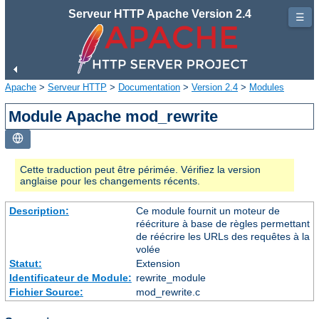
Serveur HTTP Apache Version 2.4
☰
Apache
>
Serveur HTTP
>
Documentation
>
Version 2.4
>
Modules
Module Apache mod_rewrite
Cette traduction peut être périmée. Vérifiez la version
anglaise pour les changements récents.
Description:
Ce module fournit un moteur de
réécriture à base de règles permettant
de réécrire les URLs des requêtes à la
volée
Statut:
Extension
Identificateur de Module:
rewrite_module
Fichier Source:
mod_rewrite.c