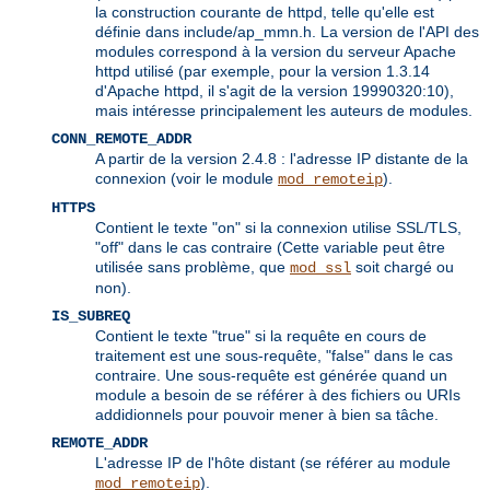
la construction courante de httpd, telle qu'elle est
définie dans include/ap_mmn.h. La version de l'API des
modules correspond à la version du serveur Apache
httpd utilisé (par exemple, pour la version 1.3.14
d'Apache httpd, il s'agit de la version 19990320:10),
mais intéresse principalement les auteurs de modules.
CONN_REMOTE_ADDR
A partir de la version 2.4.8 : l'adresse IP distante de la
connexion (voir le module
).
mod_remoteip
HTTPS
Contient le texte "on" si la connexion utilise SSL/TLS,
"off" dans le cas contraire (Cette variable peut être
utilisée sans problème, que
soit chargé ou
mod_ssl
non).
IS_SUBREQ
Contient le texte "true" si la requête en cours de
traitement est une sous-requête, "false" dans le cas
contraire. Une sous-requête est générée quand un
module a besoin de se référer à des fichiers ou URIs
addidionnels pour pouvoir mener à bien sa tâche.
REMOTE_ADDR
L'adresse IP de l'hôte distant (se référer au module
).
mod_remoteip