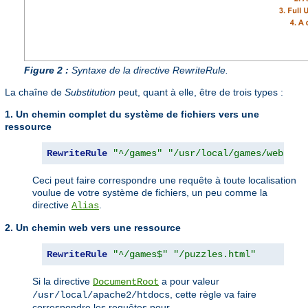
Figure 2 :
Syntaxe de la directive RewriteRule.
La chaîne de
Substitution
peut, quant à elle, être de trois types :
1. Un chemin complet du système de fichiers vers une
ressource
RewriteRule
"^/games"
"/usr/local/games/web/puz
Ceci peut faire correspondre une requête à toute localisation
voulue de votre système de fichiers, un peu comme la
directive
.
Alias
2. Un chemin web vers une ressource
RewriteRule
"^/games$"
"/puzzles.html"
Si la directive
a pour valeur
DocumentRoot
, cette règle va faire
/usr/local/apache2/htdocs
correspondre les requêtes pour