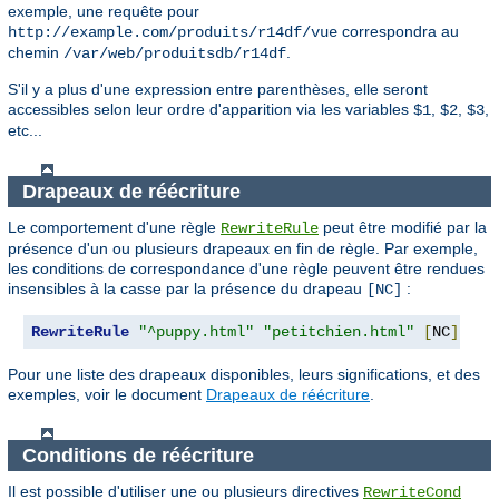
exemple, une requête pour
correspondra au
http://example.com/produits/r14df/vue
chemin
.
/var/web/produitsdb/r14df
S'il y a plus d'une expression entre parenthèses, elle seront
accessibles selon leur ordre d'apparition via les variables
,
,
,
$1
$2
$3
etc...
Drapeaux de réécriture
Le comportement d'une règle
peut être modifié par la
RewriteRule
présence d'un ou plusieurs drapeaux en fin de règle. Par exemple,
les conditions de correspondance d'une règle peuvent être rendues
insensibles à la casse par la présence du drapeau
:
[NC]
RewriteRule
"^puppy.html"
"petitchien.html"
[
NC
]
Pour une liste des drapeaux disponibles, leurs significations, et des
exemples, voir le document
Drapeaux de réécriture
.
Conditions de réécriture
Il est possible d'utiliser une ou plusieurs directives
RewriteCond