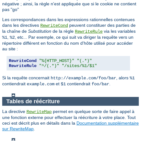
négative ; ainsi, la règle n'est appliquée que si le cookie ne contient
pas "go"
Les correspondances dans les expressions rationnelles contenues
dans les directives
peuvent constituer des parties de
RewriteCond
la chaîne de
Substitution
de la règle
via les variables
RewriteRule
,
, etc... Par exemple, ce qui suit va diriger la requête vers un
%1
%2
répertoire différent en fonction du nom d'hôte utilisé pour accéder
au site :
RewriteCond
"%{HTTP_HOST}"
"(.*)"
RewriteRule
"^/(.*)"
"/sites/%1/$1"
Si la requête concernait
, alors
http://example.com/foo/bar
%1
contiendrait
et
contiendrait
.
example.com
$1
foo/bar
Tables de réécriture
La directive
permet en quelque sorte de faire appel à
RewriteMap
une fonction externe pour effectuer la réécriture à votre place. Tout
ceci est décrit plus en détails dans la
Documentation supplémentaire
sur RewriteMap
.