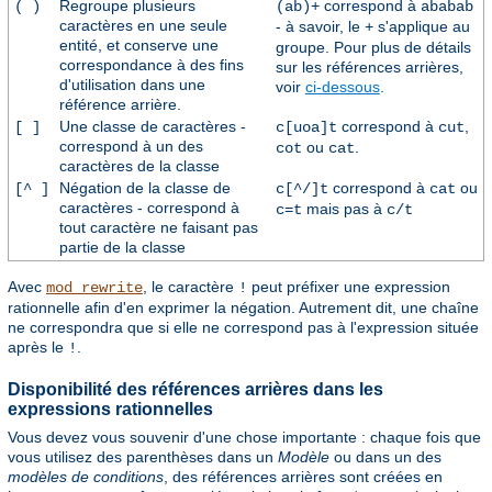
Regroupe plusieurs
correspond à
( )
(ab)+
ababab
caractères en une seule
- à savoir, le
s'applique au
+
entité, et conserve une
groupe. Pour plus de détails
correspondance à des fins
sur les références arrières,
d'utilisation dans une
voir
ci-dessous
.
référence arrière.
Une classe de caractères -
correspond à
,
[ ]
c[uoa]t
cut
correspond à un des
ou
.
cot
cat
caractères de la classe
Négation de la classe de
correspond à
ou
[^ ]
c[^/]t
cat
caractères - correspond à
mais pas à
c=t
c/t
tout caractère ne faisant pas
partie de la classe
Avec
, le caractère
peut préfixer une expression
mod_rewrite
!
rationnelle afin d'en exprimer la négation. Autrement dit, une chaîne
ne correspondra que si elle ne correspond pas à l'expression située
après le
.
!
Disponibilité des références arrières dans les
expressions rationnelles
Vous devez vous souvenir d'une chose importante : chaque fois que
vous utilisez des parenthèses dans un
Modèle
ou dans un des
modèles de conditions
, des références arrières sont créées en