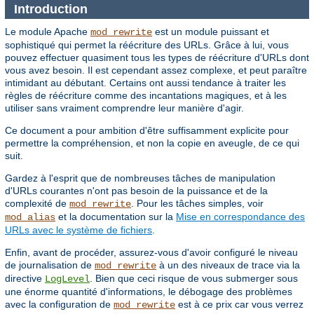
Introduction
Le module Apache
est un module puissant et
mod_rewrite
sophistiqué qui permet la réécriture des URLs. Grâce à lui, vous
pouvez effectuer quasiment tous les types de réécriture d'URLs dont
vous avez besoin. Il est cependant assez complexe, et peut paraître
intimidant au débutant. Certains ont aussi tendance à traiter les
règles de réécriture comme des incantations magiques, et à les
utiliser sans vraiment comprendre leur manière d'agir.
Ce document a pour ambition d'être suffisamment explicite pour
permettre la compréhension, et non la copie en aveugle, de ce qui
suit.
Gardez à l'esprit que de nombreuses tâches de manipulation
d'URLs courantes n'ont pas besoin de la puissance et de la
complexité de
. Pour les tâches simples, voir
mod_rewrite
et la documentation sur la
Mise en correspondance des
mod_alias
URLs avec le système de fichiers
.
Enfin, avant de procéder, assurez-vous d'avoir configuré le niveau
de journalisation de
à un des niveaux de trace via la
mod_rewrite
directive
. Bien que ceci risque de vous submerger sous
LogLevel
une énorme quantité d'informations, le débogage des problèmes
avec la configuration de
est à ce prix car vous verrez
mod_rewrite