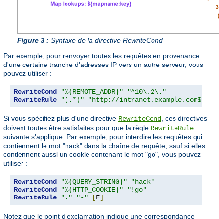
Figure 3 :
Syntaxe de la directive RewriteCond
Par exemple, pour renvoyer toutes les requêtes en provenance
d'une certaine tranche d'adresses IP vers un autre serveur, vous
pouvez utiliser :
RewriteCond
"%{REMOTE_ADDR}"
"^10\.2\."
RewriteRule
"(.*)"
"http://intranet.example.com$1"
Si vous spécifiez plus d'une directive
, ces directives
RewriteCond
doivent toutes être satisfaites pour que la règle
RewriteRule
suivante s'applique. Par exemple, pour interdire les requêtes qui
contiennent le mot "hack" dans la chaîne de requête, sauf si elles
contiennent aussi un cookie contenant le mot "go", vous pouvez
utiliser :
RewriteCond
"%{QUERY_STRING}"
"hack"
RewriteCond
"%{HTTP_COOKIE}"
"!go"
RewriteRule
"."
"-"
[
F
]
Notez que le point d'exclamation indique une correspondance