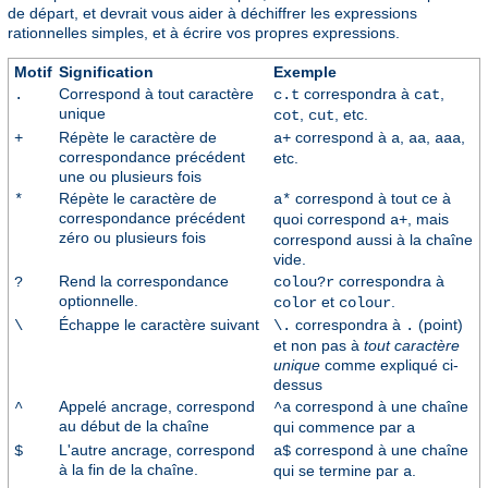
de départ, et devrait vous aider à déchiffrer les expressions
rationnelles simples, et à écrire vos propres expressions.
Motif
Signification
Exemple
Correspond à tout caractère
correspondra à
,
.
c.t
cat
unique
,
, etc.
cot
cut
Répète le caractère de
correspond à
,
,
,
+
a+
a
aa
aaa
correspondance précédent
etc.
une ou plusieurs fois
Répète le caractère de
correspond à tout ce à
*
a*
correspondance précédent
quoi correspond
, mais
a+
zéro ou plusieurs fois
correspond aussi à la chaîne
vide.
Rend la correspondance
correspondra à
?
colou?r
optionnelle.
et
.
color
colour
Échappe le caractère suivant
correspondra à
(point)
\
\.
.
et non pas à
tout caractère
unique
comme expliqué ci-
dessus
Appelé ancrage, correspond
correspond à une chaîne
^
^a
au début de la chaîne
qui commence par
a
L'autre ancrage, correspond
correspond à une chaîne
$
a$
à la fin de la chaîne.
qui se termine par
.
a