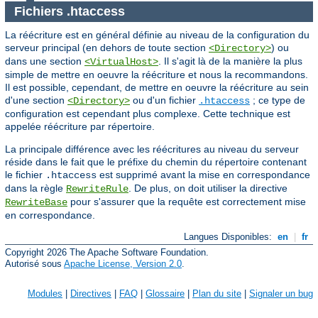
Fichiers .htaccess
La réécriture est en général définie au niveau de la configuration du
serveur principal (en dehors de toute section
) ou
<Directory>
dans une section
. Il s'agit là de la manière la plus
<VirtualHost>
simple de mettre en oeuvre la réécriture et nous la recommandons.
Il est possible, cependant, de mettre en oeuvre la réécriture au sein
d'une section
ou d'un fichier
; ce type de
<Directory>
.htaccess
configuration est cependant plus complexe. Cette technique est
appelée réécriture par répertoire.
La principale différence avec les réécritures au niveau du serveur
réside dans le fait que le préfixe du chemin du répertoire contenant
le fichier
est supprimé avant la mise en correspondance
.htaccess
dans la règle
. De plus, on doit utiliser la directive
RewriteRule
pour s'assurer que la requête est correctement mise
RewriteBase
en correspondance.
Langues Disponibles:
en
|
fr
Copyright 2026 The Apache Software Foundation.
Autorisé sous
Apache License, Version 2.0
.
Modules
|
Directives
|
FAQ
|
Glossaire
|
Plan du site
|
Signaler un bug