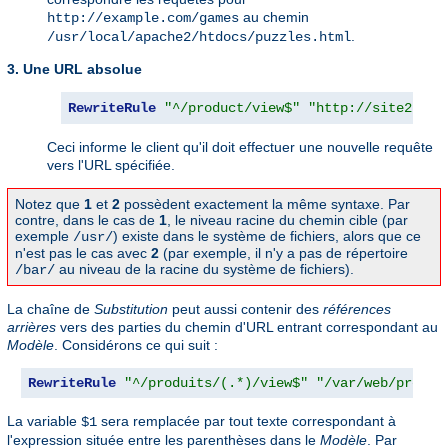
au chemin
http://example.com/games
.
/usr/local/apache2/htdocs/puzzles.html
3. Une URL absolue
RewriteRule
"^/product/view$"
"http://site2.exa
Ceci informe le client qu'il doit effectuer une nouvelle requête
vers l'URL spécifiée.
Notez que
1
et
2
possèdent exactement la même syntaxe. Par
contre, dans le cas de
1
, le niveau racine du chemin cible (par
exemple
) existe dans le système de fichiers, alors que ce
/usr/
n'est pas le cas avec
2
(par exemple, il n'y a pas de répertoire
au niveau de la racine du système de fichiers).
/bar/
La chaîne de
Substitution
peut aussi contenir des
références
arrières
vers des parties du chemin d'URL entrant correspondant au
Modèle
. Considérons ce qui suit :
RewriteRule
"^/produits/(.*)/view$"
"/var/web/produi
La variable
sera remplacée par tout texte correspondant à
$1
l'expression située entre les parenthèses dans le
Modèle
. Par