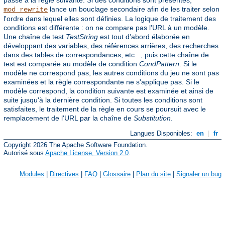
passe à la règle suivante. Si des conditions sont présentes,
lance un bouclage secondaire afin de les traiter selon
mod_rewrite
l'ordre dans lequel elles sont définies. La logique de traitement des
conditions est différente : on ne compare pas l'URL à un modèle.
Une chaîne de test
TestString
est tout d'abord élaborée en
développant des variables, des références arrières, des recherches
dans des tables de correspondances, etc..., puis cette chaîne de
test est comparée au modèle de condition
CondPattern
. Si le
modèle ne correspond pas, les autres conditions du jeu ne sont pas
examinées et la règle correspondante ne s'applique pas. Si le
modèle correspond, la condition suivante est examinée et ainsi de
suite jusqu'à la dernière condition. Si toutes les conditions sont
satisfaites, le traitement de la règle en cours se poursuit avec le
remplacement de l'URL par la chaîne de
Substitution
.
Langues Disponibles:
en
|
fr
Copyright 2026 The Apache Software Foundation.
Autorisé sous
Apache License, Version 2.0
.
Modules
|
Directives
|
FAQ
|
Glossaire
|
Plan du site
|
Signaler un bug