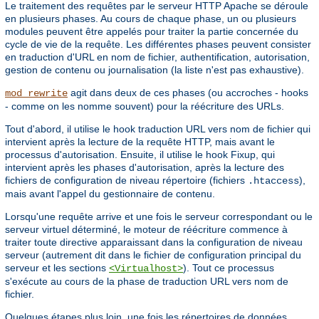
Le traitement des requêtes par le serveur HTTP Apache se déroule
en plusieurs phases. Au cours de chaque phase, un ou plusieurs
modules peuvent être appelés pour traiter la partie concernée du
cycle de vie de la requête. Les différentes phases peuvent consister
en traduction d'URL en nom de fichier, authentification, autorisation,
gestion de contenu ou journalisation (la liste n'est pas exhaustive).
agit dans deux de ces phases (ou accroches - hooks
mod_rewrite
- comme on les nomme souvent) pour la réécriture des URLs.
Tout d'abord, il utilise le hook traduction URL vers nom de fichier qui
intervient après la lecture de la requête HTTP, mais avant le
processus d'autorisation. Ensuite, il utilise le hook Fixup, qui
intervient après les phases d'autorisation, après la lecture des
fichiers de configuration de niveau répertoire (fichiers
),
.htaccess
mais avant l'appel du gestionnaire de contenu.
Lorsqu'une requête arrive et une fois le serveur correspondant ou le
serveur virtuel déterminé, le moteur de réécriture commence à
traiter toute directive apparaissant dans la configuration de niveau
serveur (autrement dit dans le fichier de configuration principal du
serveur et les sections
). Tout ce processus
<Virtualhost>
s'exécute au cours de la phase de traduction URL vers nom de
fichier.
Quelques étapes plus loin, une fois les répertoires de données