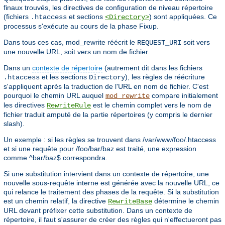
finaux trouvés, les directives de configuration de niveau répertoire
(fichiers
et sections
) sont appliquées. Ce
.htaccess
<Directory>
processus s'exécute au cours de la phase Fixup.
Dans tous ces cas, mod_rewrite réécrit le
soit vers
REQUEST_URI
une nouvelle URL, soit vers un nom de fichier.
Dans un
contexte de répertoire
(autrement dit dans les fichiers
et les sections
), les règles de réécriture
.htaccess
Directory
s'appliquent après la traduction de l'URL en nom de fichier. C'est
pourquoi le chemin URL auquel
compare initialement
mod_rewrite
les directives
est le chemin complet vers le nom de
RewriteRule
fichier traduit amputé de la partie répertoires (y compris le dernier
slash).
Un exemple : si les règles se trouvent dans /var/www/foo/.htaccess
et si une requête pour /foo/bar/baz est traité, une expression
comme ^bar/baz$ correspondra.
Si une substitution intervient dans un contexte de répertoire, une
nouvelle sous-requête interne est générée avec la nouvelle URL, ce
qui relance le traitement des phases de la requête. Si la substitution
est un chemin relatif, la directive
détermine le chemin
RewriteBase
URL devant préfixer cette substitution. Dans un contexte de
répertoire, il faut s'assurer de créer des règles qui n'effectueront pas