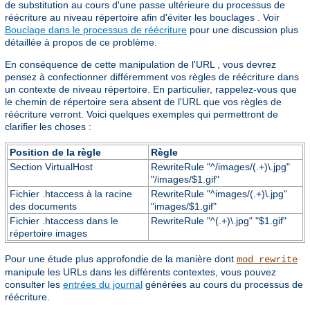
de substitution au cours d'une passe ultérieure du processus de
réécriture au niveau répertoire afin d'éviter les bouclages . Voir
Bouclage dans le processus de réécriture
pour une discussion plus
détaillée à propos de ce problème.
En conséquence de cette manipulation de l'URL , vous devrez
pensez à confectionner différemment vos règles de réécriture dans
un contexte de niveau répertoire. En particulier, rappelez-vous que
le chemin de répertoire sera absent de l'URL que vos règles de
réécriture verront. Voici quelques exemples qui permettront de
clarifier les choses :
Position de la règle
Règle
Section VirtualHost
RewriteRule "^/images/(.+)\.jpg"
"/images/$1.gif"
Fichier .htaccess à la racine
RewriteRule "^images/(.+)\.jpg"
des documents
"images/$1.gif"
Fichier .htaccess dans le
RewriteRule "^(.+)\.jpg" "$1.gif"
répertoire images
Pour une étude plus approfondie de la manière dont
mod_rewrite
manipule les URLs dans les différents contextes, vous pouvez
consulter les
entrées du journal
générées au cours du processus de
réécriture.