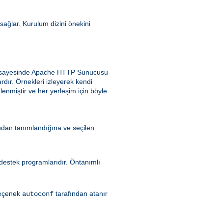
 sağlar. Kurulum dizini önekini
ek sayesinde Apache HTTP Sunucusu
dır. Örnekleri izleyerek kendi
enmiştir ve her yerleşim için böyle
ndan tanımlandığına ve seçilen
ı destek programlarıdır. Öntanımlı
seçenek
tarafından atanır
autoconf