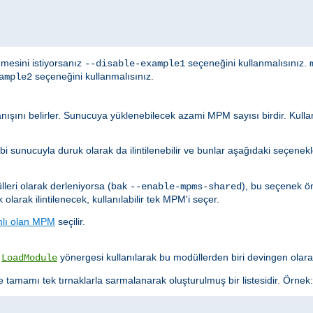
mesini istiyorsanız
seçeneğini kullanmalısınız.
--disable-example1
seçeneğini kullanmalısınız.
ample2
şını belirler. Sunucuya yüklenebilecek azami MPM sayısı birdir. Kulla
sunucuyla duruk olarak da ilintilenebilir ve bunlar aşağıdaki seçenekler
leri olarak derleniyorsa (bak
), bu seçenek ö
--enable-mpms-shared
larak ilintilenecek, kullanılabilir tek MPM'i seçer.
mlı olan MPM
seçilir.
.
yönergesi kullanılarak bu modüllerden biri devingen olara
LoadModule
 tamamı tek tırnaklarla sarmalanarak oluşturulmuş bir listesidir. Örnek: