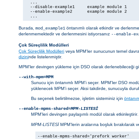
  ...

  --disable-example1     example module 1

  --enable-example2      example module 2

  ...
Burada,
öntanımlı olarak etkindir ve derlenme
mod_example1
derlenmemektedir ve derlenmesini istiyorsanız
--enable-ex
Çok Süreçlilik Modülleri
Çok Süreçlilik Modülleri
veya MPM'ler sunucunun temel davranı
dizini
nde listelenmiştir.
MPM'ler devingen yükleme için DSO olarak derlenebileceği gibi 
--with-mpm=MPM
Sunucu için öntanımlı MPM'i seçer. MPM'ler DSO modül
yüklenecek MPM'i seçer. Aksi takdirde, sunucuyla duruk o
Bu seçenek belirtilmezse, işletim sisteminiz için
öntanı
--enable-mpms-shared=
MPM-LISTESİ
MPM'leri devingen paylaşımlı modül olarak etkinleştirir
MPM-LISTESİ
MPM'lerin aralarına boşluk bırakılarak ve
--enable-mpms-shared='prefork worker'