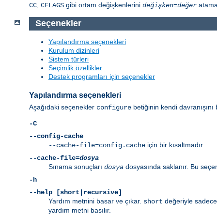
,
gibi ortam değişkenlerini
atamal
CC
CFLAGS
değişken
=
değer
Seçenekler
Yapılandırma seçenekleri
Kurulum dizinleri
Sistem türleri
Seçimlik özellikler
Destek programları için seçenekler
Yapılandırma seçenekleri
Aşağıdaki seçenekler
betiğinin kendi davranışını b
configure
-C
--config-cache
için bir kısaltmadır.
--cache-file=config.cache
--cache-file=
dosya
Sınama sonuçları
dosyasında saklanır. Bu seçene
dosya
-h
--help [short|recursive]
Yardım metnini basar ve çıkar.
değeriyle sadece 
short
yardım metni basılır.