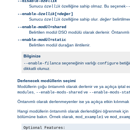
--disable-
özellik
Sunucu
özelliğine sahip olmaz. Bu seçenek
özellik
-
--enable-
özellik
[=
değer
]
Sunucu
özelliğine sahip olur.
belirtilme
özellik
değer
--enable-
modül
=shared
Belirtilen modül DSO modülü olarak derlenir. Öntanımlı o
--enable-
modül
=static
Belirtilen modül durağan ilintilenir.
Bilginize
seçeneğinin varlığı
betiğ
--enable-
filanca
configure
dikkatli olunuz.
Derlenecek modüllerin seçimi
Modüllerin çoğu öntanımlı olarak derlenir ve ya açıkça iptal 
,
ve
modules
--enable-mods-shared
--enable-mods-sta
Öntanımlı olarak derlenmeyenler ise ya açıkça etkin kılınma
Hangi modüllerin öntanımlı olarak derlendiğini öğrenmek için
bölümüne bakın. Örnek olarak,
ve
mod_example1
mod_exam
Optional Features:
