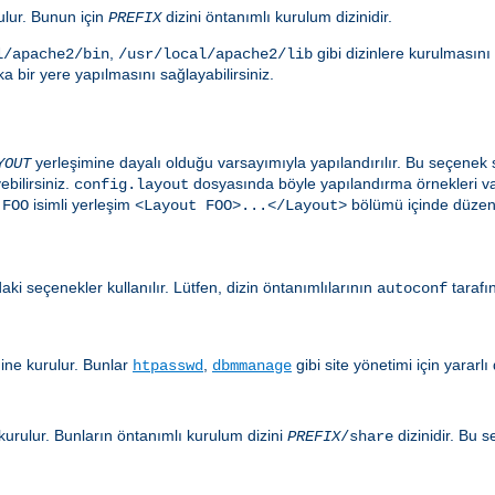
rulur. Bunun için
dizini öntanımlı kurulum dizinidir.
PREFIX
,
gibi dizinlere kurulmasını
l/apache2/bin
/usr/local/apache2/lib
 bir yere yapılmasını sağlayabilirsiniz.
yerleşimine dayalı olduğu varsayımıyla yapılandırılır. Bu seçen
YOUT
ebilirsiniz.
dosyasında böyle yapılandırma örnekleri var
config.layout
n
isimli yerleşim
bölümü içinde düzenl
FOO
<Layout FOO>...</Layout>
aki seçenekler kullanılır. Lütfen, dizin öntanımlılarının
tarafı
autoconf
ine kurulur. Bunlar
,
gibi site yönetimi için yararl
htpasswd
dbmmanage
kurulur. Bunların öntanımlı kurulum dizini
dizinidir. Bu 
PREFIX
/share