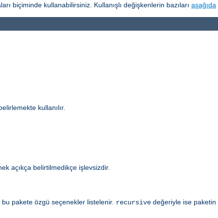
arı biçiminde kullanabilirsiniz. Kullanışlı değişkenlerin bazıları
aşağıda
elirlemekte kullanılır.
k açıkça belirtilmedikçe işlevsizdir.
bu pakete özgü seçenekler listelenir.
değeriyle ise paketin 
recursive