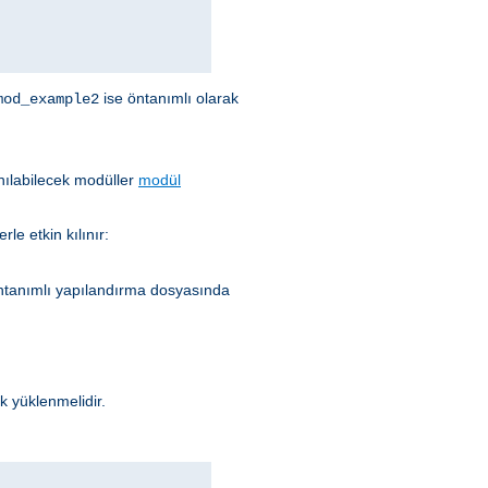
ise öntanımlı olarak
mod_example2
nılabilecek modüller
modül
le etkin kılınır:
ntanımlı yapılandırma dosyasında
k yüklenmelidir.