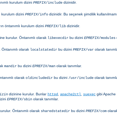
anımlı kurulum dizini
dizinidir.
PREFIX
/include
ı kurulum dizini
dizinidir. Bu seçenek şimdilik kullanılmamı
PREFIX
/info
rın öntanımlı kurulum dizini
dizinidir.
PREFIX
/lib
ine kurulur. Öntanımlı olarak
bu dizini
libexecdir
EPREFIX
/modules
r. Öntanımlı olarak
bu dizini
olarak tanıml
localstatedir
PREFIX
/var
rak
bu dizini
olarak tanımlar.
mandir
EPREFIX
/man
Öntanımlı olarak
bu dizini
olarak tanıml
oldincludedir
/usr/include
dizinine kurulur. Bunlar
,
,
gibi Apache 
izin
httpd
apache2ctl
suexec
izini
olarak tanımlar.
EPREFIX
/sbin
kurulur. Öntanımlı olarak
bu dizini
olara
sharedstatedir
PREFIX
/com