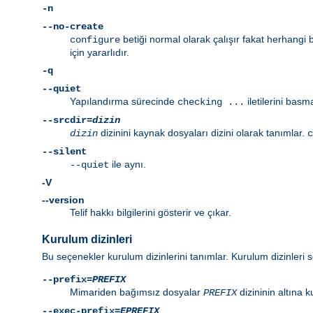
-n
--no-create
betiği normal olarak çalışır fakat herhangi 
configure
için yararlıdır.
-q
--quiet
Yapılandırma sürecinde
iletilerini basm
checking ...
--srcdir=
dizin
dizinini kaynak dosyaları dizini olarak tanımlar.
dizin
c
--silent
ile aynı.
--quiet
-V
--version
Telif hakkı bilgilerini gösterir ve çıkar.
Kurulum dizinleri
Bu seçenekler kurulum dizinlerini tanımlar. Kurulum dizinleri s
--prefix=
PREFIX
Mimariden bağımsız dosyalar
dizininin altına k
PREFIX
--exec-prefix=
EPREFIX