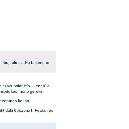
a sebep olmaz. Bu bakımdan
r (ayrıntılar için
--enable-
gerekir.
-modules=none
k zorunda kalınır.
ıktıdaki
Optional Features