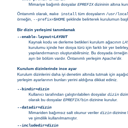
Mimariye bağımlı dosyalar
dizininin altına ku
EPREFIX
Öntanımlı olarak,
tüm dosyaların
make install
/usr/loca
örneğin,
şeklinde belirterek kurulumun başka
--prefix=$HOME
Bir dizin yerleşimi tanımlamak
--enable-layout=
LAYOUT
Kaynak kodu ve derleme betikleri kurulum ağacının
LA
kurulumu içinde her dosya türü için farklı bir yer belirley
yapılandırmanızı oluşturabilirsiniz. Bu dosyada örneği
ayrı bir bölüm vardır. Öntanımlı yerleşim
'dir.
Apache
Kurulum dizinlerinde ince ayar
Kurulum dizinlerini daha iyi denetim altında tutmak için aşağıd
yerleşim ayarlarının bunları yerini aldığına dikkat ediniz.
--bindir=
dizin
Kullanıcı tarafından çalıştırılabilen dosyalar
dizin
dizin
olarak bu dosyalar
dizinine kurulur.
EPREFIX
/bin
--datadir=
dizin
Mimariden bağımsız salt okunur veriler
dizinine 
dizin
ve şimdilik kullanılmamıştır.
--includedir=
dizin