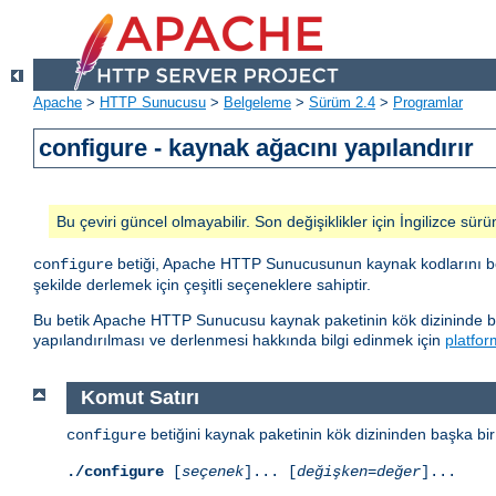
Apache
>
HTTP Sunucusu
>
Belgeleme
>
Sürüm 2.4
>
Programlar
configure - kaynak ağacını yapılandırır
Bu çeviri güncel olmayabilir. Son değişiklikler için İngilizce sürü
betiği, Apache HTTP Sunucusunun kaynak kodlarını belli
configure
şekilde derlemek için çeşitli seçeneklere sahiptir.
Bu betik Apache HTTP Sunucusu kaynak paketinin kök dizininde bul
yapılandırılması ve derlenmesi hakkında bilgi edinmek için
platfor
Komut Satırı
betiğini kaynak paketinin kök dizininden başka bir
configure
./configure
[
seçenek
]... [
değişken=değer
]...