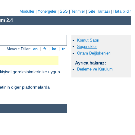
Modüller
|
Yönergeler
|
SSS
|
Terimler
|
Site Haritası
|
Hata bildir
m 2.4
Komut Satırı
Seçenekler
Mevcut Diller:
en
|
fr
|
ko
|
tr
Ortam Değişkenleri
Ayrıca bakınız:
Derleme ve Kurulum
kişisel gereksinimlerinize uygun
tinin diğer platformalarda