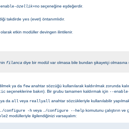
seçeneğine eşdeğerdir.
-enable-
özellik
=no
diği takdirde
(evet) öntanımlıdır.
yes
larak etkin modüller devingen ilintilenir.
inin
diye bir modül var olmasa bile bundan şikayetçi olmasın
filanca
edilmek ya da
anahtar sözcüğü kullanılarak kaldırılmak zorunda kalını
few
seçeneklerine bakın). Bir grubu tamamen kaldırmak için
tic
--enable
k ya da
veya
anahtar sözcükleriyle kullanılabilir yapılma
all
reallyall
veya
komutunu çalıştırın ve ç
./configure -h
./configure --help
modülleriyle ilgilendiğinizi varsayalım:
ple2