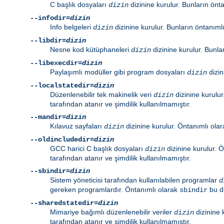
C başlık dosyaları
dizinine kurulur. Bunların önt
dizin
--infodir=
dizin
Info belgeleri
dizinine kurulur. Bunların öntanıml
dizin
--libdir=
dizin
Nesne kod kütüphaneleri
dizinine kurulur. Bunla
dizin
--libexecdir=
dizin
Paylaşımlı modüller gibi program dosyaları
dizin
dizin
--localstatedir=
dizin
Düzenlenebilir tek makinelik veri
dizinine kurulu
dizin
tarafından atanır ve şimdilik kullanılmamıştır.
--mandir=
dizin
Kılavuz sayfaları
dizinine kurulur. Öntanımlı ola
dizin
--oldincludedir=
dizin
GCC harici C başlık dosyaları
dizinine kurulur. 
dizin
tarafından atanır ve şimdilik kullanılmamıştır.
--sbindir=
dizin
Sistem yöneticisi tarafından kullanılabilen programlar
d
gereken programlardır. Öntanımlı olarak
bu d
sbindir
--sharedstatedir=
dizin
Mimariye bağımlı düzenlenebilir veriler
dizinine 
dizin
tarafından atanır ve şimdilik kullanılmamıştır.