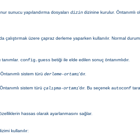
kunur sunucu yapılandırma dosyaları
dizinine kurulur. Öntanımlı 
dizin
 çalıştırmak üzere çapraz derleme yaparken kullanılır. Normal durum
ü tanımlar.
betiği ile elde edilen sonuç öntanımlıdır.
config.guess
 Öntanımlı sistem türü
'dır.
derleme-ortamı
. Öntanımlı sistem türü
'dır. Bu seçenek
tara
çalışma-ortamı
autoconf
elliklerin hassas olarak ayarlanmasını sağlar.
zimi kullanılır: