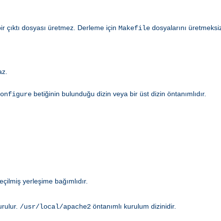
bir çıktı dosyası üretmez. Derleme için
dosyalarını üretmeksi
Makefile
az.
betiğinin bulunduğu dizin veya bir üst dizin öntanımlıdır.
onfigure
eçilmiş yerleşime bağımlıdır.
urulur.
öntanımlı kurulum dizinidir.
/usr/local/apache2