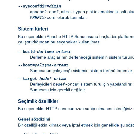
--sysconfdir=
dizin
,
gibi tek makinelik salt o
apache2.conf
mime.types
olarak tanımlar.
PREFIX
/conf
Sistem türleri
Bu seçenekleri Apache HTTP Sunucusunu başka bir platformda
çalıştırıldığından bu seçenekler kullanılmaz.
--build=
derleme-ortamı
Derleme araçlarının derleneceği sistemin sistem türün
--host=
çalışma-ortamı
Sunucunun çalışacağı sistemin sistem türünü tanımlar.
--target=
hedef-ortam
Derleyicileri
sistem türü için yapılandırır
hedef-ortam
Sunucusu için gerekli değildir.
Seçimlik özellikler
Bu seçenekler HTTP sunucunuzun sahip olmasını istediğiniz öz
Genel sözdizimi
Bir özelliği etkin kılmak veya iptal etmek için genellikle şu sözdi